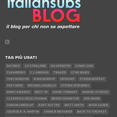
TAG PIÙ USATI
RATINGS
LO STRILLONE
GLI APERITIVI
COMIC-CON
FLASHNEWS
J. J. ABRAMS
TRAILER
STAR WARS
JOSS WHEDON
RYAN MURPHY
UPFRONT
STEVEN MOFFAT
FEATURED
MICHAEL AUSIELLO
STEVEN SPIELBERG
EMMY AWARDS
BEST OF
DAVID TENNANT
MARVEL STUDIOS
CLASSIFICA DEGLI ITASIANI
BRYAN CRANSTON
JON HAMM
DAMON LINDELOF
KURT SUTTER
MATT SMITH
HUGH LAURIE
GEORGE R. R. MARTIN
CHARLIE BROOKER
BACK TO THE PAST