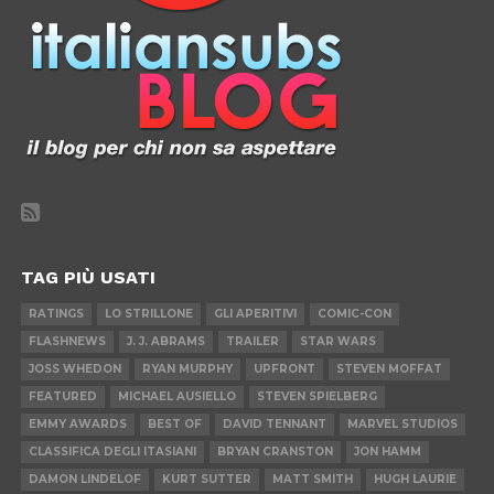
TAG PIÙ USATI
RATINGS
LO STRILLONE
GLI APERITIVI
COMIC-CON
FLASHNEWS
J. J. ABRAMS
TRAILER
STAR WARS
JOSS WHEDON
RYAN MURPHY
UPFRONT
STEVEN MOFFAT
FEATURED
MICHAEL AUSIELLO
STEVEN SPIELBERG
EMMY AWARDS
BEST OF
DAVID TENNANT
MARVEL STUDIOS
CLASSIFICA DEGLI ITASIANI
BRYAN CRANSTON
JON HAMM
DAMON LINDELOF
KURT SUTTER
MATT SMITH
HUGH LAURIE