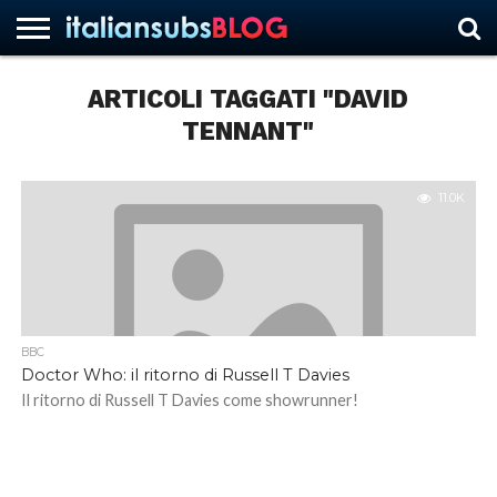
ARTICOLI TAGGATI "DAVID
TENNANT"
HOME
NEWS
ASCOLTI
RECENSIONI
INTERVISTE
CURIOSITÀ
CHI
CONTATTACI
FORUM
ITALIANSUBS
SIAMO
11.0K
BBC
Doctor Who: il ritorno di Russell T Davies
Il ritorno di Russell T Davies come showrunner!