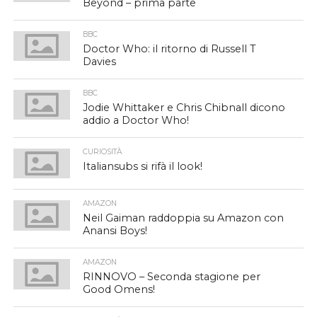
Beyond – prima parte
BBC
Doctor Who: il ritorno di Russell T
Davies
BBC
Jodie Whittaker e Chris Chibnall dicono
addio a Doctor Who!
CURIOSITÀ
Italiansubs si rifà il look!
AMAZON
Neil Gaiman raddoppia su Amazon con
Anansi Boys!
AMAZON
RINNOVO – Seconda stagione per
Good Omens!