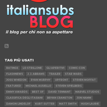
TAG PIÙ USATI
RATINGS
LO STRILLONE
GLI APERITIVI
COMIC-CON
FLASHNEWS
J. J. ABRAMS
TRAILER
STAR WARS
JOSS WHEDON
RYAN MURPHY
UPFRONT
STEVEN MOFFAT
FEATURED
MICHAEL AUSIELLO
STEVEN SPIELBERG
EMMY AWARDS
BEST OF
DAVID TENNANT
MARVEL STUDIOS
CLASSIFICA DEGLI ITASIANI
BRYAN CRANSTON
JON HAMM
DAMON LINDELOF
KURT SUTTER
MATT SMITH
HUGH LAURIE