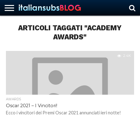
ARTICOLI TAGGATI "ACADEMY
AWARDS"
HOME
NEWS
ASCOLTI
RECENSIONI
INTERVISTE
CURIOSITÀ
CHI
CONTATTACI
FORUM
ITALIANSUBS
SIAMO
2.4K
AWARDS
Oscar 2021 – I Vincitori!
Ecco i vincitori dei Premi Oscar 2021 annunciati ieri notte!