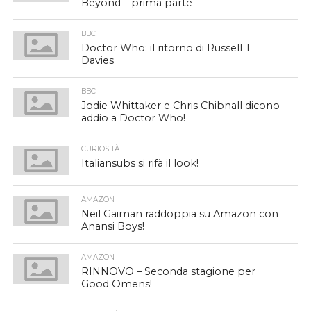
Beyond – prima parte
BBC
Doctor Who: il ritorno di Russell T
Davies
BBC
Jodie Whittaker e Chris Chibnall dicono
addio a Doctor Who!
CURIOSITÀ
Italiansubs si rifà il look!
AMAZON
Neil Gaiman raddoppia su Amazon con
Anansi Boys!
AMAZON
RINNOVO – Seconda stagione per
Good Omens!