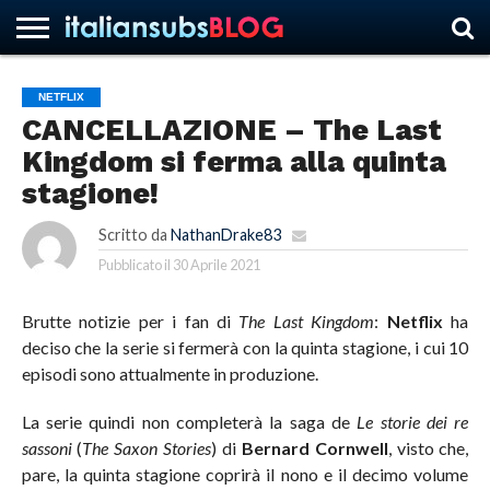
NETFLIX
CANCELLAZIONE – The Last
HOME
NEWS
ASCOLTI
RECENSIONI
INTERVISTE
CURIOSITÀ
CHI
CONTATTACI
FORUM
ITALIANSUBS
Kingdom si ferma alla quinta
SIAMO
stagione!
Scritto da
NathanDrake83
Pubblicato il
30 Aprile 2021
Brutte notizie per i fan di
The Last Kingdom
:
Netflix
ha
deciso che la serie si fermerà con la quinta stagione, i cui 10
episodi sono attualmente in produzione.
La serie quindi non completerà la saga de
Le storie dei re
sassoni
(
The Saxon
Stories
) di
Bernard Cornwell
, visto che,
pare, la quinta stagione coprirà il nono e il decimo volume