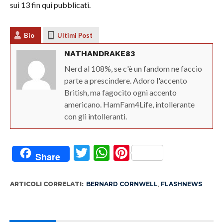
sui 13 fin qui pubblicati.
Bio
Ultimi Post
NATHANDRAKE83
Nerd al 108%, se c'è un fandom ne faccio
parte a prescindere. Adoro l'accento
British, ma fagocito ogni accento
americano. HamFam4Life, intollerante
con gli intolleranti.
Twitter
WhatsApp
Pinterest
Share
ARTICOLI CORRELATI:
BERNARD CORNWELL
,
FLASHNEWS