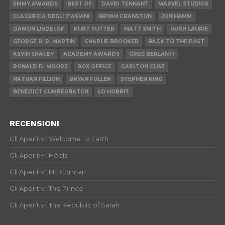
EMMY AWARDS
BEST OF
DAVID TENNANT
MARVEL STUDIOS
CLASSIFICA DEGLI ITASIANI
BRYAN CRANSTON
JON HAMM
DAMON LINDELOF
KURT SUTTER
MATT SMITH
HUGH LAURIE
GEORGE R. R. MARTIN
CHARLIE BROOKER
BACK TO THE PAST
KEVIN SPACEY
ACADEMY AWARDS
GREG BERLANTI
RONALD D. MOORE
BOX OFFICE
CARLTON CUSE
NATHAN FILLION
BRYAN FULLER
STEPHEN KING
BENEDICT CUMBERBATCH
LO HOBBIT
RECENSIONI
Gli Aperitivi: Welcome To Earth
Gli Aperitivi: Heels
Gli Aperitivi: Mr. Corman
Gli Aperitivi: The Prince
Gli Aperitivi: The Republic of Sarah