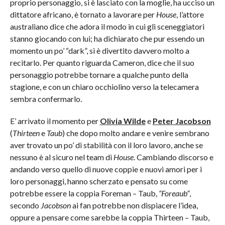
proprio personaggio, si è lasciato con la moglie, ha ucciso un
dittatore africano, è tornato a lavorare per
House
, l’attore
australiano dice che adora il modo in cui gli sceneggiatori
stanno giocando con lui; ha dichiarato che pur essendo un
momento un po’ “dark”, si è divertito davvero molto a
recitarlo. Per quanto riguarda Cameron, dice che il suo
personaggio potrebbe tornare a qualche punto della
stagione, e con un chiaro occhiolino verso la telecamera
sembra confermarlo.
E’ arrivato il momento per
Olivia Wilde
e
Peter Jacobson
(
Thirteen
e
Taub
) che dopo molto andare e venire sembrano
aver trovato un po’ di stabilità con il loro lavoro, anche se
nessuno è al sicuro nel team di
House
. Cambiando discorso e
andando verso quello di nuove coppie e nuovi amori per i
loro personaggi, hanno scherzato e pensato su come
potrebbe essere la coppia Foreman – Taub,
“Foreaub”
,
secondo
Jacobson
ai fan potrebbe non dispiacere l’idea,
oppure a pensare come sarebbe la coppia Thirteen – Taub,