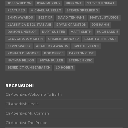
JOSS WHEDON
RYAN MURPHY
UPFRONT
STEVEN MOFFAT
FEATURED
MICHAEL AUSIELLO
STEVEN SPIELBERG
EMMY AWARDS
BEST OF
DAVID TENNANT
MARVEL STUDIOS
CLASSIFICA DEGLI ITASIANI
BRYAN CRANSTON
JON HAMM
DAMON LINDELOF
KURT SUTTER
MATT SMITH
HUGH LAURIE
GEORGE R. R. MARTIN
CHARLIE BROOKER
BACK TO THE PAST
KEVIN SPACEY
ACADEMY AWARDS
GREG BERLANTI
RONALD D. MOORE
BOX OFFICE
CARLTON CUSE
NATHAN FILLION
BRYAN FULLER
STEPHEN KING
BENEDICT CUMBERBATCH
LO HOBBIT
RECENSIONI
Gli Aperitivi: Welcome To Earth
Gli Aperitivi: Heels
Gli Aperitivi: Mr. Corman
Gli Aperitivi: The Prince