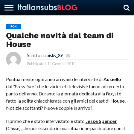
FOX
Qualche novità dal team di
HOME
NEWS
ASCOLTI
RECENSIONI
INTERVISTE
CURIOSITÀ
CHI
CONTATTACI
FORUM
ITALIANSUBS
House
SIAMO
Scritto da
bisky_89
Pubblicato il
14 Gennaio 2010
Puntualmente ogni anno arrivano le interviste di
Ausiello
dai
“Press Tour”
che le varie reti televisive fanno ad un certo
punto dell’anno. Durante la giornata dedicata alla
Fox
, si è
fatto la solita chiacchierata con gli amici del cast di
House
.
Notizie scottanti? Nuove coppie in arrivo?
Il primo che è stato intervistato è stato
Jesse Spencer
(
Chase
), che pur essendo in una situazione particolare con il