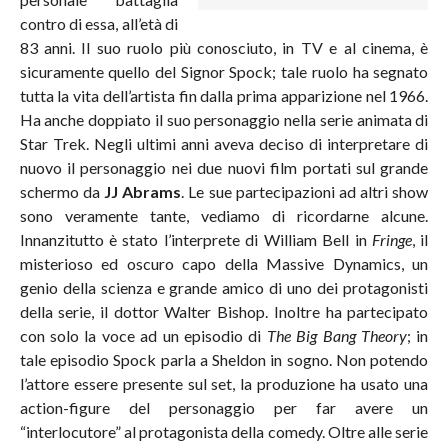
contro di essa, all’età di
83 anni. Il suo ruolo più conosciuto, in TV e al cinema, è
sicuramente quello del Signor Spock; tale ruolo ha segnato
tutta la vita dell’artista fin dalla prima apparizione nel 1966.
Ha anche doppiato il suo personaggio nella serie animata di
Star Trek. Negli ultimi anni aveva deciso di interpretare di
nuovo il personaggio nei due nuovi film portati sul grande
schermo da
JJ Abrams
. Le sue partecipazioni ad altri show
sono veramente tante, vediamo di ricordarne alcune.
Innanzitutto è stato l’interprete di William Bell in
Fringe
, il
misterioso ed oscuro capo della Massive Dynamics, un
genio della scienza e grande amico di uno dei protagonisti
della serie, il dottor Walter Bishop. Inoltre ha partecipato
con solo la voce ad un episodio di
The Big Bang Theory
; in
tale episodio Spock parla a Sheldon in sogno. Non potendo
l’attore essere presente sul set, la produzione ha usato una
action-figure del personaggio per far avere un
“interlocutore” al protagonista della comedy. Oltre alle serie