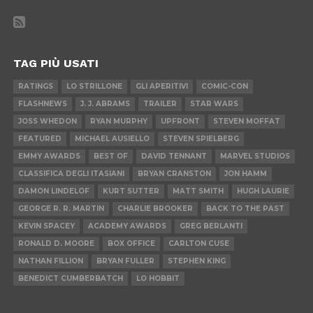
TAG PIÙ USATI
RATINGS
LO STRILLONE
GLI APERITIVI
COMIC-CON
FLASHNEWS
J. J. ABRAMS
TRAILER
STAR WARS
JOSS WHEDON
RYAN MURPHY
UPFRONT
STEVEN MOFFAT
FEATURED
MICHAEL AUSIELLO
STEVEN SPIELBERG
EMMY AWARDS
BEST OF
DAVID TENNANT
MARVEL STUDIOS
CLASSIFICA DEGLI ITASIANI
BRYAN CRANSTON
JON HAMM
DAMON LINDELOF
KURT SUTTER
MATT SMITH
HUGH LAURIE
GEORGE R. R. MARTIN
CHARLIE BROOKER
BACK TO THE PAST
KEVIN SPACEY
ACADEMY AWARDS
GREG BERLANTI
RONALD D. MOORE
BOX OFFICE
CARLTON CUSE
NATHAN FILLION
BRYAN FULLER
STEPHEN KING
BENEDICT CUMBERBATCH
LO HOBBIT