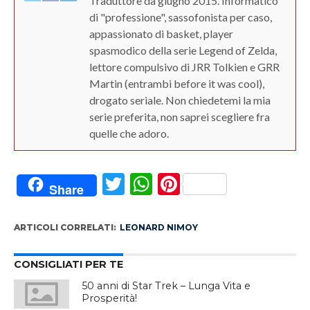
Traduttore da giugno 2015. Informatico
di "professione", sassofonista per caso,
appassionato di basket, player
spasmodico della serie Legend of Zelda,
lettore compulsivo di JRR Tolkien e GRR
Martin (entrambi before it was cool),
drogato seriale. Non chiedetemi la mia
serie preferita, non saprei scegliere fra
quelle che adoro.
Twitter
WhatsApp
Pinterest
Share
ARTICOLI CORRELATI:
LEONARD NIMOY
CONSIGLIATI PER TE
50 anni di Star Trek – Lunga Vita e
Prosperità!