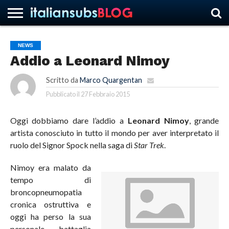
NEWS
Addio a Leonard Nimoy
HOME
NEWS
ASCOLTI
RECENSIONI
INTERVISTE
CURIOSITÀ
CHI
CONTATTACI
FORUM
ITALIANSUBS
SIAMO
Scritto da
Marco Quargentan
Pubblicato il
27 Febbraio 2015
Oggi dobbiamo dare l’addio a
Leonard Nimoy
, grande
artista conosciuto in tutto il mondo per aver interpretato il
ruolo del Signor Spock nella saga di
Star Trek
.
Nimoy era malato da
tempo di
broncopneumopatia
cronica ostruttiva e
oggi ha perso la sua
personale battaglia