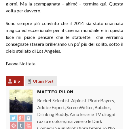
giorni. Ma la scampagnata – ahimé – termina qui. Questa
volta per davvero.
Sono sempre più convinto che il 2014 sia stato un’annata
magica ed eccezionale per il cinema mondiale e in questa
luce mi piace pensare che le statuette che verranno
consegnate stasera brilleranno un po’ più del solito, sotto il
cielo stellato di Los Angeles.
Buona Nottata.
Bio
Ultimi Post
MATTEO PILON
Rocket Scientist, Alpinist, PirateBayers,
Adobe Expert, ScreenWriter, Butcher,
Drinking Buddy. Amo le serie TV di ogni
razza e colore, ma venero le Dark
Comedy. Se un Pilot sfiora l'etere, io l'ho