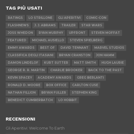
TAG PIÙ USATI
RATINGS
LO STRILLONE
GLI APERITIVI
COMIC-CON
FLASHNEWS
J. J. ABRAMS
TRAILER
STAR WARS
JOSS WHEDON
RYAN MURPHY
UPFRONT
STEVEN MOFFAT
FEATURED
MICHAEL AUSIELLO
STEVEN SPIELBERG
EMMY AWARDS
BEST OF
DAVID TENNANT
MARVEL STUDIOS
CLASSIFICA DEGLI ITASIANI
BRYAN CRANSTON
JON HAMM
DAMON LINDELOF
KURT SUTTER
MATT SMITH
HUGH LAURIE
GEORGE R. R. MARTIN
CHARLIE BROOKER
BACK TO THE PAST
KEVIN SPACEY
ACADEMY AWARDS
GREG BERLANTI
RONALD D. MOORE
BOX OFFICE
CARLTON CUSE
NATHAN FILLION
BRYAN FULLER
STEPHEN KING
BENEDICT CUMBERBATCH
LO HOBBIT
RECENSIONI
Gli Aperitivi: Welcome To Earth