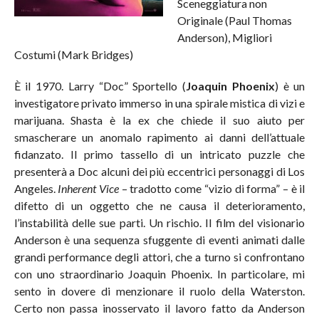
Sceneggiatura non
Originale (Paul Thomas
Anderson), Migliori
Costumi (Mark Bridges)
È il 1970. Larry “Doc” Sportello (
Joaquin Phoenix
) è un
investigatore privato immerso in una spirale mistica di vizi e
marijuana. Shasta è la ex che chiede il suo aiuto per
smascherare un anomalo rapimento ai danni dell’attuale
fidanzato. Il primo tassello di un intricato puzzle che
presenterà a Doc alcuni dei più eccentrici personaggi di Los
Angeles.
Inherent Vice
– tradotto come “vizio di forma” – è il
difetto di un oggetto che ne causa il deterioramento,
l’instabilità delle sue parti. Un rischio. Il film del visionario
Anderson è una sequenza sfuggente di eventi animati dalle
grandi performance degli attori, che a turno si confrontano
con uno straordinario Joaquin Phoenix. In particolare, mi
sento in dovere di menzionare il ruolo della Waterston.
Certo non passa inosservato il lavoro fatto da Anderson