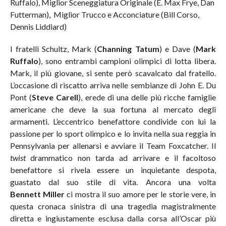
Ruffalo), Miglior Sceneggiatura Originale (E. Max Frye, Dan
Futterman), Miglior Trucco e Acconciature (Bill Corso,
Dennis Liddiard)
I fratelli Schultz, Mark (
Channing Tatum
) e Dave (
Mark
Ruffalo
), sono entrambi campioni olimpici di lotta libera.
Mark, il più giovane, si sente però scavalcato dal fratello.
L’occasione di riscatto arriva nelle sembianze di John E. Du
Pont (
Steve Carell
), erede di una delle più ricche famiglie
americane che deve la sua fortuna al mercato degli
armamenti. L’eccentrico benefattore condivide con lui la
passione per lo sport olimpico e lo invita nella sua reggia in
Pennsylvania per allenarsi e avviare il Team Foxcatcher. Il
twist
drammatico non tarda ad arrivare e il facoltoso
benefattore si rivela essere un inquietante despota,
guastato dal suo stile di vita. Ancora una volta
Bennett Miller
ci mostra il suo amore per le storie vere, in
questa cronaca sinistra di una tragedia magistralmente
diretta e ingiustamente esclusa dalla corsa all’Oscar più