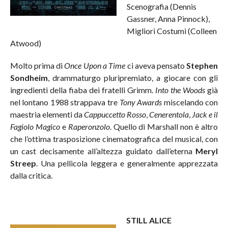
Scenografia (Dennis
Gassner, Anna Pinnock),
Migliori Costumi (Colleen
Atwood)
Molto prima di
Once Upon a Time
ci aveva pensato
Stephen
Sondheim
, drammaturgo pluripremiato, a giocare con gli
ingredienti della fiaba dei fratelli Grimm.
Into the Woods
già
nel lontano 1988 strappava tre
Tony Awards
miscelando con
maestria elementi da
Cappuccetto Rosso
,
Cenerentola
,
Jack e il
Fagiolo Magico
e
Raperonzolo
. Quello di Marshall non è altro
che l’ottima trasposizione cinematografica del musical, con
un cast decisamente all’altezza guidato dall’eterna
Meryl
Streep
. Una pellicola leggera e generalmente apprezzata
dalla critica.
STILL ALICE