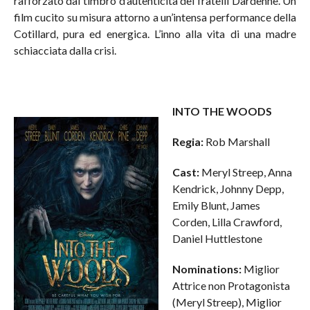
rafforzato dal timbro d’autenticità dei fratelli Dardenne. Un
film cucito su misura attorno a un’intensa performance della
Cotillard, pura ed energica. L’inno alla vita di una madre
schiacciata dalla crisi.
INTO THE WOODS
Regia:
Rob Marshall
Cast:
Meryl Streep, Anna
Kendrick, Johnny Depp,
Emily Blunt, James
Corden, Lilla Crawford,
Daniel Huttlestone
Nominations:
Miglior
Attrice non Protagonista
(Meryl Streep), Miglior