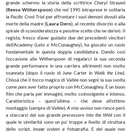
grande schermo la storia della scrittrice Cheryl Strayed
(
Reese Witherspoon
) che nel 1995 intraprese in solitaria
la
Pacific Crest Trial
per affrontare i suoi demoni dovuti alla
morte della madre (
Laura Dern
), al recente divorzio e alla
spirale di sconsideratezza e pessime scelte che ne derivò. Il
regista, fresco d’aver guidato due dei precedenti vincitori
dell’Academy (Leto
e McConaughey), ha giocato un ruolo
fondamentale in questa doppia candidatura. Dando così
l’occasione alla Witherspoon di regalarci la sua seconda
grande performance in una carriera altrimenti non molto
osannata (dopo il ruolo di June Carter in W
alk the Line
).
Chissà che il tocco magico di Vallée non segni la sua svolta
come
pare
aver fatto proprio con McConaughey. È un buon
film che parla per immagini, molto coinvolgente e intenso.
Caratteristica – quest’ultima – che deve all’ottimo
montaggio (sempre di Vallée). A mio avviso non riesce però
a staccarsi dal suo grande precessore
Into the Wild
con il
quale le similarità sono un po’ troppe a livello di struttura
dello script,
image system
e fotografia. E del quale non