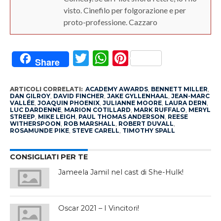
visto. Cinefilo per folgorazione e per
proto-professione. Cazzaro
Twitter
WhatsApp
Pinterest
Share
ARTICOLI CORRELATI:
ACADEMY AWARDS
,
BENNETT MILLER
,
DAN GILROY
,
DAVID FINCHER
,
JAKE GYLLENHAAL
,
JEAN-MARC
VALLÉE
,
JOAQUIN PHOENIX
,
JULIANNE MOORE
,
LAURA DERN
,
LUC DARDENNE
,
MARION COTILLARD
,
MARK RUFFALO
,
MERYL
STREEP
,
MIKE LEIGH
,
PAUL THOMAS ANDERSON
,
REESE
WITHERSPOON
,
ROB MARSHALL
,
ROBERT DUVALL
,
ROSAMUNDE PIKE
,
STEVE CARELL
,
TIMOTHY SPALL
CONSIGLIATI PER TE
Jameela Jamil nel cast di She-Hulk!
Oscar 2021 – I Vincitori!