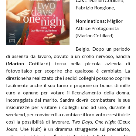
Cast:
Marion Cotillard,
Fabrizio Rongione,
Nominations:
Miglior
Attrice Protagonista
(Marion Cotillard)
Belgio. Dopo un periodo
di assenza da lavoro, dovuto a un crollo nervoso, Sandra
(
Marion Cotillard
) torna nella piccola azienda di
fotovoltaico per scoprire che qualcosa è cambiato. La
direzione ha realizzato che i sedici colleghi possono coprire
facilmente anche il suo turno e propone un bonus di mille
euro a ognuno per votare il licenziamento della donna.
Incoraggiata dal marito, Sandra dovrà combattere le sue
insicurezze per visitare i colleghi uno ad uno, durante il
weekend, per convincerli a cambiare il loro voto e restituirle
così la possibilità di lavorare.
Two Days, One Night
(Deux
Jours, Une Nuit) è un dramma struggente sul precariato,