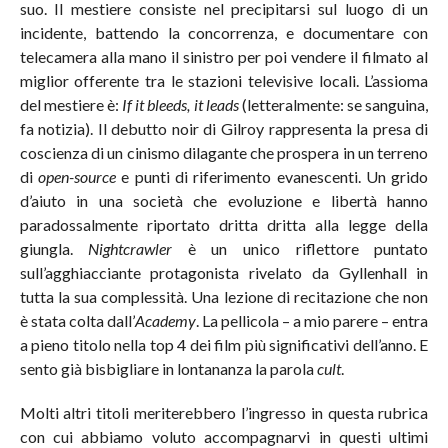
suo. Il mestiere consiste nel precipitarsi sul luogo di un
incidente, battendo la concorrenza, e documentare con
telecamera alla mano il sinistro per poi vendere il filmato al
miglior offerente tra le stazioni televisive locali. L’assioma
del mestiere è:
If it bleeds, it leads
(letteralmente: se sanguina,
fa notizia). Il debutto noir di Gilroy rappresenta la presa di
coscienza di un cinismo dilagante che prospera in un terreno
di
open-source
e punti di riferimento evanescenti. Un grido
d’aiuto in una società che evoluzione e libertà hanno
paradossalmente riportato dritta dritta alla legge della
giungla.
Nightcrawler
è un unico riflettore puntato
sull’agghiacciante protagonista rivelato da Gyllenhall in
tutta la sua complessità. Una lezione di recitazione che non
è stata colta dall’
Academy
. La pellicola – a mio parere – entra
a pieno titolo nella top 4 dei film più significativi dell’anno. E
sento già bisbigliare in lontananza la parola
cult
.
Molti altri titoli meriterebbero l’ingresso in questa rubrica
con cui abbiamo voluto accompagnarvi in questi ultimi