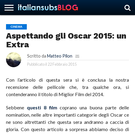
CINEMA
Aspettando gli Oscar 2015: un
HOME
NEWS
ASCOLTI
RECENSIONI
INTERVISTE
CURIOSITÀ
CHI
CONTATTACI
FORUM
ITALIANSUBS
Extra
SIAMO
Scritto da
Matteo Pilon
Pubblicato il
22 Febbraio 2015
Con l’articolo di questa sera si è conclusa la nostra
recensione delle pellicole che, tra qualche ora, si
contenderanno il titolo di Miglior Film del 2014.
Sebbene
questi 8 film
coprano una buona parte delle
nomination, nelle altre importanti categorie degli Oscar ce
ne sono altrettanti che questa sera andranno a caccia di
gloria. Con questo articolo a sorpresa abbiamo deciso di