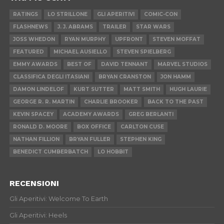
RATINGS
LO STRILLONE
GLI APERITIVI
COMIC-CON
FLASHNEWS
J. J. ABRAMS
TRAILER
STAR WARS
JOSS WHEDON
RYAN MURPHY
UPFRONT
STEVEN MOFFAT
FEATURED
MICHAEL AUSIELLO
STEVEN SPIELBERG
EMMY AWARDS
BEST OF
DAVID TENNANT
MARVEL STUDIOS
CLASSIFICA DEGLI ITASIANI
BRYAN CRANSTON
JON HAMM
DAMON LINDELOF
KURT SUTTER
MATT SMITH
HUGH LAURIE
GEORGE R. R. MARTIN
CHARLIE BROOKER
BACK TO THE PAST
KEVIN SPACEY
ACADEMY AWARDS
GREG BERLANTI
RONALD D. MOORE
BOX OFFICE
CARLTON CUSE
NATHAN FILLION
BRYAN FULLER
STEPHEN KING
BENEDICT CUMBERBATCH
LO HOBBIT
RECENSIONI
Gli Aperitivi: Welcome To Earth
Gli Aperitivi: Heels