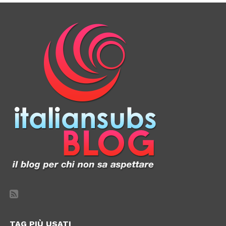
TAG PIÙ USATI