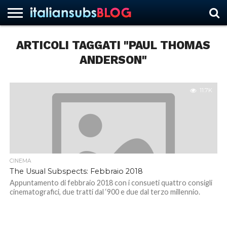
ARTICOLI TAGGATI "PAUL THOMAS
ANDERSON"
HOME
NEWS
ASCOLTI
RECENSIONI
INTERVISTE
CURIOSITÀ
CHI
CONTATTACI
FORUM
ITALIANSUBS
SIAMO
11.7K
CINEMA
The Usual Subspects: Febbraio 2018
Appuntamento di febbraio 2018 con i consueti quattro consigli
cinematografici, due tratti dal ‘900 e due dal terzo millennio.