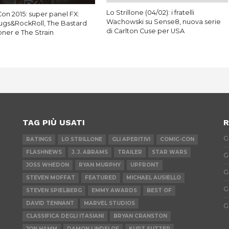
Lo Strillone (04/02): i fratelli
on 2015: super panel FX:
Wachowski su Sense8, nuova serie
gs&RockRoll, The Bastard
di Carlton Cuse per USA
oner e The Strain
TAG PIÙ USATI
R
G
RATINGS
LO STRILLONE
GLI APERITIVI
COMIC-CON
FLASHNEWS
J. J. ABRAMS
TRAILER
STAR WARS
G
JOSS WHEDON
RYAN MURPHY
UPFRONT
G
STEVEN MOFFAT
FEATURED
MICHAEL AUSIELLO
G
STEVEN SPIELBERG
EMMY AWARDS
BEST OF
DAVID TENNANT
MARVEL STUDIOS
G
CLASSIFICA DEGLI ITASIANI
BRYAN CRANSTON
JON HAMM
DAMON LINDELOF
KURT SUTTER