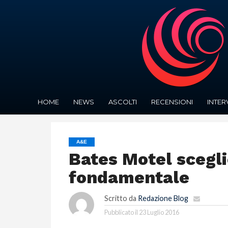
HOME
NEWS
ASCOLTI
RECENSIONI
INTER
A&E
Bates Motel scegli
fondamentale
Scritto da
Redazione Blog
Pubblicato il
23 Luglio 2016