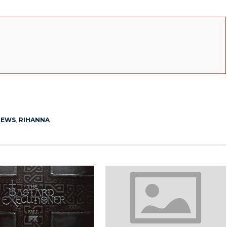
App
erest
NEWS
,
RIHANNA