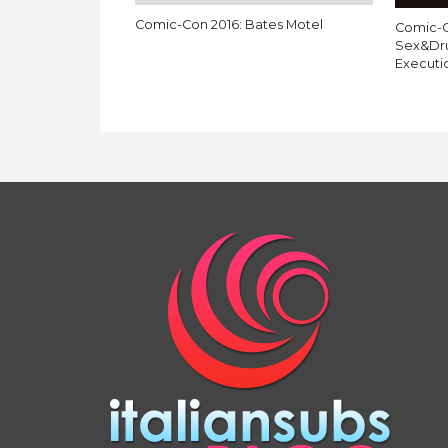
Comic-Con 2016: Bates Motel
Comic-C
Sex&Dru
Executi