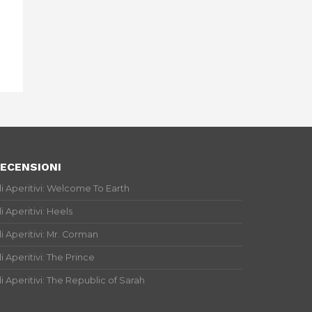
ECENSIONI
li Aperitivi: Welcome To Earth
li Aperitivi: Heels
li Aperitivi: Mr. Corman
li Aperitivi: The Prince
li Aperitivi: The Republic of Sarah