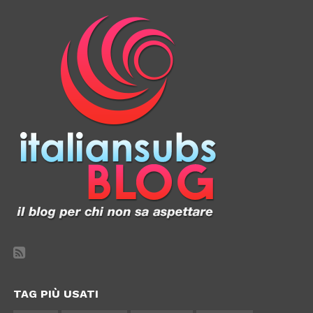
TAG PIÙ USATI