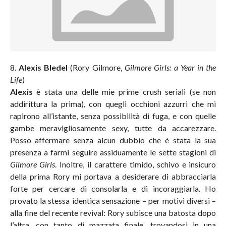
8.
Alexis Bledel
(Rory Gilmore,
Gilmore Girls: a Year in the
Life
)
Alexis
è stata una delle mie prime crush seriali (se non
addirittura la prima), con quegli occhioni azzurri che mi
rapirono all’istante, senza possibilità di fuga, e con quelle
gambe meravigliosamente sexy, tutte da accarezzare.
Posso affermare senza alcun dubbio che è stata la sua
presenza a farmi seguire assiduamente le sette stagioni di
Gilmore Girls
. Inoltre, il carattere timido, schivo e insicuro
della prima Rory mi portava a desiderare di abbracciarla
forte per cercare di consolarla e di incoraggiarla. Ho
provato la stessa identica sensazione – per motivi diversi –
alla fine del recente revival: Rory subisce una batosta dopo
l’altra, con tanto di mazzata finale, trovandosi in una