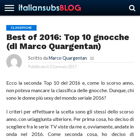
CLASSIFICHE
Best of 2016: Top 10 gnocche
HOME
NEWS
ASCOLTI
RECENSIONI
INTERVISTE
CURIOSITÀ
CHI
CONTATTACI
FORUM
ITALIANSUBS
(di Marco Quargentan)
SIAMO
Scritto da
Marco Quargentan
Pubblicato il
2 Gennaio 2017
Ecco la seconda Top 10 del 2016 e, come lo scorso anno,
non poteva mancare la classifica delle gnocche. Dunque, chi
sono le donne più sexy del mondo seriale 2016?
I criteri per effettuare la scelta sono gli stessi dello scorso
anno, con un’aggiunta ulteriore. Per prima cosa, ho deciso di
scegliere fra le serie TV viste da me e, ovviamente, andate in
onda nel 2016. Come seconda cosa, ho deciso di