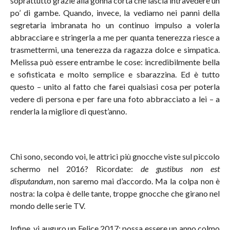
soprattutto grazie alla gonna corta che lascia intravedere un
po’ di gambe. Quando, invece, la vediamo nei panni della
segretaria imbranata ho un continuo impulso a volerla
abbracciare e stringerla a me per quanta tenerezza riesce a
trasmettermi, una tenerezza da ragazza dolce e simpatica.
Melissa può essere entrambe le cose: incredibilmente bella
e sofisticata e molto semplice e sbarazzina. Ed è tutto
questo – unito al fatto che farei qualsiasi cosa per poterla
vedere di persona e per fare una foto abbracciato a lei – a
renderla la migliore di quest’anno.
Chi sono, secondo voi, le attrici più gnocche viste sul piccolo
schermo nel 2016? Ricordate:
de gustibus non est
disputandum
, non saremo mai d’accordo. Ma la colpa non è
nostra: la colpa è delle tante, troppe gnocche che girano nel
mondo delle serie TV.
Infine, vi auguro un Felice 2017: possa essere un anno colmo