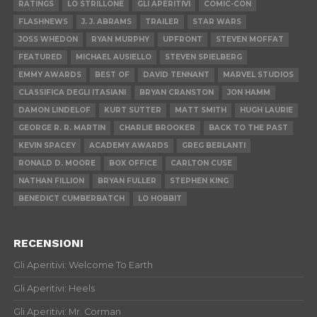
RATINGS
LO STRILLONE
GLI APERITIVI
COMIC-CON
FLASHNEWS
J. J. ABRAMS
TRAILER
STAR WARS
JOSS WHEDON
RYAN MURPHY
UPFRONT
STEVEN MOFFAT
FEATURED
MICHAEL AUSIELLO
STEVEN SPIELBERG
EMMY AWARDS
BEST OF
DAVID TENNANT
MARVEL STUDIOS
CLASSIFICA DEGLI ITASIANI
BRYAN CRANSTON
JON HAMM
DAMON LINDELOF
KURT SUTTER
MATT SMITH
HUGH LAURIE
GEORGE R. R. MARTIN
CHARLIE BROOKER
BACK TO THE PAST
KEVIN SPACEY
ACADEMY AWARDS
GREG BERLANTI
RONALD D. MOORE
BOX OFFICE
CARLTON CUSE
NATHAN FILLION
BRYAN FULLER
STEPHEN KING
BENEDICT CUMBERBATCH
LO HOBBIT
RECENSIONI
Gli Aperitivi: Welcome To Earth
Gli Aperitivi: Heels
Gli Aperitivi: Mr. Corman