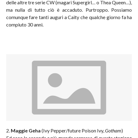
delle altre tre serie CW (magari Supergirl… o Thea Queen…),
ma nulla di tutto ciò è accaduto. Purtroppo. Possiamo
comunque fare tanti auguri a Caity che qualche giorno fa ha
compiuto 30 anni.
2.
Maggie Geha
(Ivy Pepper/future Poison Ivy,
Gotham
)
Ed ecco la seconda e più grande sorpresa di questa stagione