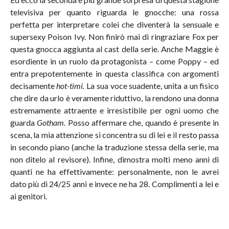
televisiva per quanto riguarda le gnocche: una rossa
perfetta per interpretare colei che diventerà la sensuale e
supersexy Poison Ivy. Non finirò mai di ringraziare Fox per
questa gnocca aggiunta al cast della serie. Anche Maggie è
esordiente in un ruolo da protagonista – come Poppy – ed
entra prepotentemente in questa classifica con argomenti
decisamente
hot-timi.
La sua voce suadente, unita a un fisico
che dire da urlo è veramente riduttivo, la rendono una donna
estremamente attraente e irresistibile per ogni uomo che
guarda
Gotham
. Posso affermare che, quando è presente in
scena, la mia attenzione si concentra su di lei e il resto passa
in secondo piano (anche la traduzione stessa della serie, ma
non ditelo al revisore). Infine, dimostra molti meno anni di
quanti ne ha effettivamente: personalmente, non le avrei
dato più di 24/25 anni e invece ne ha 28. Complimenti a lei e
ai genitori.