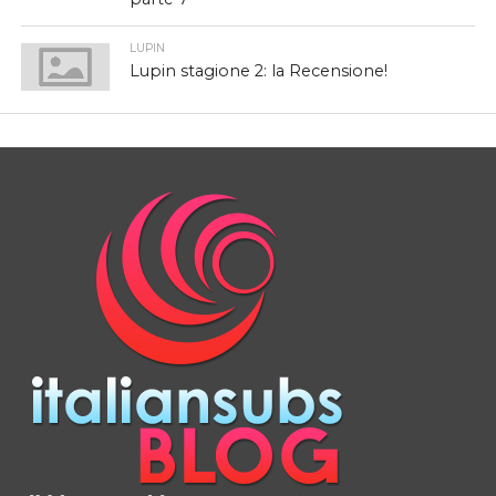
LUPIN
Lupin stagione 2: la Recensione!