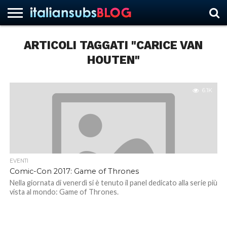
ARTICOLI TAGGATI "CARICE VAN
HOUTEN"
HOME
NEWS
ASCOLTI
RECENSIONI
INTERVISTE
CURIOSITÀ
CHI
CONTATTACI
FORUM
ITALIANSUBS
SIAMO
6.1K
EVENTI
Comic-Con 2017: Game of Thrones
Nella giornata di venerdì si è tenuto il panel dedicato alla serie più
vista al mondo: Game of Thrones.