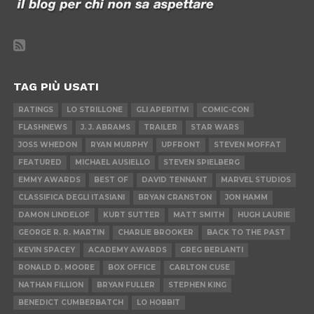
TAG PIÙ USATI
RATINGS
LO STRILLONE
GLI APERITIVI
COMIC-CON
FLASHNEWS
J. J. ABRAMS
TRAILER
STAR WARS
JOSS WHEDON
RYAN MURPHY
UPFRONT
STEVEN MOFFAT
FEATURED
MICHAEL AUSIELLO
STEVEN SPIELBERG
EMMY AWARDS
BEST OF
DAVID TENNANT
MARVEL STUDIOS
CLASSIFICA DEGLI ITASIANI
BRYAN CRANSTON
JON HAMM
DAMON LINDELOF
KURT SUTTER
MATT SMITH
HUGH LAURIE
GEORGE R. R. MARTIN
CHARLIE BROOKER
BACK TO THE PAST
KEVIN SPACEY
ACADEMY AWARDS
GREG BERLANTI
RONALD D. MOORE
BOX OFFICE
CARLTON CUSE
NATHAN FILLION
BRYAN FULLER
STEPHEN KING
BENEDICT CUMBERBATCH
LO HOBBIT