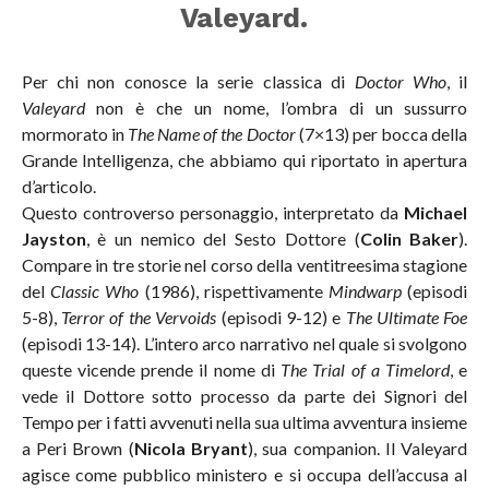
Valeyard.
Per chi non conosce la serie classica di
Doctor Who
, il
Valeyard
non è che un nome, l’ombra di un sussurro
mormorato in
The Name of the Doctor
(7×13) per bocca della
Grande Intelligenza, che abbiamo qui riportato in apertura
d’articolo.
Questo controverso personaggio, interpretato da
Michael
Jayston
, è un nemico del Sesto Dottore (
Colin Baker
).
Compare in tre storie nel corso della ventitreesima stagione
del
Classic Who
(1986), rispettivamente
Mindwarp
(episodi
5-8),
Terror of the Vervoids
(episodi 9-12) e
The Ultimate Foe
(episodi 13-14). L’intero arco narrativo nel quale si svolgono
queste vicende prende il nome di
The Trial of a Timelord
, e
vede il Dottore sotto processo da parte dei Signori del
Tempo per i fatti avvenuti nella sua ultima avventura insieme
a Peri Brown (
Nicola Bryant
), sua companion. Il Valeyard
agisce come pubblico ministero e si occupa dell’accusa al