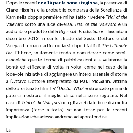
Dopo le recenti
novità per la nona stagione
, la presenza di
Clare Higgins
e la probabile comparsa della Sorellanza di
Karn nella doppia première mi ha fatto rivedere
Trial of the
Valeyard
sotto una luce diversa.
Trial of the Valeyard
è un
audiolibro prodotto dalla
Big Finish Production
e rilasciato a
dicembre 2013, in cui le strade del Sesto Dottore e del
Valeyard tornano ad incrociarsi dopo i fatti di
The Ultimate
Foe
. Ebbene, solitamente tendo a considerare come semi-
canoniche queste forme di pubblicazioni e a valutarne la
bontà ed efficacia di volta in volta, come nel caso della
lodevole iniziativa di aggiungere un intero arsenale di storie
all’Ottavo Dottore interpretato da
Paul McGann
, vittima
dello sfortunato film TV “
Doctor Who
” e stroncato prima di
poterci mostrare il meglio di sé nella serie regolare. Nel
caso di
Trial of the Valeyard
non gli avrei dato in realtà molta
importanza (forse a torto), se non fosse per le recenti
implicazioni che adesso andremo ad approfondire.
La