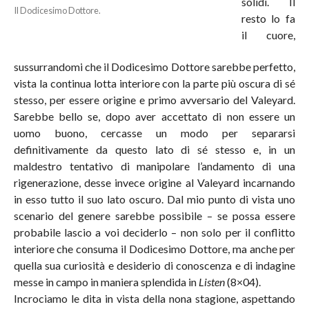
solidi. Il
Il Dodicesimo Dottore.
resto lo fa
il cuore,
sussurrandomi che il Dodicesimo Dottore sarebbe perfetto,
vista la continua lotta interiore con la parte più oscura di sé
stesso, per essere origine e primo avversario del Valeyard.
Sarebbe bello se, dopo aver accettato di non essere un
uomo buono, cercasse un modo per separarsi
definitivamente da questo lato di sé stesso e, in un
maldestro tentativo di manipolare l’andamento di una
rigenerazione, desse invece origine al Valeyard incarnando
in esso tutto il suo lato oscuro. Dal mio punto di vista uno
scenario del genere sarebbe possibile – se possa essere
probabile lascio a voi deciderlo – non solo per il conflitto
interiore che consuma il Dodicesimo Dottore, ma anche per
quella sua curiosità e desiderio di conoscenza e di indagine
messe in campo in maniera splendida in
Listen
(8×04).
Incrociamo le dita in vista della nona stagione, aspettando