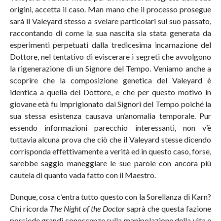
origini, accetta il caso. Man mano che il processo prosegue
sarà il Valeyard stesso a svelare particolari sul suo passato,
raccontando di come la sua nascita sia stata generata da
esperimenti perpetuati dalla tredicesima incarnazione del
Dottore, nel tentativo di eviscerare i segreti che avvolgono
la rigenerazione di un Signore del Tempo. Veniamo anche a
scoprire che la composizione genetica del Valeyard è
identica a quella del Dottore, e che per questo motivo in
giovane età fu imprigionato dai Signori del Tempo poiché la
sua stessa esistenza causava un’anomalia temporale. Pur
essendo informazioni parecchio interessanti, non v’è
tuttavia alcuna prova che ciò che il Valeyard stesse dicendo
corrisponda effettivamente a verità ed in questo caso, forse,
sarebbe saggio maneggiare le sue parole con ancora più
cautela di quanto vada fatto con il Maestro.
Dunque, cosa c’entra tutto questo con la Sorellanza di Karn?
Chi ricorda
The Night of the Doctor
saprà che questa fazione
possiede grandi conoscenze sulla manipolazione della vita e