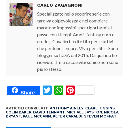
CARLO ZAGAGNONI
Specializzato nello scoprire serie con
tardiva colpevolezza e nel compiere
maratone impossibili per riportarmi al
passo con i tempi. Amo il fantasy duro e
crudo, i Cavalieri Jedi e tifo per i cattivi
che perdono sempre. Vivo per i libri. Sono
blogger su ItaSA dal 2015. Da quando ho
ricevuto il mio cacciavite sonico non sono
più lo stesso.
Twitter
WhatsApp
Pinterest
Share
ARTICOLI CORRELATI:
ANTHONY AINLEY
,
CLARE HIGGINS
,
COLIN BAKER
,
DAVID TENNANT
,
MICHAEL JAYSTON
,
NICOLA
BRYANT
,
PAUL MCGANN
,
PETER CAPALDI
,
STEVEN MOFFAT