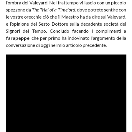
l’ombra del Valeyard. Nel frattempo vi lascio con un piccolo
spezzone da
The Trial of a Timelord
, dove potrete sentire con
le vostre orecchie ciò che il Maestro ha da dire sul Valeyard,
e l’opinione del Sesto Dottore sulla decadente società dei
Signori del Tempo. Concludo facendo i complimenti a
farapeppe
, che per primo ha indovinato l’argomento della
conversazione di oggi nel mio articolo precedente.