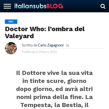
BBC
Doctor Who: l’ombra del
HOME
NEWS
ASCOLTI
RECENSIONI
INTERVISTE
CURIOSITÀ
CHI
CONTATTACI
FORUM
ITALIANSUBS
Valeyard
SIAMO
Scritto da
Carlo Zagagnoni
Pubblicato il
2 Marzo 2015
Il Dottore vive la sua vita
in tinte scure, giorno
dopo giorno, ed avrà altri
nomi prima della fine. La
Tempesta, la Bestia, il