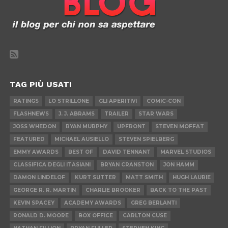
TAG PIÙ USATI
RATINGS
LO STRILLONE
GLI APERITIVI
COMIC-CON
FLASHNEWS
J. J. ABRAMS
TRAILER
STAR WARS
JOSS WHEDON
RYAN MURPHY
UPFRONT
STEVEN MOFFAT
FEATURED
MICHAEL AUSIELLO
STEVEN SPIELBERG
EMMY AWARDS
BEST OF
DAVID TENNANT
MARVEL STUDIOS
CLASSIFICA DEGLI ITASIANI
BRYAN CRANSTON
JON HAMM
DAMON LINDELOF
KURT SUTTER
MATT SMITH
HUGH LAURIE
GEORGE R. R. MARTIN
CHARLIE BROOKER
BACK TO THE PAST
KEVIN SPACEY
ACADEMY AWARDS
GREG BERLANTI
RONALD D. MOORE
BOX OFFICE
CARLTON CUSE