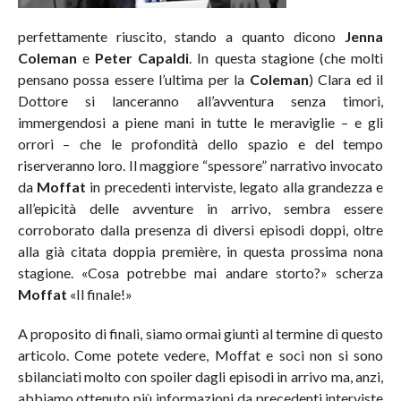
perfettamente riuscito, stando a quanto dicono
Jenna
Coleman
e
Peter Capaldi
. In questa stagione (che molti
pensano possa essere l’ultima per la
Coleman
) Clara ed il
Dottore si lanceranno all’avventura senza timori,
immergendosi a piene mani in tutte le meraviglie – e gli
orrori – che le profondità dello spazio e del tempo
riserveranno loro. Il maggiore “spessore” narrativo invocato
da
Moffat
in precedenti interviste, legato alla grandezza e
all’epicità delle avventure in arrivo, sembra essere
corroborato dalla presenza di diversi episodi doppi, oltre
alla già citata doppia première, in questa prossima nona
stagione. «Cosa potrebbe mai andare storto?» scherza
Moffat
«Il finale!»
A proposito di finali, siamo ormai giunti al termine di questo
articolo. Come potete vedere, Moffat e soci non si sono
sbilanciati molto con spoiler dagli episodi in arrivo ma, anzi,
abbiamo ottenuto più informazioni da precedenti interviste