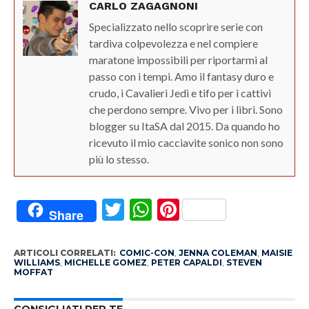
CARLO ZAGAGNONI
Specializzato nello scoprire serie con
tardiva colpevolezza e nel compiere
maratone impossibili per riportarmi al
passo con i tempi. Amo il fantasy duro e
crudo, i Cavalieri Jedi e tifo per i cattivi
che perdono sempre. Vivo per i libri. Sono
blogger su ItaSA dal 2015. Da quando ho
ricevuto il mio cacciavite sonico non sono
più lo stesso.
Twitter
WhatsApp
Pinterest
Share
ARTICOLI CORRELATI:
COMIC-CON
,
JENNA COLEMAN
,
MAISIE
WILLIAMS
,
MICHELLE GOMEZ
,
PETER CAPALDI
,
STEVEN
MOFFAT