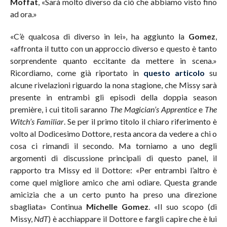
Moffat
, «Sarà molto diverso da ciò che abbiamo visto fino
ad ora.»
«C’è qualcosa di diverso in lei», ha aggiunto la
Gomez
,
«affronta il tutto con un approccio diverso e questo è tanto
sorprendente quanto eccitante da mettere in scena.»
Ricordiamo, come già riportato in
questo articolo
su
alcune rivelazioni riguardo la nona stagione, che Missy sarà
presente in entrambi gli episodi della doppia season
première, i cui titoli saranno
The Magician’s Apprentice
e
The
Witch’s Familiar
. Se per il primo titolo il chiaro riferimento è
volto al Dodicesimo Dottore, resta ancora da vedere a chi o
cosa ci rimandi il secondo. Ma torniamo a uno degli
argomenti di discussione principali di questo panel, il
rapporto tra Missy ed il Dottore: «Per entrambi l’altro è
come quel migliore amico che ami odiare. Questa grande
amicizia che a un certo punto ha preso una direzione
sbagliata» Continua
Michelle Gomez
. «Il suo scopo (di
Missy,
NdT
) è acchiappare il Dottore e fargli capire che è lui