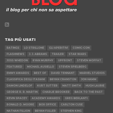
TAG PIÙ USATI
RATINGS
LO STRILLONE
GLI APERITIVI
COMIC-CON
FLASHNEWS
J. J. ABRAMS
TRAILER
STAR WARS
JOSS WHEDON
RYAN MURPHY
UPFRONT
STEVEN MOFFAT
FEATURED
MICHAEL AUSIELLO
STEVEN SPIELBERG
EMMY AWARDS
BEST OF
DAVID TENNANT
MARVEL STUDIOS
CLASSIFICA DEGLI ITASIANI
BRYAN CRANSTON
JON HAMM
DAMON LINDELOF
KURT SUTTER
MATT SMITH
HUGH LAURIE
GEORGE R. R. MARTIN
CHARLIE BROOKER
BACK TO THE PAST
KEVIN SPACEY
ACADEMY AWARDS
GREG BERLANTI
RONALD D. MOORE
BOX OFFICE
CARLTON CUSE
NATHAN FILLION
BRYAN FULLER
STEPHEN KING