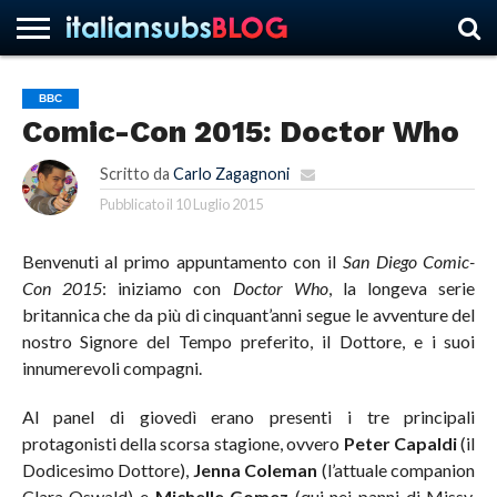
BBC
Comic-Con 2015: Doctor Who
HOME
NEWS
ASCOLTI
RECENSIONI
INTERVISTE
CURIOSITÀ
CHI
CONTATTACI
FORUM
ITALIANSUBS
SIAMO
Scritto da
Carlo Zagagnoni
Pubblicato il
10 Luglio 2015
Benvenuti al primo appuntamento con il
San Diego Comic-
Con 2015
: iniziamo con
Doctor Who
, la longeva serie
britannica che da più di cinquant’anni segue le avventure del
nostro Signore del Tempo preferito, il Dottore, e i suoi
innumerevoli compagni.
Al panel di giovedì erano presenti i tre principali
protagonisti della scorsa stagione, ovvero
Peter Capaldi
(il
Dodicesimo Dottore),
Jenna Coleman
(l’attuale companion
Clara Oswald) e
Michelle Gomez
(qui nei panni di Missy,