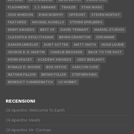
FLASHNEWS
J. J. ABRAMS
TRAILER
STAR WARS
JOSS WHEDON
RYAN MURPHY
UPFRONT
STEVEN MOFFAT
FEATURED
MICHAEL AUSIELLO
STEVEN SPIELBERG
EMMY AWARDS
BEST OF
DAVID TENNANT
MARVEL STUDIOS
CLASSIFICA DEGLI ITASIANI
BRYAN CRANSTON
JON HAMM
DAMON LINDELOF
KURT SUTTER
MATT SMITH
HUGH LAURIE
GEORGE R. R. MARTIN
CHARLIE BROOKER
BACK TO THE PAST
KEVIN SPACEY
ACADEMY AWARDS
GREG BERLANTI
RONALD D. MOORE
BOX OFFICE
CARLTON CUSE
NATHAN FILLION
BRYAN FULLER
STEPHEN KING
BENEDICT CUMBERBATCH
LO HOBBIT
RECENSIONI
Gli Aperitivi: Welcome To Earth
Gli Aperitivi: Heels
Gli Aperitivi: Mr. Corman