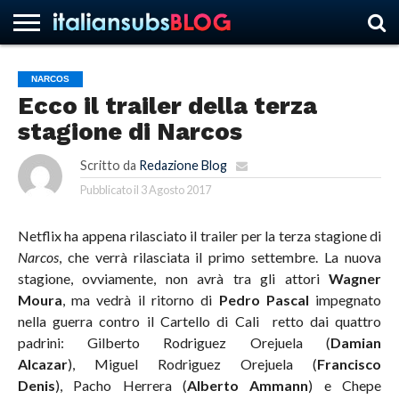
NARCOS
Ecco il trailer della terza
HOME
NEWS
ASCOLTI
RECENSIONI
INTERVISTE
CURIOSITÀ
CHI
CONTATTACI
FORUM
ITALIANSUBS
stagione di Narcos
SIAMO
Scritto da
Redazione Blog
Pubblicato il
3 Agosto 2017
Netflix ha appena rilasciato il trailer per la terza stagione di
Narcos
, che verrà rilasciata il primo settembre. La nuova
stagione, ovviamente, non avrà tra gli attori
Wagner
Moura
, ma vedrà il ritorno di
Pedro Pascal
impegnato
nella guerra contro il Cartello di Cali retto dai quattro
padrini: Gilberto Rodriguez Orejuela (
Damian
Alcazar
), Miguel Rodriguez Orejuela (
Francisco
Denis
), Pacho Herrera (
Alberto Ammann
) e Chepe