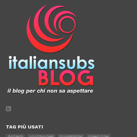
TAG PIÙ USATI
RATINGS
LO STRILLONE
GLI APERITIVI
COMIC-CON