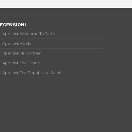
ECENSIONI
li Aperitivi: Welcome To Earth
li Aperitivi: Heels
li Aperitivi: Mr. Corman
li Aperitivi: The Prince
li Aperitivi: The Republic of Sarah