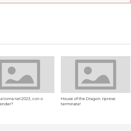
App
erest
a torna nel 2023, con o
House of the Dragon: riprese
Bender?
terminate!