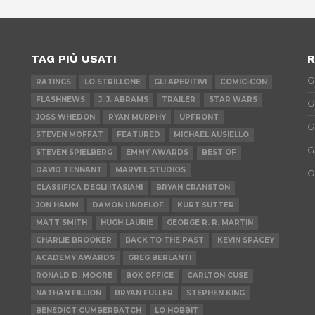
TAG PIÙ USATI
R
G
RATINGS
LO STRILLONE
GLI APERITIVI
COMIC-CON
FLASHNEWS
J. J. ABRAMS
TRAILER
STAR WARS
G
JOSS WHEDON
RYAN MURPHY
UPFRONT
G
STEVEN MOFFAT
FEATURED
MICHAEL AUSIELLO
G
STEVEN SPIELBERG
EMMY AWARDS
BEST OF
DAVID TENNANT
MARVEL STUDIOS
G
CLASSIFICA DEGLI ITASIANI
BRYAN CRANSTON
JON HAMM
DAMON LINDELOF
KURT SUTTER
MATT SMITH
HUGH LAURIE
GEORGE R. R. MARTIN
CHARLIE BROOKER
BACK TO THE PAST
KEVIN SPACEY
ACADEMY AWARDS
GREG BERLANTI
RONALD D. MOORE
BOX OFFICE
CARLTON CUSE
NATHAN FILLION
BRYAN FULLER
STEPHEN KING
BENEDICT CUMBERBATCH
LO HOBBIT