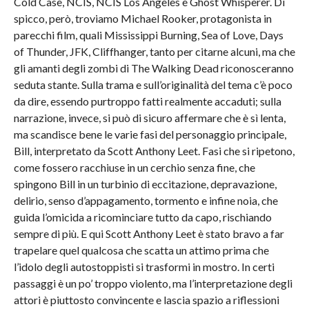
Cold Case, NCIS, NCIS Los Angeles e Ghost Whisperer. Di
spicco, però, troviamo Michael Rooker, protagonista in
parecchi film, quali Mississippi Burning, Sea of Love, Days
of Thunder, JFK, Cliffhanger, tanto per citarne alcuni, ma che
gli amanti degli zombi di The Walking Dead riconosceranno
seduta stante. Sulla trama e sull’originalità del tema c’è poco
da dire, essendo purtroppo fatti realmente accaduti; sulla
narrazione, invece, si può di sicuro affermare che è sì lenta,
ma scandisce bene le varie fasi del personaggio principale,
Bill, interpretato da Scott Anthony Leet. Fasi che si ripetono,
come fossero racchiuse in un cerchio senza fine, che
spingono Bill in un turbinio di eccitazione, depravazione,
delirio, senso d’appagamento, tormento e infine noia, che
guida l’omicida a ricominciare tutto da capo, rischiando
sempre di più. E qui Scott Anthony Leet è stato bravo a far
trapelare quel qualcosa che scatta un attimo prima che
l’idolo degli autostoppisti si trasformi in mostro. In certi
passaggi è un po’ troppo violento, ma l’interpretazione degli
attori è piuttosto convincente e lascia spazio a riflessioni