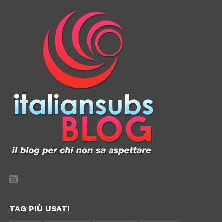
TAG PIÙ USATI