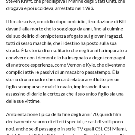
Steven Kraft, che prediligeva i Marine degli Stati Uniti, che
drogava e poi uccideva, arrestato nel 1983.
Il fim descrive, omicidio dopo omicidio, l’eccitazione di Bill
davanti alla morte che lo soggioga da anni, fino al culmine
del suo delirio di onnipotenza sfogato sui giovani ragazzi,
tutti di sesso maschile, che il destino ha posto sulla sua
strada. È la storia di un solitario che negli anni ha imparato a
convivere con i demoni e lo ha insegnato a degni compagni
di un’atroce esperienza, come Vernon e Kyle, che diventano
complici attivi e passivi di un macabro passatempo. È la
storia di una madre che cerca di elaborare il lutto per un
figlio scomparso e mai ritrovato, implorando il suo
assassino di darle la certezza che il suo unico figlio sia una
delle sue vittime.
Ambientazione tipica della fine degli anni ’70, quindi film
decisamente scarno di effetti speciali, e cast di volti poco
noti, anche se di passaggio in serie TV quali CSI, CSI Miami,