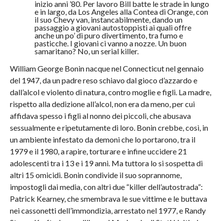
inizio anni ’80. Per lavoro Bill batte le strade in lungo
e in largo, da Los Angeles alla Contea di Orange, con
il suo Chevy van, instancabilmente, dando un
passaggio a giovani autostoppisti ai quali offre
anche un po’ di puro divertimento, tra fumo e
pasticche. I giovani ci vanno a nozze. Un buon
samaritano? No, un serial killer.
William George Bonin nacque nel Connecticut nel gennaio
del 1947, da un padre reso schiavo dal gioco d’azzardo e
dall’alcol e violento di natura, contro moglie e figli. La madre,
rispetto alla dedizione all’alcol, non era da meno, per cui
affidava spesso i figli al nonno dei piccoli, che abusava
sessualmente e ripetutamente di loro. Bonin crebbe, così, in
un ambiente infestato da demoni che lo portarono, tra il
1979 e il 1980, a rapire, torturare e infine uccidere 21
adolescenti tra i 13 e i 19 anni. Ma tuttora lo si sospetta di
altri 15 omicidi. Bonin condivide il suo soprannome,
impostogli dai media, con altri due “killer dell’autostrada”:
Patrick Kearney, che smembrava le sue vittime e le buttava
nei cassonetti dell’immondizia, arrestato nel 1977, e Randy