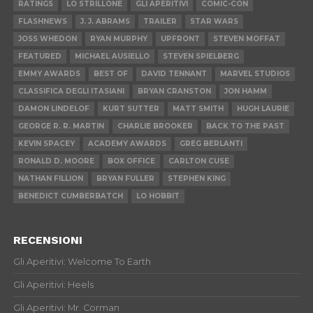
RATINGS
LO STRILLONE
GLI APERITIVI
COMIC-CON
FLASHNEWS
J. J. ABRAMS
TRAILER
STAR WARS
JOSS WHEDON
RYAN MURPHY
UPFRONT
STEVEN MOFFAT
FEATURED
MICHAEL AUSIELLO
STEVEN SPIELBERG
EMMY AWARDS
BEST OF
DAVID TENNANT
MARVEL STUDIOS
CLASSIFICA DEGLI ITASIANI
BRYAN CRANSTON
JON HAMM
DAMON LINDELOF
KURT SUTTER
MATT SMITH
HUGH LAURIE
GEORGE R. R. MARTIN
CHARLIE BROOKER
BACK TO THE PAST
KEVIN SPACEY
ACADEMY AWARDS
GREG BERLANTI
RONALD D. MOORE
BOX OFFICE
CARLTON CUSE
NATHAN FILLION
BRYAN FULLER
STEPHEN KING
BENEDICT CUMBERBATCH
LO HOBBIT
RECENSIONI
Gli Aperitivi: Welcome To Earth
Gli Aperitivi: Heels
Gli Aperitivi: Mr. Corman