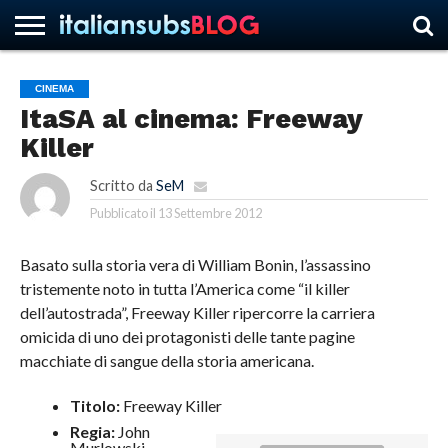
CINEMA
ItaSA al cinema: Freeway
HOME
NEWS
ASCOLTI
RECENSIONI
INTERVISTE
CURIOSITÀ
CHI
CONTATTACI
FORUM
ITALIANSUBS
Killer
SIAMO
Scritto da
SeM
Pubblicato il
13 Settembre 2012
Basato sulla storia vera di William Bonin, l’assassino
tristemente noto in tutta l’America come “il killer
dell’autostrada”, Freeway Killer ripercorre la carriera
omicida di uno dei protagonisti delle tante pagine
macchiate di sangue della storia americana.
Titolo:
Freeway Killer
Regia:
John
Murlowski