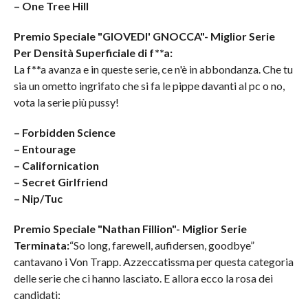
– One Tree Hill
Premio Speciale "GIOVEDI' GNOCCA"- Miglior Serie
Per Densità Superficiale di f**a:
La f**a avanza e in queste serie, ce n'è in abbondanza. Che tu
sia un ometto ingrifato che si fa le pippe davanti al pc o no,
vota la serie più pussy!
– Forbidden Science
– Entourage
– Californication
– Secret Girlfriend
– Nip/Tuc
Premio Speciale "Nathan Fillion"- Miglior Serie
Terminata:
“So long, farewell, aufidersen, goodbye”
cantavano i Von Trapp. Azzeccatissma per questa categoria
delle serie che ci hanno lasciato. E allora ecco la rosa dei
candidati: