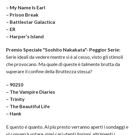
– My Name Is Earl
– Prison Break
– Battlestar Galactica
– ER
– Harper’s Island
Premio Speciale "Soshito Nakakata"- Peggior Serie:
Serie ideali da vedere mentre si è al cesso, visto gli stimoli
che provocano. Ma quale di queste è talmente brutta da
superare il confine della Bruttezza stessa?
– 90210
– The Vampire Diaries
– Trinity
– The Beautiful Life
– Hank
E questo é quanto. Al più presto verranno aperti i sondaggi e
vi converrà votare, miei cari utenti
itasiani
, altrimenti i