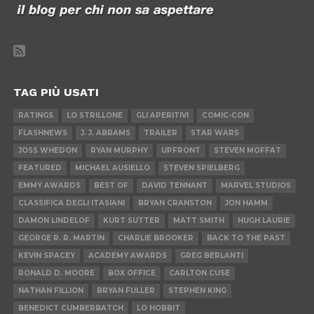
TAG PIÙ USATI
RATINGS
LO STRILLONE
GLI APERITIVI
COMIC-CON
FLASHNEWS
J. J. ABRAMS
TRAILER
STAR WARS
JOSS WHEDON
RYAN MURPHY
UPFRONT
STEVEN MOFFAT
FEATURED
MICHAEL AUSIELLO
STEVEN SPIELBERG
EMMY AWARDS
BEST OF
DAVID TENNANT
MARVEL STUDIOS
CLASSIFICA DEGLI ITASIANI
BRYAN CRANSTON
JON HAMM
DAMON LINDELOF
KURT SUTTER
MATT SMITH
HUGH LAURIE
GEORGE R. R. MARTIN
CHARLIE BROOKER
BACK TO THE PAST
KEVIN SPACEY
ACADEMY AWARDS
GREG BERLANTI
RONALD D. MOORE
BOX OFFICE
CARLTON CUSE
NATHAN FILLION
BRYAN FULLER
STEPHEN KING
BENEDICT CUMBERBATCH
LO HOBBIT