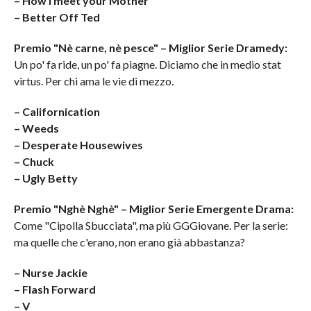
– How I meet your Mother
– Better Off Ted
Premio "Nè carne, nè pesce" – Miglior Serie Dramedy:
Un po' fa ride, un po' fa piagne. Diciamo che in medio stat
virtus. Per chi ama le vie di mezzo.
– Californication
– Weeds
– Desperate Housewives
– Chuck
– Ugly Betty
Premio "Nghè Nghè" – Miglior Serie Emergente Drama:
Come "Cipolla Sbucciata", ma più GGGiovane. Per la serie:
ma quelle che c'erano, non erano già abbastanza?
– Nurse Jackie
– Flash Forward
– V