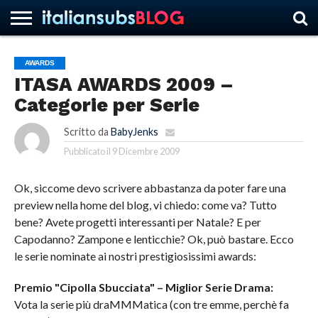
AWARDS
ITASA AWARDS 2009 –
HOME
NEWS
ASCOLTI
RECENSIONI
INTERVISTE
CURIOSITÀ
CHI
CONTATTACI
FORUM
ITALIANSUBS
Categorie per Serie
SIAMO
Scritto da
BabyJenks
Pubblicato il
9 Dicembre 2009
Ok, siccome devo scrivere abbastanza da poter fare una
preview nella home del blog, vi chiedo: come va? Tutto
bene? Avete progetti interessanti per Natale? E per
Capodanno? Zampone e lenticchie? Ok, può bastare. Ecco
le serie nominate ai nostri prestigiosissimi awards:
Premio "Cipolla Sbucciata" – Miglior Serie Drama:
Vota la serie più draMMMatica (con tre emme, perchè fa