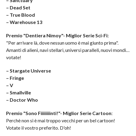
– Sanctuary
– Dead Set
– True Blood
– Warehouse 13
Premio "Dentiera Nimoy"- Miglior Serie Sci-Fi:
"Per arrivare là, dove nessun uomo è mai giunto prima".
Amanti di alieni, navi stellari, universi paralleli, nuovi mondi…
votate!
– Stargate Universe
– Fringe
– V
– Smallville
– Doctor Who
Premio "Sono Fiiiiiiiinti!"- Miglior Serie Cartoon
:
Perchè non si è mai troppo vecchi per un bel cartoon!
Votate il vostro preferito. D'oh!