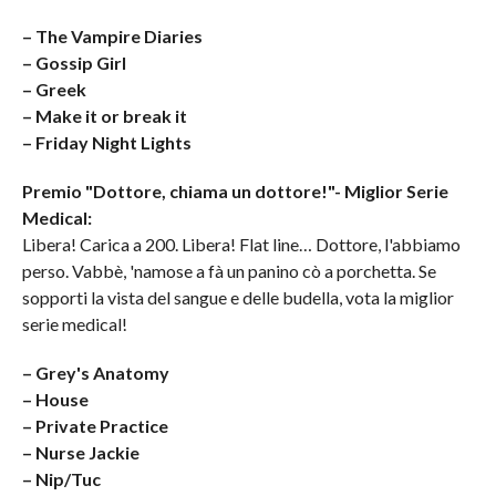
– The Vampire Diaries
– Gossip Girl
– Greek
– Make it or break it
– Friday Night Lights
Premio "Dottore, chiama un dottore!"- Miglior Serie
Medical:
Libera! Carica a 200. Libera! Flat line… Dottore, l'abbiamo
perso. Vabbè, 'namose a fà un panino cò a porchetta. Se
sopporti la vista del sangue e delle budella, vota la miglior
serie medical!
– Grey's Anatomy
– House
– Private Practice
– Nurse Jackie
– Nip/Tuc