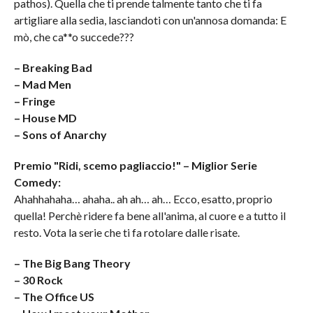
pathos). Quella che ti prende talmente tanto che ti fa
artigliare alla sedia, lasciandoti con un'annosa domanda: E
mò, che ca**o succede???
– Breaking Bad
– Mad Men
– Fringe
– House MD
– Sons of Anarchy
Premio "Ridi, scemo pagliaccio!" – Miglior Serie
Comedy:
Ahahhahaha… ahaha.. ah ah… ah… Ecco, esatto, proprio
quella! Perchè ridere fa bene all'anima, al cuore e a tutto il
resto. Vota la serie che ti fa rotolare dalle risate.
– The Big Bang Theory
– 30 Rock
– The Office US