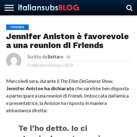
FRIENDS
Jennifer Aniston è favorevole
HOME
NEWS
ASCOLTI
RECENSIONI
INTERVISTE
CURIOSITÀ
CHI
CONTATTACI
FORUM
ITALIANSUBS
a una reunion di Friends
SIAMO
Scritto da
Bettaro
Pubblicato il
6 Giugno 2019
Mercoledì sera, durante il
The Ellen DeGeneres Show
,
Jennifer Aniston
ha dichiarato
che sarebbe ben disposta
a partecipare a una reunion di
Friends
. Imboccata dall’amica
e presentatrice, la Aniston ha risposto in maniera
abbastanza diretta:
Te l’ho detto. Io ci