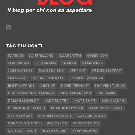
TAG PIÙ USATI
RATINGS
LO STRILLONE
GLI APERITIVI
COMIC-CON
FLASHNEWS
J. J. ABRAMS
TRAILER
STAR WARS
JOSS WHEDON
RYAN MURPHY
UPFRONT
STEVEN MOFFAT
FEATURED
MICHAEL AUSIELLO
STEVEN SPIELBERG
EMMY AWARDS
BEST OF
DAVID TENNANT
MARVEL STUDIOS
CLASSIFICA DEGLI ITASIANI
BRYAN CRANSTON
JON HAMM
DAMON LINDELOF
KURT SUTTER
MATT SMITH
HUGH LAURIE
GEORGE R. R. MARTIN
CHARLIE BROOKER
BACK TO THE PAST
KEVIN SPACEY
ACADEMY AWARDS
GREG BERLANTI
RONALD D. MOORE
BOX OFFICE
CARLTON CUSE
NATHAN FILLION
BRYAN FULLER
STEPHEN KING