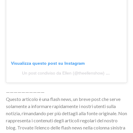
Visualizza questo post su Instagram
Un post condiviso da Ellen (@theellenshow)
in data:
4 Giu
——————————
Questo articolo è una flash news, un breve post che serve
solamente a informare rapidamente i nostri utenti sulla
notizia, rimandando per più dettagli alla fonte originale. Non
rappresenta i contenuti degli articoli regolari del nostro
blog. Trovate l’elenco delle flash news nella colonna sinistra