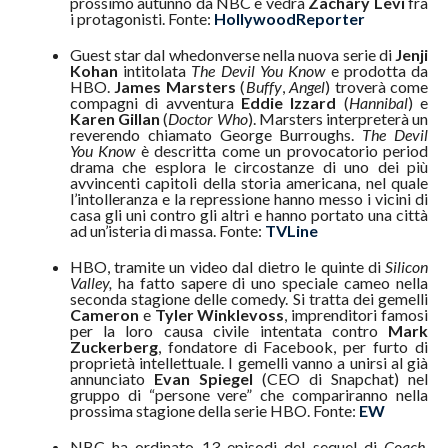
prossimo autunno da NBC e vedrà
Zachary Levi
fra
i protagonisti. Fonte:
HollywoodReporter
Guest star dal whedonverse nella nuova serie di
Jenji
Kohan
intitolata
The Devil You Know
e prodotta da
HBO.
James Marsters
(
Buffy
,
Angel
) troverà come
compagni di avventura
Eddie Izzard
(
Hannibal
) e
Karen Gillan
(
Doctor Who
). Marsters interpreterà un
reverendo chiamato George Burroughs.
The Devil
You Know
è descritta come un provocatorio period
drama che esplora le circostanze di uno dei più
avvincenti capitoli della storia americana, nel quale
l’intolleranza e la repressione hanno messo i vicini di
casa gli uni contro gli altri e hanno portato una città
ad un’isteria di massa. Fonte:
TVLine
HBO, tramite un video dal dietro le quinte di
Silicon
Valley,
ha fatto sapere di uno speciale cameo nella
seconda stagione delle comedy. Si tratta dei gemelli
Cameron
e
Tyler Winklevoss
, imprenditori famosi
per la loro causa civile intentata contro
Mark
Zuckerberg
, fondatore di Facebook, per furto di
proprietà intellettuale. I gemelli vanno a unirsi al già
annunciato
Evan Spiegel
(CEO di Snapchat) nel
gruppo di “persone vere” che compariranno nella
prossima stagione della serie HBO. Fonte:
EW
NBC ha ordinato 13 episodi del sequel di
Coach
,