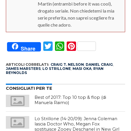
Martin (entrambi before it was cool),
drogato seriale. Non chiedetemi la mia
serie preferita, non saprei scegliere fra
quelle che adoro.
Twitter
WhatsApp
Pinterest
Share
ARTICOLI CORRELATI:
CRAIG T. NELSON
,
DANIEL CRAIG
,
JAMES MARSTERS
,
LO STRILLONE
,
MASI OKA
,
RYAN
REYNOLDS
CONSIGLIATI PER TE
Best of 2017: Top 10 top & flop (di
Manuela Raimo)
Lo Strillone (14-20/09): Jenna Coleman
lascia Doctor Who, Megan Fox
sostituisce Zooey Deschanel in New Girl