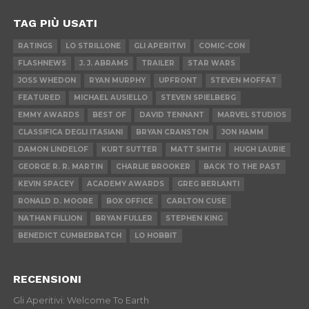
TAG PIÙ USATI
RATINGS
LO STRILLONE
GLI APERITIVI
COMIC-CON
FLASHNEWS
J. J. ABRAMS
TRAILER
STAR WARS
JOSS WHEDON
RYAN MURPHY
UPFRONT
STEVEN MOFFAT
FEATURED
MICHAEL AUSIELLO
STEVEN SPIELBERG
EMMY AWARDS
BEST OF
DAVID TENNANT
MARVEL STUDIOS
CLASSIFICA DEGLI ITASIANI
BRYAN CRANSTON
JON HAMM
DAMON LINDELOF
KURT SUTTER
MATT SMITH
HUGH LAURIE
GEORGE R. R. MARTIN
CHARLIE BROOKER
BACK TO THE PAST
KEVIN SPACEY
ACADEMY AWARDS
GREG BERLANTI
RONALD D. MOORE
BOX OFFICE
CARLTON CUSE
NATHAN FILLION
BRYAN FULLER
STEPHEN KING
BENEDICT CUMBERBATCH
LO HOBBIT
RECENSIONI
Gli Aperitivi: Welcome To Earth