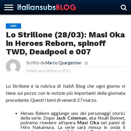
AMC
Lo Strillone (28/03): Masi Oka
HOME
NEWS
ASCOLTI
RECENSIONI
INTERVISTE
CURIOSITÀ
CHI
CONTATTACI
FORUM
ITALIANSUBS
in Heroes Reborn, spinoff
SIAMO
TWD, Deadpool e 007
Scritto da
Marco Quargentan
Pubblicato il
28 Marzo 2015
Lo Strillone è la rubrica di ItaSA Blog che ogni giorno vi
tiene sul pezzo con le notizie più importanti della giornata
precedente. Questi i temi di venerdì 27 marzo.
Heroes Reborn
aggiunge uno dei personaggi storici
della serie. Dopo
Jack Coleman
, aka Noah Bennet,
potremo rivedere all’opera
Masi Oka
nei panni di
Hiro Nakamura. La serie sarà messa in onda il