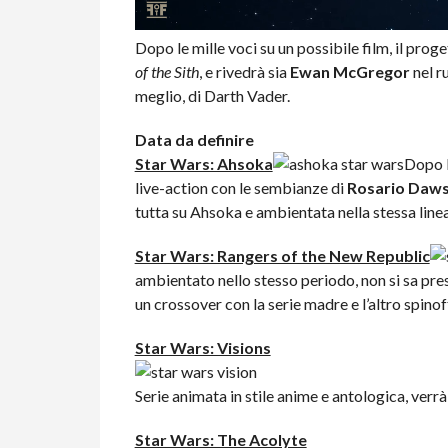
Dopo le mille voci su un possibile film, il pr
of the Sith
, e rivedrà sia
Ewan McGregor
nel r
meglio, di Darth Vader.
Data da definire
Star Wars: Ahsoka
Dopo l
live-action con le sembianze di
Rosario Daw
tutta su Ahsoka e ambientata nella stessa lin
Star Wars: Rangers of the New Republic
ambientato nello stesso periodo, non si sa pre
un crossover con la serie madre e l’altro spin
Star Wars: Visions
Serie animata in stile anime e antologica, verr
Star Wars: The Acolyte