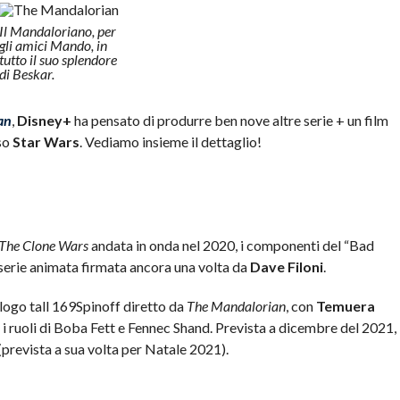
Il Mandaloriano, per
gli amici Mando, in
tutto il suo splendore
di Beskar.
an
,
Disney+
ha pensato di produrre ben nove altre serie + un film
rso
Star Wars
. Vediamo insieme il dettaglio!
The Clone Wars
andata in onda nel 2020, i componenti del “Bad
 serie animata firmata ancora una volta da
Dave Filoni
.
Spinoff diretto da
The Mandalorian
, con
Temuera
i ruoli di Boba Fett e Fennec Shand. Prevista a dicembre del 2021,
(prevista a sua volta per Natale 2021).