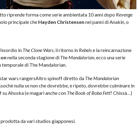
ogetto riprende forma come serie ambientata 10 anni dopo
Revenge
uolo principale che
Hayden Christensen
nei panni di Anakin, o
’esordio in
The Clone Wars
, il ritorno in
Rebels
e la reincarnazione
son
nella seconda stagione di
The Mandalorian
, ecco una serie
ea temporale di The Mandalorian.
Altro spinoff diretto da
The Mandalorian
ssochè nulla se non che dovrebbe, e ripeto, dovrebbe culminare in
off su Ahsoka (e magari anche con
The Book of Boba Fett
? Chissà…)
à prodotta da vari studios giapponesi.