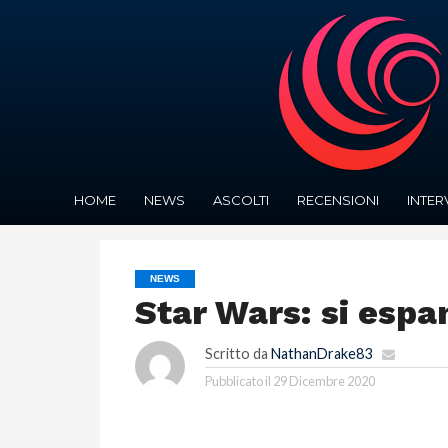
HOME
NEWS
ASCOLTI
RECENSIONI
INTER
NEWS
Star Wars: si espa
Scritto da
NathanDrake83
Pubblicato il
29 Dicembre 2020