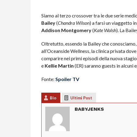
Siamo al terzo crossover tra le due serie medi
Bailey
(
Chandra Wilson
) a farsi un viaggetto i
Addison Montgomery
(
Kate Walsh
). La Bail
Oltretutto, essendo la Bailey che conosciamo, 
all’Oceanside Wellness, la clinica privata dove
comparire nei primi episodi della nuova stagio
e
Kellie Martin
(ER) saranno guests in alcuni e
Fonte:
Spoiler TV
Bio
Ultimi Post
BABYJENKS