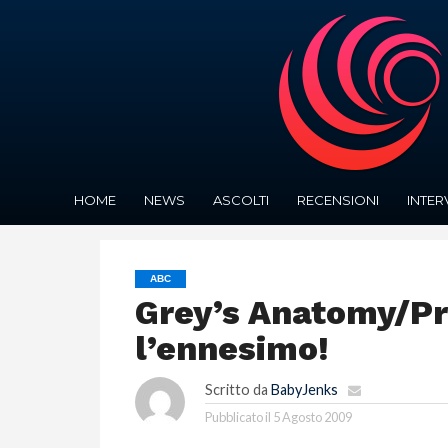
HOME
NEWS
ASCOLTI
RECENSIONI
INTER
ABC
Grey’s Anatomy/Pr
l’ennesimo!
Scritto da
BabyJenks
Pubblicato il
5 Agosto 2009