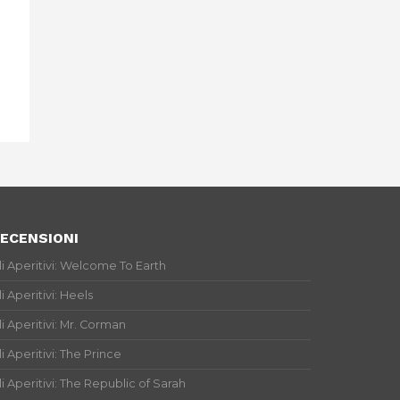
ECENSIONI
li Aperitivi: Welcome To Earth
li Aperitivi: Heels
li Aperitivi: Mr. Corman
li Aperitivi: The Prince
li Aperitivi: The Republic of Sarah