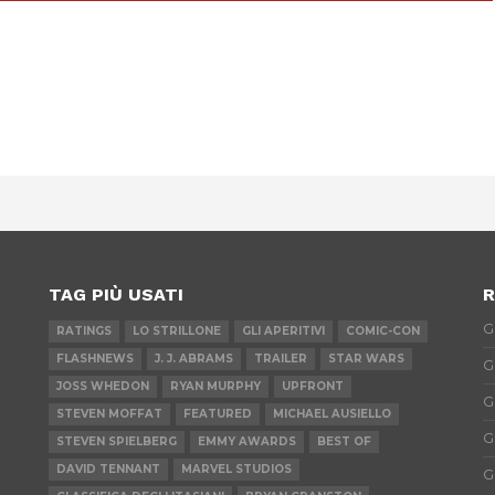
App
erest
TAG PIÙ USATI
R
G
RATINGS
LO STRILLONE
GLI APERITIVI
COMIC-CON
FLASHNEWS
J. J. ABRAMS
TRAILER
STAR WARS
G
JOSS WHEDON
RYAN MURPHY
UPFRONT
G
STEVEN MOFFAT
FEATURED
MICHAEL AUSIELLO
G
STEVEN SPIELBERG
EMMY AWARDS
BEST OF
DAVID TENNANT
MARVEL STUDIOS
G