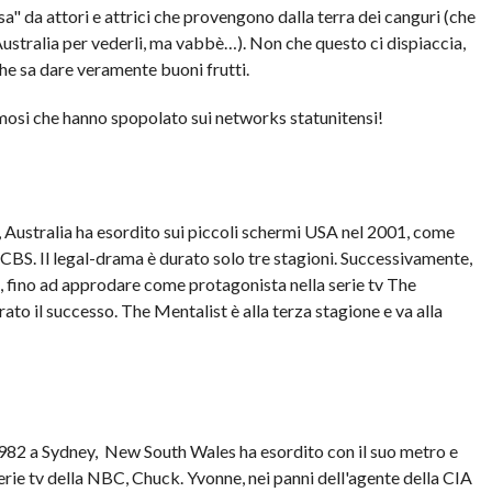
sa" da attori e attrici che provengono dalla terra dei canguri (che
 Australia per vederli, ma vabbè…). Non che questo ci dispiaccia,
che sa dare veramente buoni frutti.
amosi che hanno spopolato sui networks statunitensi!
 Australia ha esordito sui piccoli schermi USA nel 2001, come
 CBS. Il legal-drama è durato solo tre stagioni. Successivamente,
i, fino ad approdare come protagonista nella serie tv The
to il successo. The Mentalist è alla terza stagione e va alla
982 a Sydney, New South Wales ha esordito con il suo metro e
serie tv della NBC, Chuck. Yvonne, nei panni dell'agente della CIA