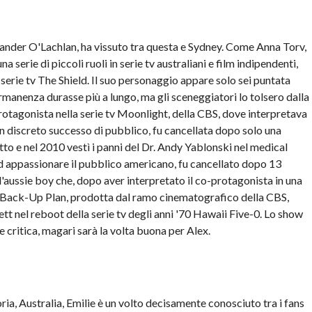
nder O'Lachlan, ha vissuto tra questa e Sydney. Come Anna Torv,
erie di piccoli ruoli in serie tv australiani e film indipendenti,
 serie tv The Shield. Il suo personaggio appare solo sei puntata
ermanenza durasse più a lungo, ma gli sceneggiatori lo tolsero dalla
rotagonista nella serie tv Moonlight, della CBS, dove interpretava
un discreto successo di pubblico, fu cancellata dopo solo una
to e nel 2010 vestì i panni del Dr. Andy Yablonski nel medical
ad appassionare il pubblico americano, fu cancellato dopo 13
ll'aussie boy che, dopo aver interpretato il co-protagonista in una
Back-Up Plan, prodotta dal ramo cinematografico della CBS,
ett nel reboot della serie tv degli anni '70 Hawaii Five-0. Lo show
 critica, magari sarà la volta buona per Alex.
ia, Australia, Emilie è un volto decisamente conosciuto tra i fans