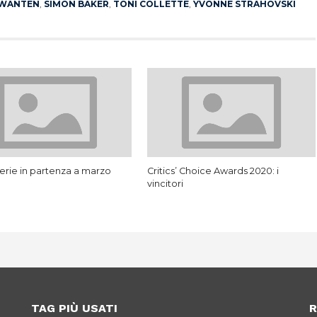
KWANTEN
,
SIMON BAKER
,
TONI COLLETTE
,
YVONNE STRAHOVSKI
erie in partenza a marzo
Critics’ Choice Awards 2020: i
vincitori
TAG PIÙ USATI
R