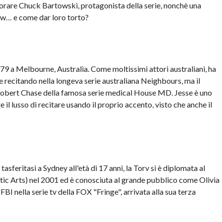
orare Chuck Bartowski, protagonista della serie, nonchè una
ow… e come dar loro torto?
9 a Melbourne, Australia. Come moltissimi attori australiani, ha
e recitando nella longeva serie australiana Neighbours, ma il
 Robert Chase della famosa serie medical House MD. Jesse è uno
 il lusso di recitare usando il proprio accento, visto che anche il
sferitasi a Sydney all'età di 17 anni, la Torv si è diplomata al
tic Arts) nel 2001 ed è conosciuta al grande pubblico come Olivia
I nella serie tv della FOX "Fringe", arrivata alla sua terza