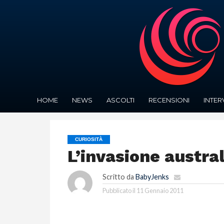
HOME
NEWS
ASCOLTI
RECENSIONI
INTER
CURIOSITÀ
L’invasione austra
Scritto da
BabyJenks
Pubblicato il
11 Gennaio 2011