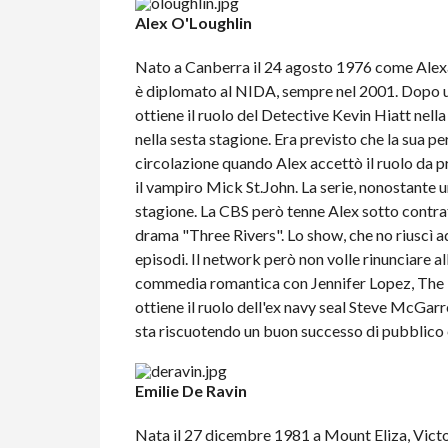
Alex O'Loughlin
Nato a Canberra il 24 agosto 1976 come Alexa
è diplomato al NIDA, sempre nel 2001. Dopo una s
ottiene il ruolo del Detective Kevin Hiatt nella
nella sesta stagione. Era previsto che la sua p
circolazione quando Alex accettò il ruolo da p
il vampiro Mick St.John. La serie, nonostante 
stagione. La CBS però tenne Alex sotto contrat
drama "Three Rivers". Lo show, che no riuscì 
episodi. Il network però non volle rinunciare a
commedia romantica con Jennifer Lopez, The 
ottiene il ruolo dell'ex navy seal Steve McGarr
sta riscuotendo un buon successo di pubblico e
Emilie De Ravin
Nata il 27 dicembre 1981 a Mount Eliza, Victor