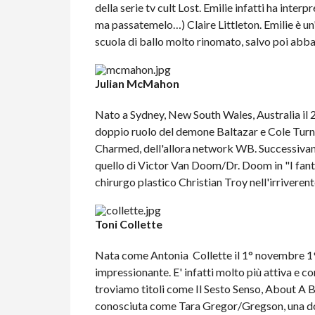
della serie tv cult Lost. Emilie infatti ha inter
ma passatemelo…) Claire Littleton. Emilie è un'e
scuola di ballo molto rinomato, salvo poi abban
Julian McMahon
Nato a Sydney, New South Wales, Australia il 27
doppio ruolo del demone Baltazar e Cole Turne
Charmed, dell'allora network WB. Successivamen
quello di Victor Van Doom/Dr. Doom in "I fantasc
chirurgo plastico Christian Troy nell'irriveren
Toni Collette
Nata come Antonia Collette il 1° novembre 19
impressionante. E' infatti molto più attiva e 
troviamo titoli come Il Sesto Senso, About A Boy
conosciuta come Tara Gregor/Gregson, una donn