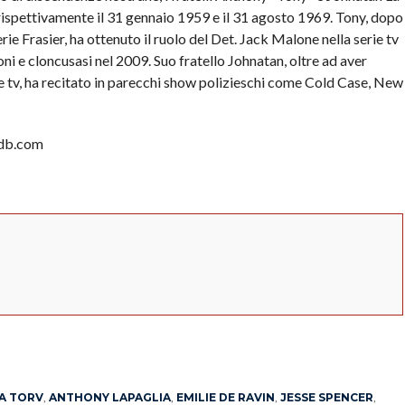
 rispettivamente il 31 gennaio 1959 e il 31 agosto 1969. Tony, dopo
ie Frasier, ha ottenuto il ruolo del Det. Jack Malone nella serie tv
i e cloncusasi nel 2009. Suo fratello Johnatan, oltre ad aver
e tv, ha recitato in parecchi show polizieschi come Cold Case, New
imdb.com
App
erest
A TORV
,
ANTHONY LAPAGLIA
,
EMILIE DE RAVIN
,
JESSE SPENCER
,