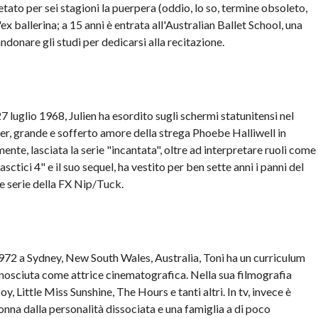
pretato per sei stagioni la puerpera (oddio, lo so, termine obsoleto,
x ballerina; a 15 anni è entrata all'Australian Ballet School, una
donare gli studi per dedicarsi alla recitazione.
 luglio 1968, Julien ha esordito sugli schermi statunitensi nel
r, grande e sofferto amore della strega Phoebe Halliwell in
te, lasciata la serie "incantata", oltre ad interpretare ruoli come
tici 4" e il suo sequel, ha vestito per ben sette anni i panni del
te serie della FX Nip/Tuck.
72 a Sydney, New South Wales, Australia, Toni ha un curriculum
conosciuta come attrice cinematografica. Nella sua filmografia
, Little Miss Sunshine, The Hours e tanti altri. In tv, invece è
a dalla personalità dissociata e una famiglia a di poco