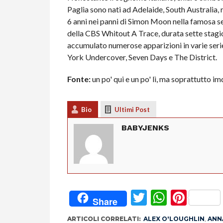
Paglia sono nati ad Adelaide, South Australia,
6 anni nei panni di Simon Moon nella famosa ser
della CBS Whitout A Trace, durata sette stagion
accumulato numerose apparizioni in varie seri
York Undercover, Seven Days e The District.
Fonte:
un po' qui e un po' lì, ma soprattutto 
Bio
Ultimi Post
BABYJENKS
Twitter
Whats
Pint
Share
ARTICOLI CORRELATI:
ALEX O'LOUGHLIN
,
ANN