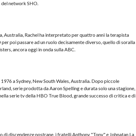
ra del network SHO.
 Australia, Rachel ha interpretato per quattro anni la terapista
per poi passare ad un ruolo decisamente diverso, quello di soralla
sters, ancora oggi in onda sulla ABC.
 1976 a Sydney, New South Wales, Australia. Dopo piccole
erland, serie prodotta da Aaron Spelling e durata solo una stagione,
ella serie tv della HBO True Blood, grande successo di critica e di
 di discendenze nostrane, i fratelli Anthony "Tony" e Johnatan La