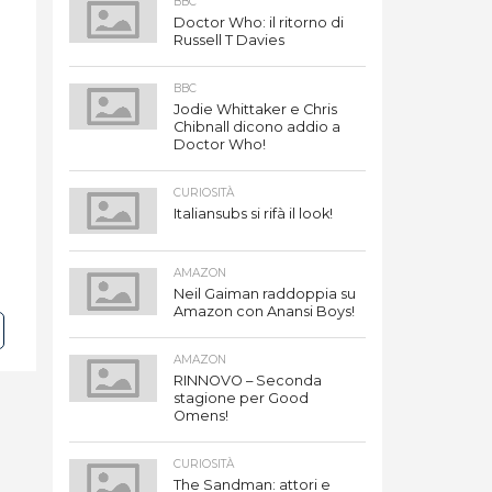
BBC
Doctor Who: il ritorno di
Russell T Davies
BBC
Jodie Whittaker e Chris
Chibnall dicono addio a
Doctor Who!
CURIOSITÀ
Italiansubs si rifà il look!
AMAZON
Neil Gaiman raddoppia su
Amazon con Anansi Boys!
AMAZON
RINNOVO – Seconda
stagione per Good
Omens!
CURIOSITÀ
The Sandman: attori e