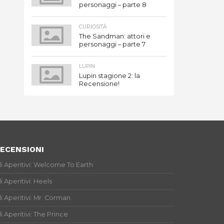
personaggi – parte 8
CURIOSITÀ
The Sandman: attori e
personaggi – parte 7
LUPIN
Lupin stagione 2: la
Recensione!
ECENSIONI
li Aperitivi: Welcome To Earth
li Aperitivi: Heels
li Aperitivi: Mr. Corman
li Aperitivi: The Prince