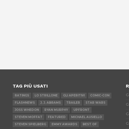
TAG PIÙ USATI
R
G
RATINGS
LO STRILLONE
GLI APERITIVI
COMIC-CON
FLASHNEWS
J. J. ABRAMS
TRAILER
STAR WARS
G
JOSS WHEDON
RYAN MURPHY
UPFRONT
G
STEVEN MOFFAT
FEATURED
MICHAEL AUSIELLO
G
STEVEN SPIELBERG
EMMY AWARDS
BEST OF