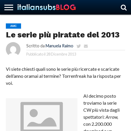
AMC
Le serie più piratate del 2013
HOME
NEWS
ASCOLTI
RECENSIONI
INTERVISTE
CURIOSITÀ
CHI
CONTATTACI
FORUM
ITALIANSUBS
SIAMO
Scritto da
Manuela Raimo
Pubblicato il
28 Dicembre 2013
Vi siete chiesti quali sono le serie più ricercate e scaricate
dell’anno oramai al termine? Torrenfreak ha la risposta per
voi.
Al decimo posto
troviamo la serie
CW più vista dagli
spettatori:
Arrow,
con 2.200.000
download e un