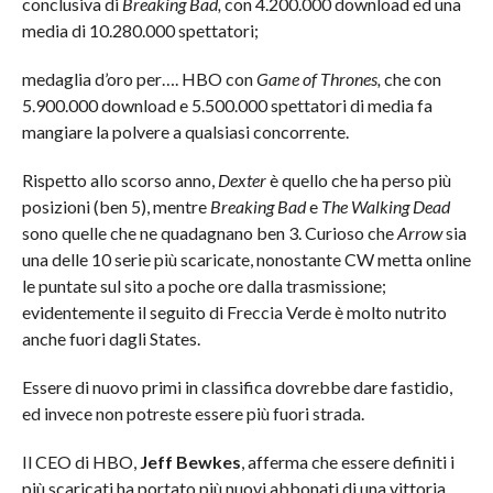
conclusiva di
Breaking Bad,
con 4.200.000 download ed una
media di 10.280.000 spettatori;
medaglia d’oro per…. HBO con
Game of Thrones,
che con
5.900.000 download e 5.500.000 spettatori di media fa
mangiare la polvere a qualsiasi concorrente.
Rispetto allo scorso anno,
Dexter
è quello che ha perso più
posizioni (ben 5), mentre
Breaking Bad
e
The Walking Dead
sono quelle che ne quadagnano ben 3. Curioso che
Arrow
sia
una delle 10 serie più scaricate, nonostante CW metta online
le puntate sul sito a poche ore dalla trasmissione;
evidentemente il seguito di Freccia Verde è molto nutrito
anche fuori dagli States.
Essere di nuovo primi in classifica dovrebbe dare fastidio,
ed invece non potreste essere più fuori strada.
Il CEO di HBO,
Jeff Bewkes
, afferma che essere definiti i
più scaricati ha portato più nuovi abbonati di una vittoria