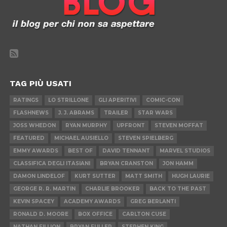
TAG PIÙ USATI
RATINGS
LO STRILLONE
GLI APERITIVI
COMIC-CON
FLASHNEWS
J. J. ABRAMS
TRAILER
STAR WARS
JOSS WHEDON
RYAN MURPHY
UPFRONT
STEVEN MOFFAT
FEATURED
MICHAEL AUSIELLO
STEVEN SPIELBERG
EMMY AWARDS
BEST OF
DAVID TENNANT
MARVEL STUDIOS
CLASSIFICA DEGLI ITASIANI
BRYAN CRANSTON
JON HAMM
DAMON LINDELOF
KURT SUTTER
MATT SMITH
HUGH LAURIE
GEORGE R. R. MARTIN
CHARLIE BROOKER
BACK TO THE PAST
KEVIN SPACEY
ACADEMY AWARDS
GREG BERLANTI
RONALD D. MOORE
BOX OFFICE
CARLTON CUSE
NATHAN FILLION
BRYAN FULLER
STEPHEN KING