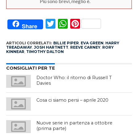
Più sono brevi, meglio è.
Twitter
WhatsApp
Pinterest
Share
ARTICOLI CORRELATI:
BILLIE PIPER
,
EVA GREEN
,
HARRY
TREADAWAY
,
JOSH HARTNETT
,
REEVE CARNEY
,
RORY
KINNEAR
,
TIMOTHY DALTON
CONSIGLIATI PER TE
Doctor Who: il ritorno di Russell T
Davies
Cosa ci siamo persi – aprile 2020
Nuove serie in partenza a ottobre
(prima parte)