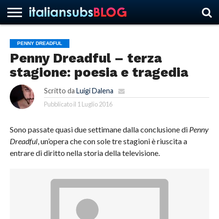
PENNY DREADFUL
Penny Dreadful – terza
HOME
NEWS
ASCOLTI
RECENSIONI
INTERVISTE
CURIOSITÀ
CHI
CONTATTACI
FORUM
ITALIANSUBS
stagione: poesia e tragedia
SIAMO
Scritto da
Luigi Dalena
Pubblicato il
1 Luglio 2016
Sono passate quasi due settimane dalla conclusione di
Penny
Dreadful
, un’opera che con sole tre stagioni è riuscita a
entrare di diritto nella storia della televisione.