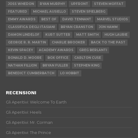
JOSS WHEDON
RYAN MURPHY
UPFRONT
STEVEN MOFFAT
FEATURED
MICHAEL AUSIELLO
STEVEN SPIELBERG
EMMY AWARDS
BEST OF
DAVID TENNANT
MARVEL STUDIOS
CLASSIFICA DEGLI ITASIANI
BRYAN CRANSTON
JON HAMM
DAMON LINDELOF
KURT SUTTER
MATT SMITH
HUGH LAURIE
GEORGE R. R. MARTIN
CHARLIE BROOKER
BACK TO THE PAST
KEVIN SPACEY
ACADEMY AWARDS
GREG BERLANTI
RONALD D. MOORE
BOX OFFICE
CARLTON CUSE
NATHAN FILLION
BRYAN FULLER
STEPHEN KING
BENEDICT CUMBERBATCH
LO HOBBIT
RECENSIONI
Gli Aperitivi: Welcome To Earth
Gli Aperitivi: Heels
Gli Aperitivi: Mr. Corman
Gli Aperitivi: The Prince