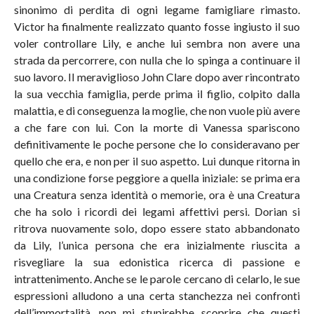
sinonimo di perdita di ogni legame famigliare rimasto.
Victor ha finalmente realizzato quanto fosse ingiusto il suo
voler controllare Lily, e anche lui sembra non avere una
strada da percorrere, con nulla che lo spinga a continuare il
suo lavoro. Il meraviglioso John Clare dopo aver rincontrato
la sua vecchia famiglia, perde prima il figlio, colpito dalla
malattia, e di conseguenza la moglie, che non vuole più avere
a che fare con lui. Con la morte di Vanessa spariscono
definitivamente le poche persone che lo consideravano per
quello che era, e non per il suo aspetto. Lui dunque ritorna in
una condizione forse peggiore a quella iniziale: se prima era
una Creatura senza identità o memorie, ora è una Creatura
che ha solo i ricordi dei legami affettivi persi. Dorian si
ritrova nuovamente solo, dopo essere stato abbandonato
da Lily, l’unica persona che era inizialmente riuscita a
risvegliare la sua edonistica ricerca di passione e
intrattenimento. Anche se le parole cercano di celarlo, le sue
espressioni alludono a una certa stanchezza nei confronti
dell’immortalità, non mi stupirebbe scoprire che questi