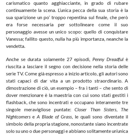
carismatico quanto agghiacciante, in grado di rubare
continuamente la scena. L’unica pecca della sua storia è la
sua sparizione un po’ troppo repentina sul finale, che però
era forse necessaria per sottolineare come il suo
personaggio avesse un unico scopo: quello di conquistare
Vanessa; fallito questo, nulla ha più importanza, neanche la
vendetta.
Anche se durata solamente 27 episodi,
Penny Dreadful
è
riuscita a lasciare il segno con decisione nella storia delle
serie TV. Come già espresso a inizio articolo, gli autori sono
stati capaci di dar vita a un prodotto straordinario. A
dimostrazione di ciò, un esempio – fra i tanti – che sento di
dover menzionare è la maestria con cui sono stati gestiti i
flashback, che sono incentrati e occupano interamente tre
singole meravigliose puntate:
Closer Than Sisters
,
The
Nightcomers
e
A Blade of Grass
, le quali sono diventate il
simbolo della propria stagione, nonostante siano incentrate
solo su uno o due personaggi e abbiano solitamente un’unica