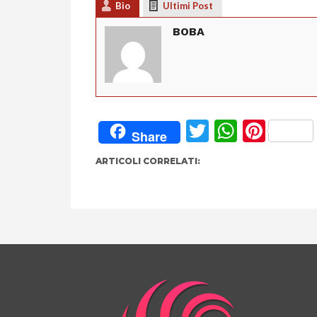
Bio
Ultimi Post
BOBA
Twitter
Whats
Pint
Share
ARTICOLI CORRELATI: