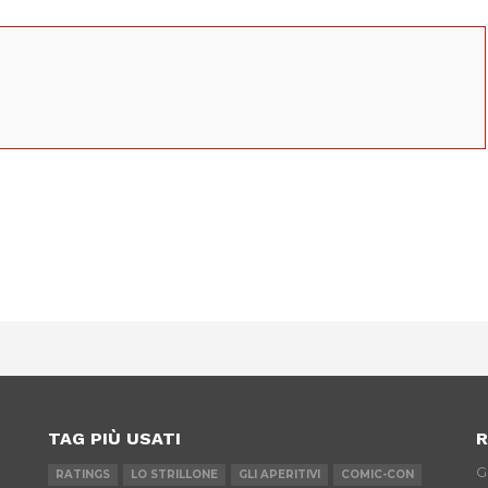
App
erest
TAG PIÙ USATI
R
G
RATINGS
LO STRILLONE
GLI APERITIVI
COMIC-CON