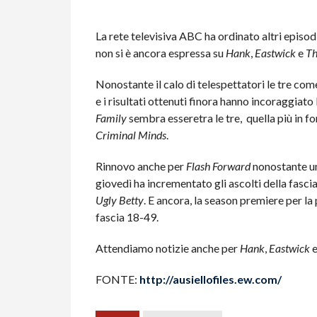
La rete televisiva ABC ha ordinato altri episod
non si è ancora espressa su
Hank
,
Eastwick
e
Th
Nonostante il calo di telespettatori le tre co
e i risultati ottenuti finora hanno incoraggiato
Family
sembra esseretra le tre, quella più in f
Criminal Minds
.
Rinnovo anche per
Flash Forward
nonostante un
giovedì ha incrementato gli ascolti della fasc
Ugly Betty
. E ancora, la season premiere per la
fascia 18-49.
Attendiamo notizie anche per
Hank
,
Eastwick
FONTE:
http://ausiellofiles.ew.com/