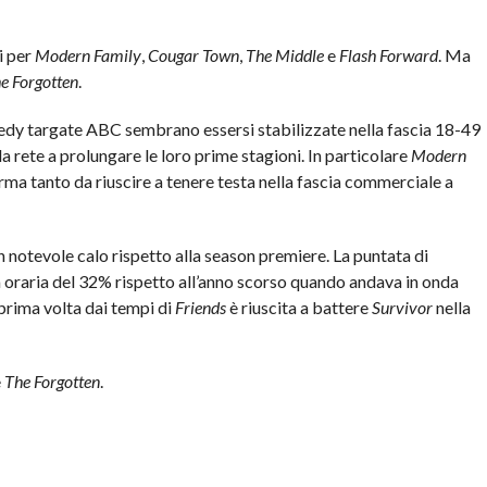
i per
Modern Family
,
Cougar Town
,
The Middle
e
Flash Forward
. Ma
e Forgotten
.
medy targate ABC sembrano essersi stabilizzate nella fascia 18-49
 la rete a prolungare le loro prime stagioni. In particolare
Modern
orma tanto da riuscire a tenere testa nella fascia commerciale a
 notevole calo rispetto alla season premiere. La puntata di
ia oraria del 32% rispetto all’anno scorso quando andava in onda
 prima volta dai tempi di
Friends
è riuscita a battere
Survivor
nella
e
The Forgotten
.