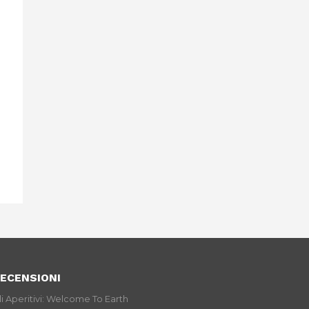
ECENSIONI
li Aperitivi: Welcome To Earth