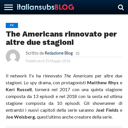
FX
The Americans rinnovato per
HOME
NEWS
ASCOLTI
RECENSIONI
INTERVISTE
CURIOSITÀ
CHI
CONTATTACI
FORUM
ITALIANSUBS
altre due stagioni
SIAMO
Scritto da
Redazione Blog
Pubblicato il
25 Maggio 2016
Il network Fx ha rinnovato
The Americans
per altre due
stagioni. Lo spy drama, con protagonisti
Matthew Rhys
e
Keri Russell
, tornerà nel 2017 con una quinta stagione
composta da 13 episodi e nel 2018 con la sesta ed ultima
stagione composta da 10 episodi. Gli showrunner di
entrambi i nuovi capitoli della serie saranno
Joel Fields
e
Joe Weisberg,
quest’ultimo anche creatore della serie.