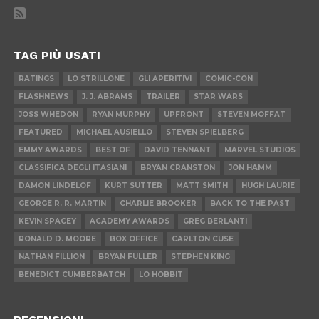
TAG PIÙ USATI
RATINGS
LO STRILLONE
GLI APERITIVI
COMIC-CON
FLASHNEWS
J. J. ABRAMS
TRAILER
STAR WARS
JOSS WHEDON
RYAN MURPHY
UPFRONT
STEVEN MOFFAT
FEATURED
MICHAEL AUSIELLO
STEVEN SPIELBERG
EMMY AWARDS
BEST OF
DAVID TENNANT
MARVEL STUDIOS
CLASSIFICA DEGLI ITASIANI
BRYAN CRANSTON
JON HAMM
DAMON LINDELOF
KURT SUTTER
MATT SMITH
HUGH LAURIE
GEORGE R. R. MARTIN
CHARLIE BROOKER
BACK TO THE PAST
KEVIN SPACEY
ACADEMY AWARDS
GREG BERLANTI
RONALD D. MOORE
BOX OFFICE
CARLTON CUSE
NATHAN FILLION
BRYAN FULLER
STEPHEN KING
BENEDICT CUMBERBATCH
LO HOBBIT