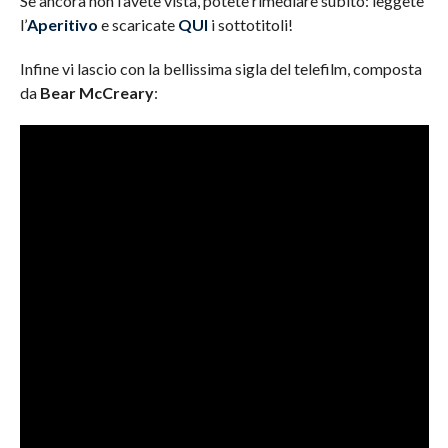
Se ancora non l’avete vista, potete rimediare subito: leggete
l’
Aperitivo
e scaricate
QUI
i sottotitoli!
Infine vi lascio con la bellissima sigla del telefilm, composta
da
Bear McCreary
: