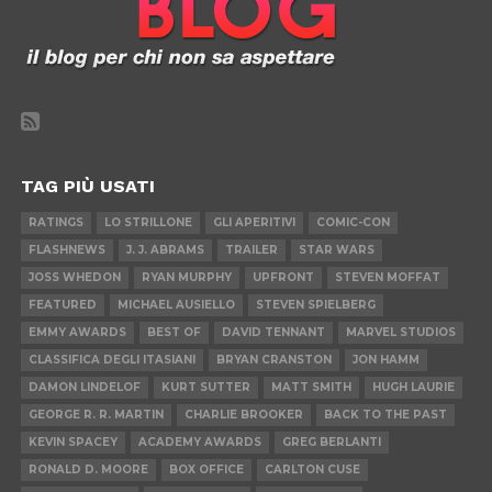
TAG PIÙ USATI
RATINGS
LO STRILLONE
GLI APERITIVI
COMIC-CON
FLASHNEWS
J. J. ABRAMS
TRAILER
STAR WARS
JOSS WHEDON
RYAN MURPHY
UPFRONT
STEVEN MOFFAT
FEATURED
MICHAEL AUSIELLO
STEVEN SPIELBERG
EMMY AWARDS
BEST OF
DAVID TENNANT
MARVEL STUDIOS
CLASSIFICA DEGLI ITASIANI
BRYAN CRANSTON
JON HAMM
DAMON LINDELOF
KURT SUTTER
MATT SMITH
HUGH LAURIE
GEORGE R. R. MARTIN
CHARLIE BROOKER
BACK TO THE PAST
KEVIN SPACEY
ACADEMY AWARDS
GREG BERLANTI
RONALD D. MOORE
BOX OFFICE
CARLTON CUSE