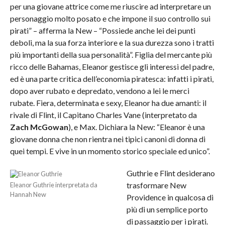
per una giovane attrice come me riuscire ad interpretare un
personaggio molto posato e che impone il suo controllo sui
pirati” – afferma la New – “Possiede anche lei dei punti
deboli, ma la sua forza interiore e la sua durezza sono i tratti
più importanti della sua personalità”. Figlia del mercante più
ricco delle Bahamas, Eleanor gestisce gli interessi del padre,
ed è una parte critica dell’economia piratesca: infatti i pirati,
dopo aver rubato e depredato, vendono a lei le merci
rubate. Fiera, determinata e sexy, Eleanor ha due amanti: il
rivale di Flint, il Capitano Charles Vane (interpretato da
Zach McGowan
), e Max. Dichiara la New: “Eleanor è una
giovane donna che non rientra nei tipici canoni di donna di
quei tempi. E vive in un momento storico speciale ed unico”.
Guthrie e Flint desiderano
trasformare New
Eleanor Guthrie interpretata da
Hannah New
Providence in qualcosa di
più di un semplice porto
di passaggio per i pirati.