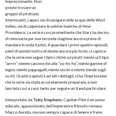
impressionante. Non
potete trovare un
gruppo di pirati più
interessanti, capaci sia di navigare nelle acque delle West
Indies, sia di calpestare le sabbie bianche di New
Providence. La serie è così promettente che Starz ha deciso
di rinnovarla per una seconda stagione ancora prima di
mandare in onda il pilot. A guardare i primi quattro episodi,
pieni di uomini tosti e di donne ancora più toste, si capisce
che la serie non segue i tipici cliché sui pirati: niente urli tipo
“arrrrr”, niente canzoncine alla “yo-ho-ho”, niente gambe di
legno, niente pappagalli, niente uncini e niente bende sugli
occhi. Grazie a questi e ad altri dettagli, si ha l’impressione
che la serie sia stata accuratamente preparata, e non
lanciata così a caso tanto per seguire un trend particolare.
Interpretato da
Toby Stephens
, Capitan Flint è un uomo
educato, appassionato dell’imperatore filosofo romano
Marco Aurelio, ma non sempre capace di tenere e freno