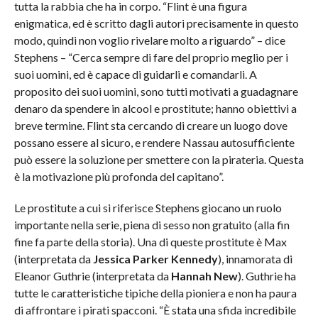
tutta la rabbia che ha in corpo. “Flint è una figura
enigmatica, ed è scritto dagli autori precisamente in questo
modo, quindi non voglio rivelare molto a riguardo” – dice
Stephens – “Cerca sempre di fare del proprio meglio per i
suoi uomini, ed è capace di guidarli e comandarli. A
proposito dei suoi uomini, sono tutti motivati a guadagnare
denaro da spendere in alcool e prostitute; hanno obiettivi a
breve termine. Flint sta cercando di creare un luogo dove
possano essere al sicuro, e rendere Nassau autosufficiente
può essere la soluzione per smettere con la pirateria. Questa
è la motivazione più profonda del capitano”.
Le prostitute a cui si riferisce Stephens giocano un ruolo
importante nella serie, piena di sesso non gratuito (alla fin
fine fa parte della storia). Una di queste prostitute è Max
(interpretata da
Jessica Parker Kennedy
), innamorata di
Eleanor Guthrie (interpretata da
Hannah New
). Guthrie ha
tutte le caratteristiche tipiche della pioniera e non ha paura
di affrontare i pirati spacconi. “È stata una sfida incredibile