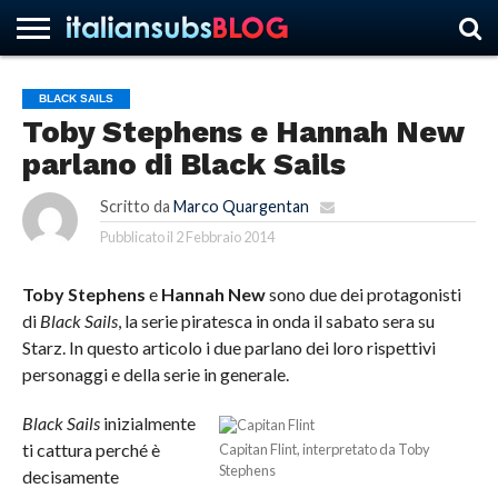
BLACK SAILS
Toby Stephens e Hannah New
HOME
NEWS
ASCOLTI
RECENSIONI
INTERVISTE
CURIOSITÀ
CHI
CONTATTACI
FORUM
ITALIANSUBS
parlano di Black Sails
SIAMO
Scritto da
Marco Quargentan
Pubblicato il
2 Febbraio 2014
Toby Stephens
e
Hannah New
sono due dei protagonisti
di
Black Sails
, la serie piratesca in onda il sabato sera su
Starz. In questo articolo i due parlano dei loro rispettivi
personaggi e della serie in generale.
Black Sails
inizialmente
ti cattura perché è
Capitan Flint, interpretato da Toby
Stephens
decisamente