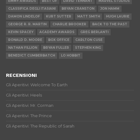
EMMY AWARDS
BEST OF
DAVID TENNANT
MARVEL STUDIOS
CLASSIFICA DEGLI ITASIANI
BRYAN CRANSTON
JON HAMM
DAMON LINDELOF
KURT SUTTER
MATT SMITH
HUGH LAURIE
GEORGE R. R. MARTIN
CHARLIE BROOKER
BACK TO THE PAST
KEVIN SPACEY
ACADEMY AWARDS
GREG BERLANTI
RONALD D. MOORE
BOX OFFICE
CARLTON CUSE
NATHAN FILLION
BRYAN FULLER
STEPHEN KING
BENEDICT CUMBERBATCH
LO HOBBIT
RECENSIONI
Gli Aperitivi: Welcome To Earth
Gli Aperitivi: Heels
Gli Aperitivi: Mr. Corman
Gli Aperitivi: The Prince
Gli Aperitivi: The Republic of Sarah