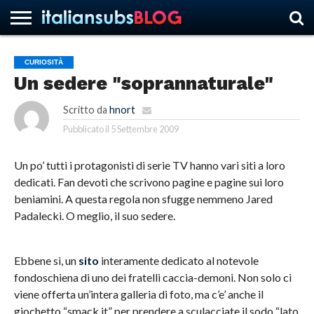
CURIOSITÀ
Un sedere "soprannaturale"
HOME
NEWS
ASCOLTI
RECENSIONI
INTERVISTE
CURIOSITÀ
CHI
CONTATTACI
FORUM
ITALIANSUBS
SIAMO
Scritto da
hnort
Pubblicato il
5 Settembre 2009
Un po’ tutti i protagonisti di serie TV hanno vari siti a loro
dedicati. Fan devoti che scrivono pagine e pagine sui loro
beniamini. A questa regola non sfugge nemmeno Jared
Padalecki. O meglio, il suo sedere.
Ebbene sì, un
sito
interamente dedicato al notevole
fondoschiena di uno dei fratelli caccia-demoni. Non solo ci
viene offerta un’intera galleria di foto, ma c’e’ anche il
giochetto “smack it” per prendere a sculacciate il sodo “lato