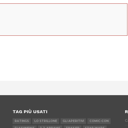
App
erest
TAG PIÙ USATI
R
G
RATINGS
LO STRILLONE
GLI APERITIVI
COMIC-CON