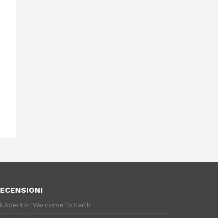
ECENSIONI
li Aperitivi: Welcome To Earth