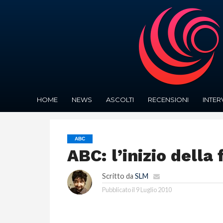
HOME
NEWS
ASCOLTI
RECENSIONI
INTER
ABC
ABC: l’inizio della 
Scritto da
SLM
Pubblicato il
9 Luglio 2010