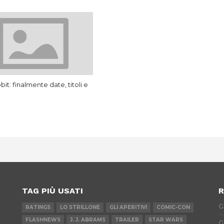
it: finalmente date, titoli e
TAG PIÙ USATI
R
G
RATINGS
LO STRILLONE
GLI APERITIVI
COMIC-CON
FLASHNEWS
J. J. ABRAMS
TRAILER
STAR WARS
G