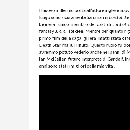
Il nuovo millennio porta all’attore inglese nuo
lungo sono sicuramente Saruman in
Lord of the
Lee
era l’unico membro del cast di
Lord of t
fantasy
J.R.R. Tolkien
. Mentre per quanto ri
primo film della saga: gli era infatti stata of
Death Star, ma lui rifiutò. Questo ruolo fu p
avremmo potuto vederlo anche nei panni di 
Ian McKellen
, futuro interprete di Gandalf. In
anni sono stati i migliori della mia vita”.