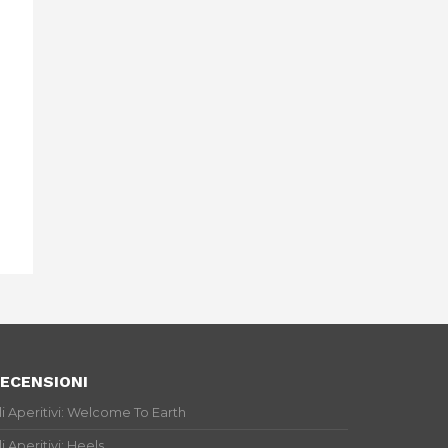
ECENSIONI
li Aperitivi: Welcome To Earth
li Aperitivi: Heels