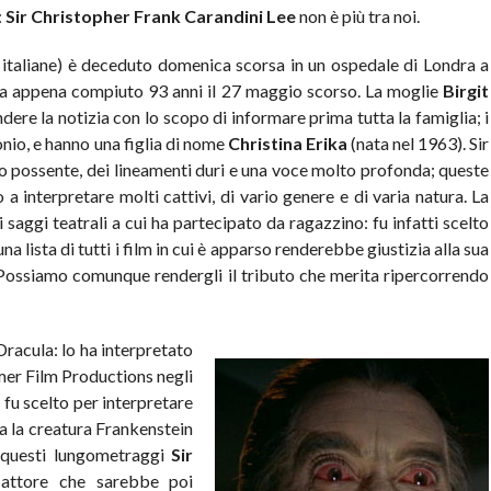
:
Sir Christopher Frank Carandini Lee
non è più tra noi.
he italiane) è deceduto domenica scorsa in un ospedale di Londra a
eva appena compiuto 93 anni il 27 maggio scorso. La moglie
Birgit
ere la notizia con lo scopo di informare prima tutta la famiglia; i
nio, e hanno una figlia di nome
Christina Erika
(nata nel 1963). Sir
co possente, dei lineamenti duri e una voce molto profonda; queste
 a interpretare molti cattivi, di vario genere e di varia natura. La
i saggi teatrali a cui ha partecipato da ragazzino: fu infatti scelto
na lista di tutti i film in cui è apparso renderebbe giustizia alla sua
. Possiamo comunque rendergli il tributo che merita ripercorrendo
racula: lo ha interpretato
mer Film Productions negli
 fu scelto per interpretare
a la creatura Frankenstein
i questi lungometraggi
Sir
attore che sarebbe poi