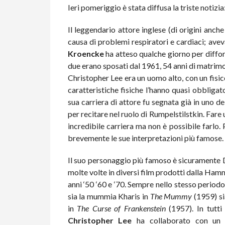
Ieri pomeriggio è stata diffusa la triste notizia
Il leggendario attore inglese (di origini anc
causa di problemi respiratori e cardiaci; av
Kroencke
ha atteso qualche giorno per diffond
due erano sposati dal 1961, 54 anni di matrimo
Christopher Lee era un uomo alto, con un fisi
caratteristiche fisiche l’hanno quasi obbligato
sua carriera di attore fu segnata già in uno de
per recitare nel ruolo di Rumpelstilstkin. Fare u
incredibile carriera ma non è possibile farlo
brevemente le sue interpretazioni più famose.
Il suo personaggio più famoso è sicuramente D
molte volte in diversi film prodotti dalla Ham
anni ‘50 ‘60 e ‘70. Sempre nello stesso periodo
sia la mummia Kharis in
The Mummy
(1959) si
in
The Curse of Frankenstein
(1957). In tutt
Christopher Lee
ha collaborato con un 