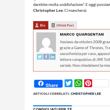
darebbe molta soddisfazione”. E oggi possiamo
Christopher Lee
. Ci mancherai.
Bio
Ultimi Post
MARCO QUARGENTAN
Itasiano da ottobre 2008 gra
grazie a Game of Thrones, Tra
sassofonista per caso, appass
lettore compulsivo di JRR Tol
seriale. Non chiedetemi la mia 
Twitter
Whats
Pint
Share
ARTICOLI CORRELATI:
CHRISTOPHER LEE
CONSIGLIATI PER TE