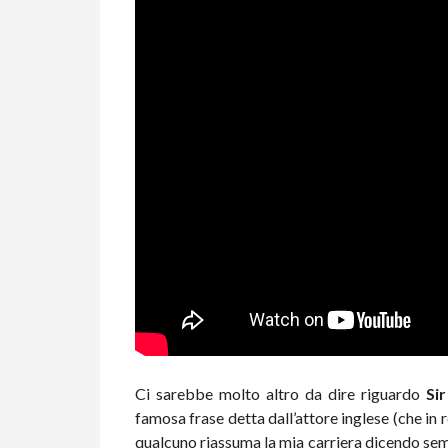
Ci sarebbe molto altro da dire riguardo
Si
famosa frase detta dall’attore inglese (che in 
qualcuno riassuma la mia carriera dicendo semp