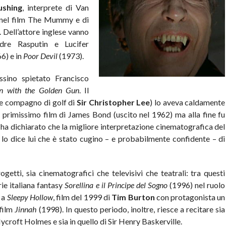
ushing
, interprete di Van
g nel film The Mummy e di
. Dell’attore inglese vanno
adre Rasputin e Lucifer
6) e in
Poor Devil
(1973).
ssino spietato Francisco
 with the Golden Gun
. Il
e compagno di golf di
Sir Christopher Lee
) lo aveva caldamente
primissimo film di James Bond (uscito nel 1962) ma alla fine fu
e ha dichiarato che la migliore interpretazione cinematografica del
e lo dice lui che è stato cugino – e probabilmente confidente – di
getti, sia cinematografici che televisivi che teatrali: tra questi
ie italiana fantasy
Sorellina e il Principe del Sogno
(1996) nel ruolo
 a
Sleepy Hollow
, film del 1999 di
Tim Burton
con protagonista un
 film
Jinnah
(1998). In questo periodo, inoltre, riesce a recitare sia
Mycroft Holmes e sia in quello di Sir Henry Baskerville.