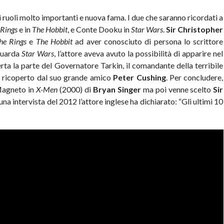
vi ruoli molto importanti e nuova fama. I due che saranno ricordati a
 Rings
e in
The Hobbit
, e Conte Dooku in
Star Wars
.
Sir Christopher
he Rings
e
The Hobbit
ad aver conosciuto di persona lo scrittore
guarda
Star Wars
, l’attore aveva avuto la possibilità di apparire nel
ferta la parte del Governatore Tarkin, il comandante della terribile
oi ricoperto dal suo grande amico
Peter Cushing
. Per concludere,
Magneto in
X-Men
(2000) di
Bryan Singer
ma poi venne scelto
Sir
 una intervista del 2012 l’attore inglese ha dichiarato: “Gli ultimi 10