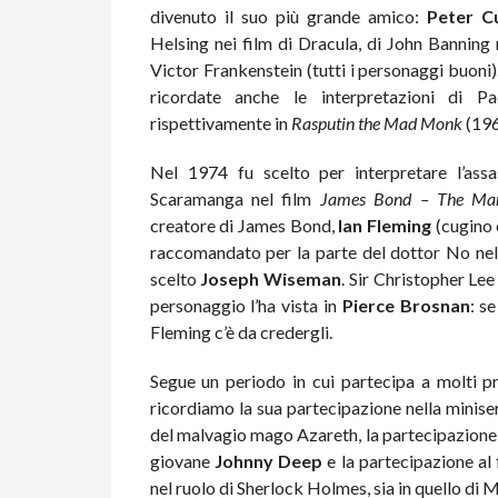
divenuto il suo più grande amico:
Peter C
Helsing nei film di Dracula, di John Bannin
Victor Frankenstein (tutti i personaggi buoni)
ricordate anche le interpretazioni di P
rispettivamente in
Rasputin the Mad Monk
(196
Nel 1974 fu scelto per interpretare l’assa
Scaramanga nel film
James Bond – The Man
creatore di James Bond,
Ian Fleming
(cugino 
raccomandato per la parte del dottor No nel 
scelto
Joseph Wiseman
. Sir Christopher Le
personaggio l’ha vista in
Pierce Brosnan
: s
Fleming c’è da credergli.
Segue un periodo in cui partecipa a molti pro
ricordiamo la sua partecipazione nella miniser
del malvagio mago Azareth, la partecipazione
giovane
Johnny Deep
e la partecipazione al
nel ruolo di Sherlock Holmes, sia in quello di 