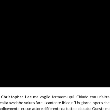
r Christopher Lee
ma voglio fermarmi qui. Chiudo con un’altra
realtà avrebbe voluto fare il cantante lirico): “Un giorno, spero che
licemente: era un attore differente da tutto e da tutti. Questo mi