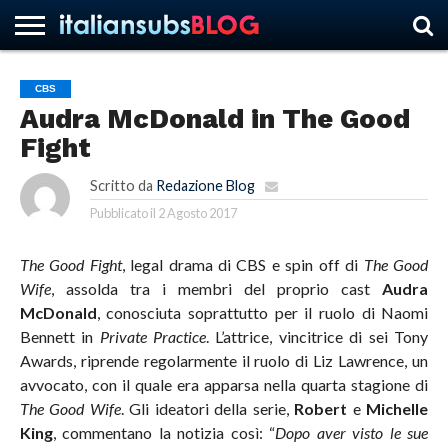
CBS
Audra McDonald in The Good
HOME
NEWS
ASCOLTI
RECENSIONI
INTERVISTE
CURIOSITÀ
CHI
CONTATTACI
FORUM
ITALIANSUBS
Fight
SIAMO
Scritto da
Redazione Blog
Pubblicato il
2 Agosto 2017
The Good Fight
, legal drama di CBS e spin off di
The Good
Wife
, assolda tra i membri del proprio cast
Audra
McDonald
, conosciuta soprattutto per il ruolo di Naomi
Bennett in
Private Practice
. L’attrice, vincitrice di sei Tony
Awards, riprende regolarmente il ruolo di Liz Lawrence, un
avvocato, con il quale era apparsa nella quarta stagione di
The Good Wife
. Gli ideatori della serie,
Robert
e
Michelle
King
, commentano la notizia così: “
Dopo aver visto le sue