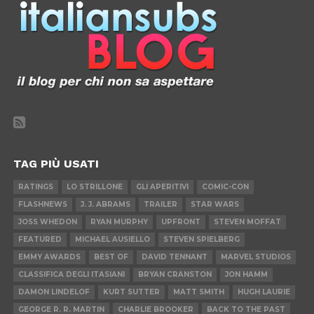
TAG PIÙ USATI
RATINGS
LO STRILLONE
GLI APERITIVI
COMIC-CON
FLASHNEWS
J. J. ABRAMS
TRAILER
STAR WARS
JOSS WHEDON
RYAN MURPHY
UPFRONT
STEVEN MOFFAT
FEATURED
MICHAEL AUSIELLO
STEVEN SPIELBERG
EMMY AWARDS
BEST OF
DAVID TENNANT
MARVEL STUDIOS
CLASSIFICA DEGLI ITASIANI
BRYAN CRANSTON
JON HAMM
DAMON LINDELOF
KURT SUTTER
MATT SMITH
HUGH LAURIE
GEORGE R. R. MARTIN
CHARLIE BROOKER
BACK TO THE PAST