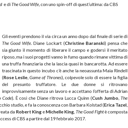
d
e
di
The Good Wife
, con uno spin-off di quest’ultima: da CBS
Gli eventi prendono il via circa un anno dopo dal finale di serie di
The Good Wife
. Diane Lockart (
Christine Baranski
) pensa che
sia giunto il momento di liberare il campo e godersi il meritato
riposo, ma i suoi progetti vanno in fumo quando rimane vittima di
una truffa finanziaria che la lascia quasi in bancarotta. Ad essere
trascinata in questo incubo c’è anche la neoassunta Maia Rindell
(
Rose Leslie
,
Game of Thrones
), colpevole solo di essere la figlia
del presunto truffatore. Le due donne si ritrovano
improvvisamente senza un lavoro e accettano l’offerta di Adrian
o Code
). È così che Diane ritrova Lucca Quinn (
Cush Jumbo
,
The
vecchio studio, e fa la conoscenza con Barbara Kolstad (
Erica Tazel
,
reata da
Robert King
e
Michelle King
,
The Good Fight
è composta
Access di CBS a partire dal 19 febbraio 2017.