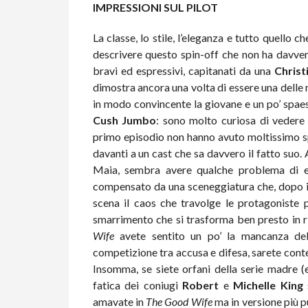
IMPRESSIONI SUL PILOT
La classe, lo stile, l’eleganza e tutto quello c
descrivere questo spin-off che non ha davvero 
bravi ed espressivi, capitanati da una
Christ
dimostra ancora una volta di essere una delle
in modo convincente la giovane e un po’ spa
Cush Jumbo
: sono molto curiosa di vedere 
primo episodio non hanno avuto moltissimo s
davanti a un cast che sa davvero il fatto suo.
Maia, sembra avere qualche problema di ecc
compensato da una sceneggiatura che, dopo i
scena il caos che travolge le protagoniste p
smarrimento che si trasforma ben presto in ri
Wife
avete sentito un po’ la mancanza dell
competizione tra accusa e difesa, sarete conte
Insomma, se siete orfani della serie madre 
fatica dei coniugi
Robert
e
Michelle King
amavate in
The Good Wife
ma in versione più pu