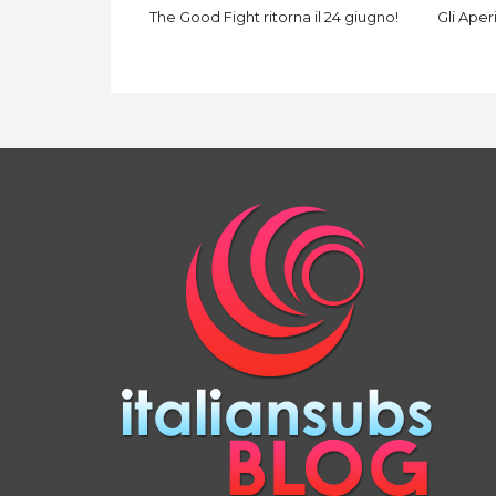
The Good Fight ritorna il 24 giugno!
Gli Aper