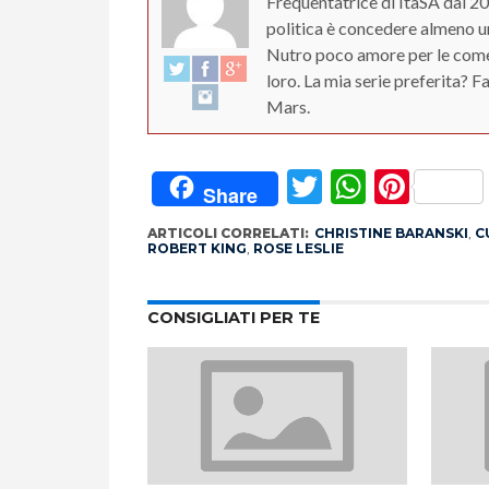
Frequentatrice di ItaSA dal 20
politica è concedere almeno un
Nutro poco amore per le comed
loro. La mia serie preferita? 
Mars.
Twitter
Whats
Pint
Share
ARTICOLI CORRELATI:
CHRISTINE BARANSKI
,
C
ROBERT KING
,
ROSE LESLIE
CONSIGLIATI PER TE