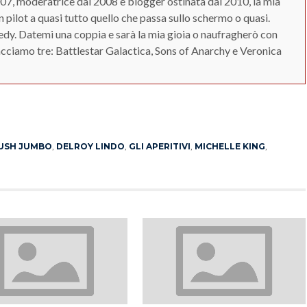
07, moderatrice dal 2008 e blogger ostinata dal 2010, la mia
 pilot a quasi tutto quello che passa sullo schermo o quasi.
y. Datemi una coppia e sarà la mia gioia o naufragherò con
Facciamo tre: Battlestar Galactica, Sons of Anarchy e Veronica
App
erest
USH JUMBO
,
DELROY LINDO
,
GLI APERITIVI
,
MICHELLE KING
,