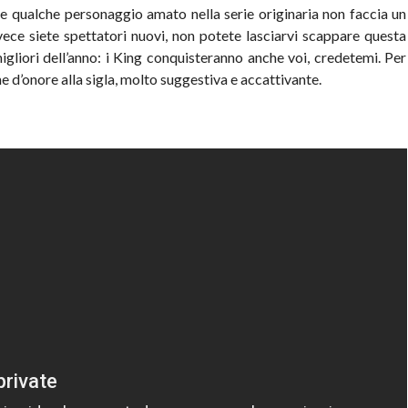
 qualche personaggio amato nella serie originaria non faccia un
vece siete spettatori nuovi, non potete lasciarvi scappare questa
igliori dell’anno: i King conquisteranno anche voi, credetemi. Per
 d’onore alla sigla, molto suggestiva e accattivante.