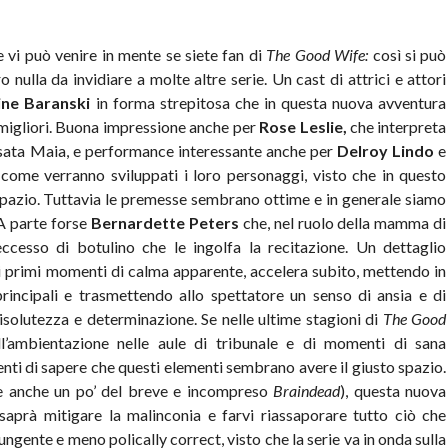
he vi può venire in mente se siete fan di
The Good Wife:
così si può
nulla da invidiare a molte altre serie. Un cast di attrici e attori
ine Baranski
in forma strepitosa che in questa nuova avventura
 migliori. Buona impressione anche per
Rose Leslie,
che interpreta
esata Maia, e performance interessante anche per
Delroy Lindo
e
come verranno sviluppati i loro personaggi, visto che in questo
pazio. Tuttavia le premesse sembrano ottime e in generale siamo
 A parte forse
Bernardette Peters
che, nel ruolo della mamma di
esso di botulino che le ingolfa la recitazione. Un dettaglio
 primi momenti di calma apparente, accelera subito, mettendo in
rincipali e trasmettendo allo spettatore un senso di ansia e di
solutezza e determinazione. Se nelle ultime stagioni di
The Good
’ambientazione nelle aule di tribunale e di momenti di sana
nti di sapere che questi elementi sembrano avere il giusto spazio.
(e anche un po’ del breve e incompreso
Braindead
), questa nuova
saprà mitigare la malinconia e farvi riassaporare tutto ciò che
ngente e meno polically correct, visto che la serie va in onda sulla