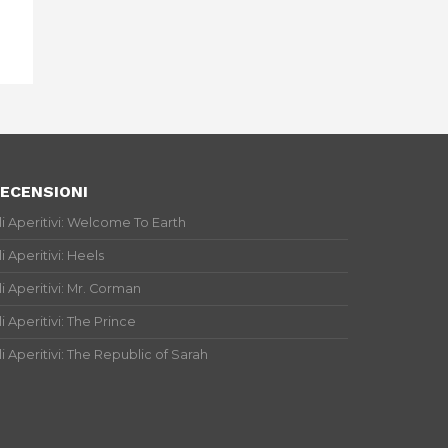
ECENSIONI
li Aperitivi: Welcome To Earth
li Aperitivi: Heels
li Aperitivi: Mr. Corman
li Aperitivi: The Prince
li Aperitivi: The Republic of Sarah