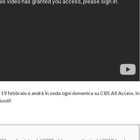
l 19 febbraio e andrà in onda ogni domenica su CBS All Access. In
isodi!