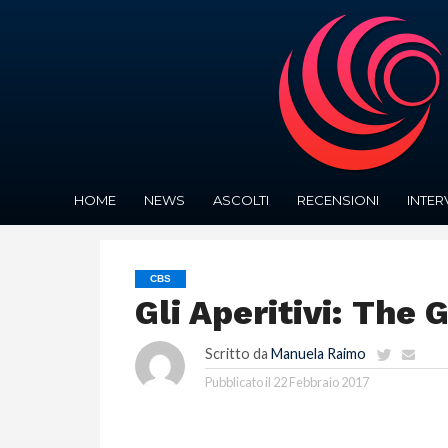
HOME
NEWS
ASCOLTI
RECENSIONI
INTER
CBS
Gli Aperitivi: The 
Scritto da
Manuela Raimo
Pubblicato il
22 Febbraio 2017