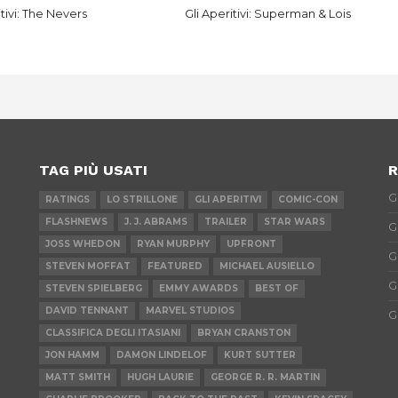
itivi: The Nevers
Gli Aperitivi: Superman & Lois
TAG PIÙ USATI
R
G
RATINGS
LO STRILLONE
GLI APERITIVI
COMIC-CON
FLASHNEWS
J. J. ABRAMS
TRAILER
STAR WARS
G
JOSS WHEDON
RYAN MURPHY
UPFRONT
G
STEVEN MOFFAT
FEATURED
MICHAEL AUSIELLO
G
STEVEN SPIELBERG
EMMY AWARDS
BEST OF
DAVID TENNANT
MARVEL STUDIOS
G
CLASSIFICA DEGLI ITASIANI
BRYAN CRANSTON
JON HAMM
DAMON LINDELOF
KURT SUTTER
MATT SMITH
HUGH LAURIE
GEORGE R. R. MARTIN