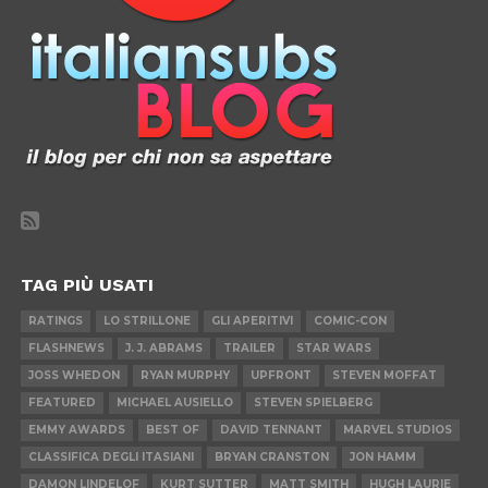
TAG PIÙ USATI
RATINGS
LO STRILLONE
GLI APERITIVI
COMIC-CON
FLASHNEWS
J. J. ABRAMS
TRAILER
STAR WARS
JOSS WHEDON
RYAN MURPHY
UPFRONT
STEVEN MOFFAT
FEATURED
MICHAEL AUSIELLO
STEVEN SPIELBERG
EMMY AWARDS
BEST OF
DAVID TENNANT
MARVEL STUDIOS
CLASSIFICA DEGLI ITASIANI
BRYAN CRANSTON
JON HAMM
DAMON LINDELOF
KURT SUTTER
MATT SMITH
HUGH LAURIE