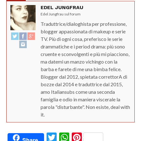
EDEL JUNGFRAU
Edel Jungfrau sul forum
Traduttrice/dialoghista per professione,
blogger appassionata di makeup e serie
TV. Più di ogni cosa, preferisco le serie
drammatiche e i period drama: più sono
cruente e sconvolgenti e più mi piacciono,
ma datemi un manzo vichingo con la
barba e farete di me una bimba felice.
Blogger dal 2012, spietata correttorA di
bozze dal 2014 e traduttrice dal 2015,
amo Italiansubs come una seconda
famiglia e odio in maniera viscerale la
parola "disturbante". Non esiste, deal with
it.
Twitter
WhatsApp
Pinterest
Share