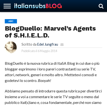
ABC
BlogDuello: Marvel’s Agents
HOME
NEWS
ASCOLTI
RECENSIONI
INTERVISTE
CURIOSITÀ
CHI
CONTATTACI
FORUM
ITALIANSUBS
of S.H.I.E.L.D.
SIAMO
Scritto da
Edel Jungfrau
Pubblicato il
6 Maggio 2014
BlogDuello è la nuova rubrica di ItaSA Blog in cui due o più
blogger esprimono i loro pareri contrastanti su serie TV,
attori, network, generi e molto altro. Mettetevi comodi e
godetevi lo scontro.
Booyah!
Abbiamo pensato di introdurre questa rubrica per divertirci
insieme a voi a commentare le serie TV seguite o meno dal
pubblico ital(s)iano e, cosa fondamentale, perché non siamo