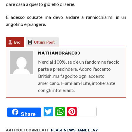
dare casa a questo gioiello di serie.
E adesso scusate ma devo andare a rannicchiarmi in un
angolino e piangere.
Bio
Ultimi Post
NATHANDRAKE83
Nerd al 108%, se c'è un fandom ne faccio
parte a prescindere. Adoro l'accento
British, ma fagocito ogni accento
americano. HamFam4Life, intollerante
con gli intolleranti.
Twitter
WhatsApp
Pinterest
Share
ARTICOLI CORRELATI:
FLASHNEWS
,
JANE LEVY