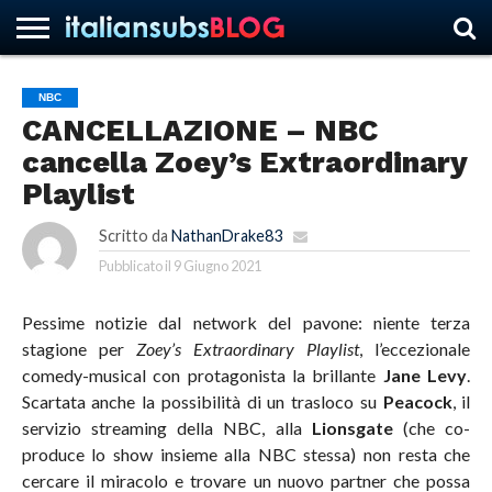
NBC
CANCELLAZIONE – NBC
HOME
NEWS
ASCOLTI
RECENSIONI
INTERVISTE
CURIOSITÀ
CHI
CONTATTACI
FORUM
ITALIANSUBS
cancella Zoey’s Extraordinary
SIAMO
Playlist
Scritto da
NathanDrake83
Pubblicato il
9 Giugno 2021
Pessime notizie dal network del pavone: niente terza
stagione per
Zoey’s Extraordinary Playlist
, l’eccezionale
comedy-musical con protagonista la brillante
Jane Levy
.
Scartata anche la possibilità di un trasloco su
Peacock
, il
servizio streaming della NBC, alla
Lionsgate
(che co-
produce lo show insieme alla NBC stessa) non resta che
cercare il miracolo e trovare un nuovo partner che possa