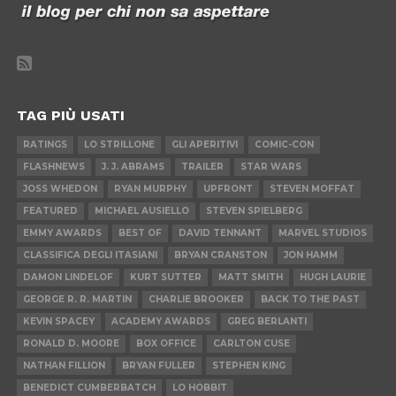
TAG PIÙ USATI
RATINGS
LO STRILLONE
GLI APERITIVI
COMIC-CON
FLASHNEWS
J. J. ABRAMS
TRAILER
STAR WARS
JOSS WHEDON
RYAN MURPHY
UPFRONT
STEVEN MOFFAT
FEATURED
MICHAEL AUSIELLO
STEVEN SPIELBERG
EMMY AWARDS
BEST OF
DAVID TENNANT
MARVEL STUDIOS
CLASSIFICA DEGLI ITASIANI
BRYAN CRANSTON
JON HAMM
DAMON LINDELOF
KURT SUTTER
MATT SMITH
HUGH LAURIE
GEORGE R. R. MARTIN
CHARLIE BROOKER
BACK TO THE PAST
KEVIN SPACEY
ACADEMY AWARDS
GREG BERLANTI
RONALD D. MOORE
BOX OFFICE
CARLTON CUSE
NATHAN FILLION
BRYAN FULLER
STEPHEN KING
BENEDICT CUMBERBATCH
LO HOBBIT