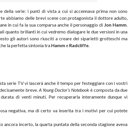
e della serie: i punti di vista a cui si accennava prima non sono
rte abbiamo delle brevi scene con protagonista il dottore adulto,
vane in cui fa la sua comparsa anche il personaggio di
Jon Hamm
.
i quanto brillanti in cui vedremo dialogare le due versioni in una
sto gli autori sono riusciti a creare dei siparietti grotteschi ma
nche la perfetta sintonia tra
Hamm
e
Radcliffe
.
uesta serie TV vi lascerà anche il tempo per festeggiare con i vostri
 è decisamente breve.
A Young Doctor’s Notebook
è composta da due
 durata di venti minuti. Per recuperarla interamente dunque vi
cosa negativa, ma di certo va inserita tra i motivi per cui potete
to ancora incerto, la quarta puntata della seconda stagione aveva