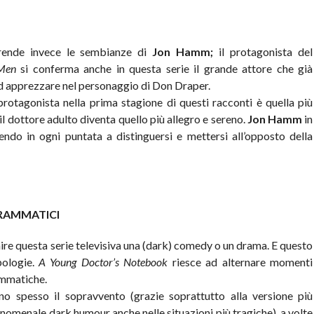
prende invece le sembianze di
Jon Hamm;
il protagonista del
Men
si conferma anche in questa serie il grande attore che già
 apprezzare nel personaggio di Don Draper.
protagonista nella prima stagione di questi racconti è quella più
il dottore adulto diventa quello più allegro e sereno.
Jon Hamm
in
endo in ogni puntata a distinguersi e mettersi all’opposto della
DRAMMATICI
ire questa serie televisiva una (dark) comedy o un drama. E questo
pologie.
A Young Doctor’s Notebook
riesce ad alternare momenti
rammatiche.
ano spesso il sopravvento (grazie soprattutto alla versione più
enomenale dark humour anche nelle situazioni più tragiche), a volte