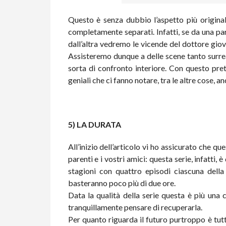
Questo è senza dubbio l’aspetto più original
completamente separati. Infatti, se da una pa
dall’altra vedremo le vicende del dottore gio
Assisteremo dunque a delle scene tanto surreal
sorta di confronto interiore. Con questo prete
geniali che ci fanno notare, tra le altre cose, a
5) LA DURATA
All’inizio dell’articolo vi ho assicurato che q
parenti e i vostri amici: questa serie, infatti,
stagioni con quattro episodi ciascuna della
basteranno poco più di due ore.
Data la qualità della serie questa è più una 
tranquillamente pensare di recuperarla.
Per quanto riguarda il futuro purtroppo è tut