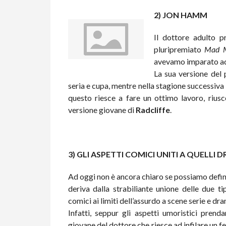
2) JON HAMM
Il dottore adulto 
pluripremiato
Mad 
avevamo imparato ad
La sua versione del 
seria e cupa, mentre nella stagione successiva 
questo riesce a fare un ottimo lavoro, riusc
versione giovane di
Radcliffe
.
3) GLI ASPETTI COMICI UNITI A QUELLI 
Ad oggi non è ancora chiaro se possiamo defin
deriva dalla strabiliante unione delle due ti
comici ai limiti dell’assurdo a scene serie e d
Infatti, seppur gli aspetti umoristici prend
giovane del dottore che riesce ad infilare un f