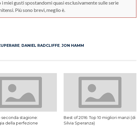
 i miei gusti spostandomi quasi esclusivamente sulle serie
nitensi. Più sono brevi, meglio è.
App
erest
CUPERARE
,
DANIEL RADCLIFFE
,
JON HAMM
– seconda stagione:
Best of 2016: Top 10 migliori manzi (di
ia della perfezione
Silvia Speranza)