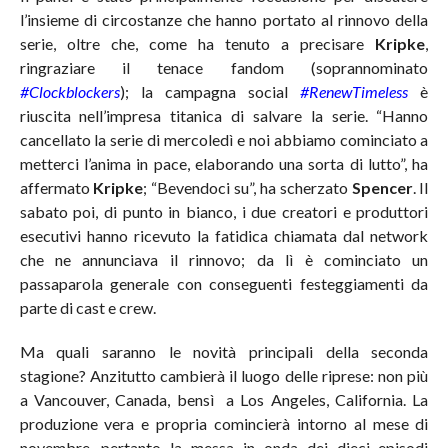
l’insieme di circostanze che hanno portato al rinnovo della
serie, oltre che, come ha tenuto a precisare
Kripke
,
ringraziare il tenace fandom (soprannominato
#Clockblockers
); la campagna social
#RenewTimeless
è
riuscita nell’impresa titanica di salvare la serie. “Hanno
cancellato la serie di mercoledì e noi abbiamo cominciato a
metterci l’anima in pace, elaborando una sorta di lutto”, ha
affermato
Kripke
; “Bevendoci su”, ha scherzato
Spencer
. Il
sabato poi, di punto in bianco, i due creatori e produttori
esecutivi hanno ricevuto la fatidica chiamata dal network
che ne annunciava il rinnovo; da lì è cominciato un
passaparola generale con conseguenti festeggiamenti da
parte di cast e crew.
Ma quali saranno le novità principali della seconda
stagione? Anzitutto cambierà il luogo delle riprese: non più
a Vancouver, Canada, bensì a Los Angeles, California. La
produzione vera e propria comincierà intorno al mese di
novembre, pertanto la messa in onda dei dieci episodi