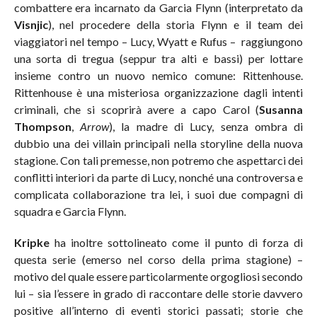
combattere era incarnato da Garcia Flynn (interpretato da
Visnjic
), nel procedere della storia Flynn e il team dei
viaggiatori nel tempo – Lucy, Wyatt e Rufus – raggiungono
una sorta di tregua (seppur tra alti e bassi) per lottare
insieme contro un nuovo nemico comune: Rittenhouse.
Rittenhouse è una misteriosa organizzazione dagli intenti
criminali, che si scoprirà avere a capo Carol (
Susanna
Thompson
,
Arrow
), la madre di Lucy, senza ombra di
dubbio una dei villain principali nella storyline della nuova
stagione. Con tali premesse, non potremo che aspettarci dei
conflitti interiori da parte di Lucy, nonché una controversa e
complicata collaborazione tra lei, i suoi due compagni di
squadra e Garcia Flynn.
Kripke
ha inoltre sottolineato come il punto di forza di
questa serie (emerso nel corso della prima stagione) –
motivo del quale essere particolarmente orgogliosi secondo
lui – sia l’essere in grado di raccontare delle storie davvero
positive all’interno di eventi storici passati; storie che