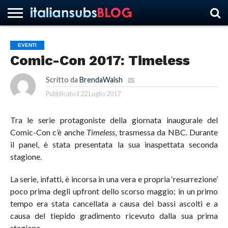
EVENTI
Comic-Con 2017: Timeless
HOME
NEWS
ASCOLTI
RECENSIONI
INTERVISTE
CURIOSITÀ
CHI
CONTATTACI
FORUM
ITALIANSUBS
SIAMO
Scritto da
BrendaWalsh
Pubblicato il
22 Luglio 2017
Tra le serie protagoniste della giornata inaugurale del
Comic-Con c’è anche
Timeless
, trasmessa da NBC. Durante
il panel, è stata presentata la sua inaspettata seconda
stagione.
La serie, infatti, è incorsa in una vera e propria ‘resurrezione’
poco prima degli upfront dello scorso maggio; in un primo
tempo era stata cancellata a causa dei bassi ascolti e a
causa del tiepido gradimento ricevuto dalla sua prima
stagione.