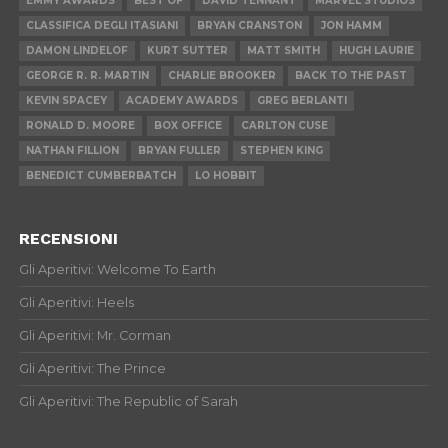
EMMY AWARDS
BEST OF
DAVID TENNANT
MARVEL STUDIOS
CLASSIFICA DEGLI ITASIANI
BRYAN CRANSTON
JON HAMM
DAMON LINDELOF
KURT SUTTER
MATT SMITH
HUGH LAURIE
GEORGE R. R. MARTIN
CHARLIE BROOKER
BACK TO THE PAST
KEVIN SPACEY
ACADEMY AWARDS
GREG BERLANTI
RONALD D. MOORE
BOX OFFICE
CARLTON CUSE
NATHAN FILLION
BRYAN FULLER
STEPHEN KING
BENEDICT CUMBERBATCH
LO HOBBIT
RECENSIONI
Gli Aperitivi: Welcome To Earth
Gli Aperitivi: Heels
Gli Aperitivi: Mr. Corman
Gli Aperitivi: The Prince
Gli Aperitivi: The Republic of Sarah