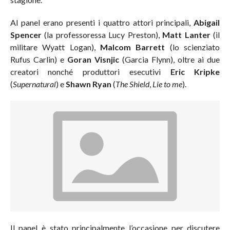
Al panel erano presenti i quattro attori principali,
Abigail
Spencer
(la professoressa Lucy Preston),
Matt Lanter
(il
militare Wyatt Logan),
Malcom Barrett
(lo scienziato
Rufus Carlin) e
Goran Visnjic
(Garcia Flynn), oltre ai due
creatori nonché produttori esecutivi
Eric Kripke
(
Supernatural
) e
Shawn Ryan
(
The Shield
,
Lie to me
).
Il panel è stato principalmente l’occasione per discutere