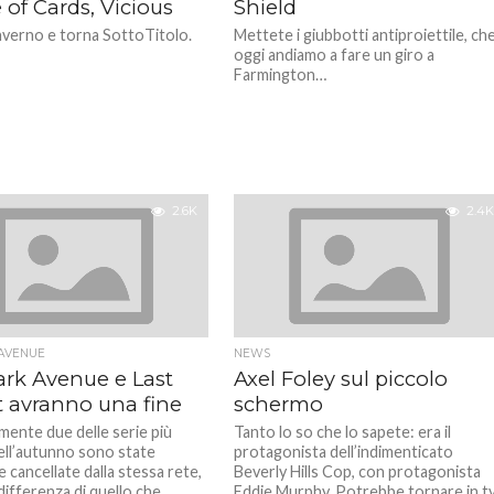
of Cards, Vicious
Shield
inverno e torna SottoTitolo.
Mettete i giubbotti antiproiettile, ch
oggi andiamo a fare un giro a
Farmington…
2.6K
2.4K
 AVENUE
NEWS
ark Avenue e Last
Axel Foley sul piccolo
t avranno una fine
schermo
ente due delle serie più
Tanto lo so che lo sapete: era il
ell’autunno sono state
protagonista dell’indimenticato
 cancellate dalla stessa rete,
Beverly Hills Cop, con protagonista
differenza di quello che
Eddie Murphy. Potrebbe tornare in t