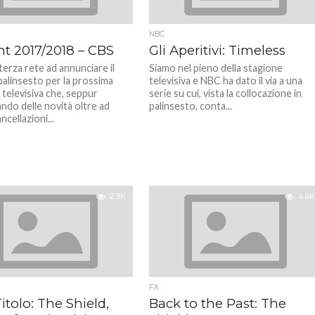
NBC
nt 2017/2018 – CBS
Gli Aperitivi: Timeless
terza rete ad annunciare il
Siamo nel pieno della stagione
palinsesto per la prossima
televisiva e NBC ha dato il via a una
 televisiva che, seppur
serie su cui, vista la collocazione in
ndo delle novità oltre ad
palinsesto, conta...
ncellazioni...
2.9K
4.6K
FX
itolo: The Shield,
Back to the Past: The