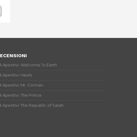
ECENSIONI
li Aperitivi: Welcome To Earth
li Aperitivi: Heels
li Aperitivi: Mr. Corman
li Aperitivi: The Prince
li Aperitivi: The Republic of Sarah