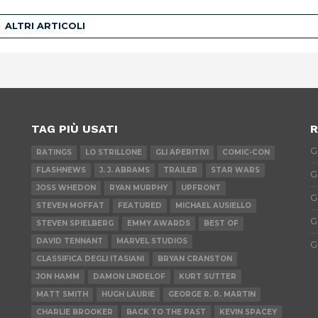
ALTRI ARTICOLI
TAG PIÙ USATI
R
G
RATINGS
LO STRILLONE
GLI APERITIVI
COMIC-CON
FLASHNEWS
J. J. ABRAMS
TRAILER
STAR WARS
G
JOSS WHEDON
RYAN MURPHY
UPFRONT
G
STEVEN MOFFAT
FEATURED
MICHAEL AUSIELLO
G
STEVEN SPIELBERG
EMMY AWARDS
BEST OF
DAVID TENNANT
MARVEL STUDIOS
G
CLASSIFICA DEGLI ITASIANI
BRYAN CRANSTON
JON HAMM
DAMON LINDELOF
KURT SUTTER
MATT SMITH
HUGH LAURIE
GEORGE R. R. MARTIN
CHARLIE BROOKER
BACK TO THE PAST
KEVIN SPACEY