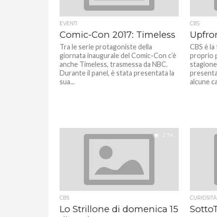
EVENTI
CBS
Comic-Con 2017: Timeless
Upfro
Tra le serie protagoniste della
CBS è la 
giornata inaugurale del Comic-Con c’è
proprio 
anche Timeless, trasmessa da NBC.
stagione
Durante il panel, è stata presentata la
presenta
sua...
alcune ca
2.7K
CBS
CURIOSITÀ
Lo Strillone di domenica 15
SottoT