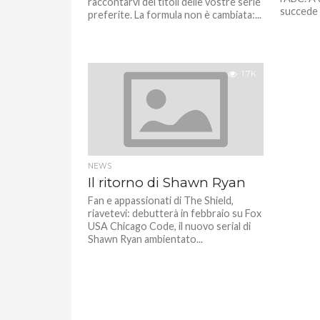
raccontarvi dei titoli delle vostre serie
succede 
preferite. La formula non è cambiata:...
1.7K
NEWS
Il ritorno di Shawn Ryan
Fan e appassionati di The Shield,
riavetevi: debutterà in febbraio su Fox
USA Chicago Code, il nuovo serial di
Shawn Ryan ambientato...