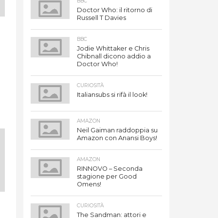
BBC
Doctor Who: il ritorno di
Russell T Davies
BBC
Jodie Whittaker e Chris
Chibnall dicono addio a
Doctor Who!
CURIOSITÀ
Italiansubs si rifà il look!
AMAZON
Neil Gaiman raddoppia su
Amazon con Anansi Boys!
AMAZON
RINNOVO – Seconda
stagione per Good
Omens!
CURIOSITÀ
The Sandman: attori e