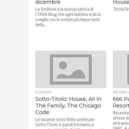
dicembre
House 
Lo Strillone è la nuova rubrica di
Torna l’
ITASA Blog che ogni mattina vi dà la
sveglia con le notizie più importanti
della...
3.3K
CURIOSITÀ
666 PARK
Sotto-Titolo: House, All In
666 P
The Family, The Chicago
Resor
Code
Recentem
attese d
Le vacanze sono finite anche per
entrambe
SottoTitolo e quindi torniamo a
l’ABC. A 