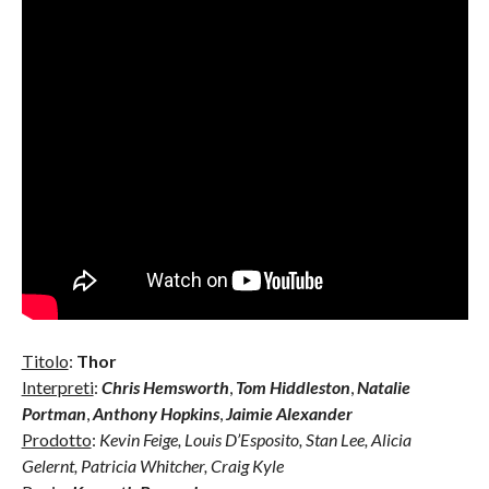
Titolo
:
Thor
Interpreti
:
Chris Hemsworth
,
Tom Hiddleston
,
Natalie
Portman
,
Anthony Hopkins
,
Jaimie Alexander
Prodotto
:
Kevin Feige, Louis D’Esposito, Stan Lee, Alicia
Gelernt, Patricia Whitcher, Craig Kyle