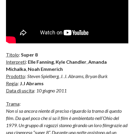
Titolo
:
Super 8
Interpreti
:
Elle Fanning
,
Kyle Chandler
,
Amanda
Michalka
,
Noah Emmerich
Prodotto
:
Steven Spielberg, J. J. Abrams, Bryan Burk
Regia
:
J.J Abrams
Data di uscita
:
10 giugno 2011
Trama
:
Non si sa ancora niente di preciso riguardo la trama di questo
film. Da quel poco che si sa il film è ambientato nell’Ohio del
1979. Un gruppo di ragazzi stanno girando un loro filmgrazie ad
una cinepresa “super 8”. Durante una notte assistono ad un