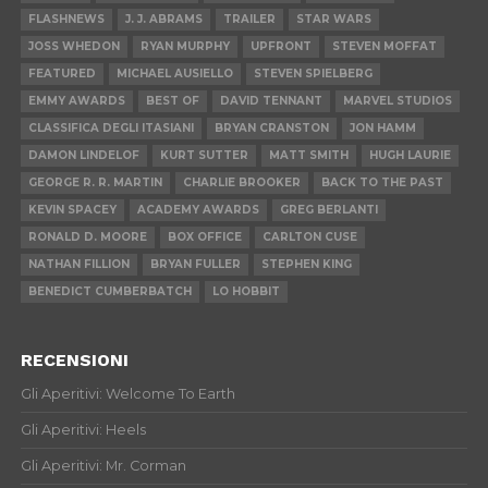
FLASHNEWS
J. J. ABRAMS
TRAILER
STAR WARS
JOSS WHEDON
RYAN MURPHY
UPFRONT
STEVEN MOFFAT
FEATURED
MICHAEL AUSIELLO
STEVEN SPIELBERG
EMMY AWARDS
BEST OF
DAVID TENNANT
MARVEL STUDIOS
CLASSIFICA DEGLI ITASIANI
BRYAN CRANSTON
JON HAMM
DAMON LINDELOF
KURT SUTTER
MATT SMITH
HUGH LAURIE
GEORGE R. R. MARTIN
CHARLIE BROOKER
BACK TO THE PAST
KEVIN SPACEY
ACADEMY AWARDS
GREG BERLANTI
RONALD D. MOORE
BOX OFFICE
CARLTON CUSE
NATHAN FILLION
BRYAN FULLER
STEPHEN KING
BENEDICT CUMBERBATCH
LO HOBBIT
RECENSIONI
Gli Aperitivi: Welcome To Earth
Gli Aperitivi: Heels
Gli Aperitivi: Mr. Corman