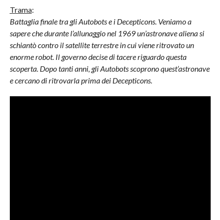
Trama
:
Battaglia finale tra gli Autobots e i Decepticons. Veniamo a
sapere che durante l’allunaggio nel 1969 un’astronave aliena si
schiantò contro il satellite terrestre in cui viene ritrovato un
enorme robot. Il governo decise di tacere riguardo questa
scoperta. Dopo tanti anni, gli Autobots scoprono quest’astronave
e cercano di ritrovarla prima dei Decepticons.