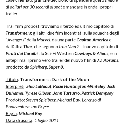
di dollari per 30 secondi di spot
e mandare in onda i propri
trailer.
Tra i film proposti troviamo il terzo ed ultimo capitolo di
Transformers
; gli altri due film incentrati sulla squadra degli
“
Avengers
” della
Marvel
, da una parte
Capitan America
e
dall’altra
Thor
, che seguono
Iron Man 2
; il nuovo capitolo di
Pirati dei Caraibi
; lo Sci-Fi Western
Cowboys & Aliens
; e in
anteprima il primo vero trailer del nuovo film di
J.J. Abrams
,
prodotto da
Spielberg
,
Super 8
.
Titolo
:
Transformers: Dark of the Moon
Interpreti
:
Shia LaBeouf
,
Rosie Huntington-Whiteley
,
Josh
Duhamel
,
Tyrese Gibson
,
John Turturro
,
Patrick Dempsey
Prodotto
:
Steven Spielberg
,
Michael Bay
,
Lorenzo di
Bonaventura
,
Ian Bryce
Regia
:
Michael Bay
Data di uscita
:
1 luglio 2011