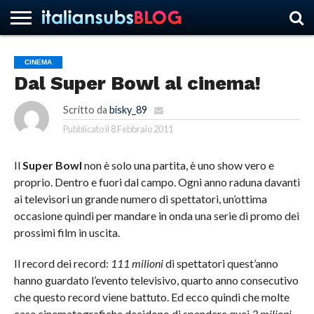
CINEMA
Dal Super Bowl al cinema!
HOME
NEWS
ASCOLTI
RECENSIONI
INTERVISTE
CURIOSITÀ
CHI
CONTATTACI
FORUM
ITALIANSUBS
SIAMO
Scritto da
bisky_89
Pubblicato il
8 Febbraio 2011
Il
Super Bowl
non è solo una partita, è uno show vero e
proprio. Dentro e fuori dal campo. Ogni anno raduna davanti
ai televisori un grande numero di spettatori, un’ottima
occasione quindi per mandare in onda una serie di promo dei
prossimi film in uscita.
Il record dei record:
111 milioni
di spettatori quest’anno
hanno guardato l’evento televisivo, quarto anno consecutivo
che questo record viene battuto. Ed ecco quindi che molte
case cinematografiche decidono di spendere quei
3 milioni