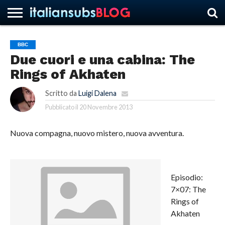
BBC
Due cuori e una cabina: The
HOME
NEWS
ASCOLTI
RECENSIONI
INTERVISTE
CURIOSITÀ
CHI
CONTATTACI
FORUM
ITALIANSUBS
Rings of Akhaten
SIAMO
Scritto da
Luigi Dalena
Pubblicato il
20 Novembre 2013
Nuova compagna, nuovo mistero, nuova avventura.
Episodio:
7×07: The
Rings of
Akhaten