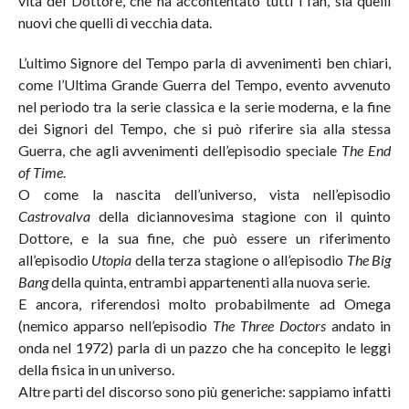
vita del Dottore, che ha accontentato tutti i fan, sia quelli
nuovi che quelli di vecchia data.
L’ultimo Signore del Tempo parla di avvenimenti ben chiari,
come l’Ultima Grande Guerra del Tempo, evento avvenuto
nel periodo tra la serie classica e la serie moderna, e la fine
dei Signori del Tempo, che si può riferire sia alla stessa
Guerra, che agli avvenimenti dell’episodio speciale
The End
of Time
.
O come la nascita dell’universo, vista nell’episodio
Castrovalva
della diciannovesima stagione con il quinto
Dottore, e la sua fine, che può essere un riferimento
all’episodio
Utopia
della terza stagione o all’episodio
The Big
Bang
della quinta, entrambi appartenenti alla nuova serie.
E ancora, riferendosi molto probabilmente ad Omega
(nemico apparso nell’episodio
The Three Doctors
andato in
onda nel 1972) parla di un pazzo che ha concepito le leggi
della fisica in un universo.
Altre parti del discorso sono più generiche: sappiamo infatti