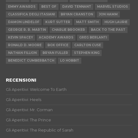
EMMY AWARDS
BEST OF
DAVID TENNANT
MARVEL STUDIOS
CLASSIFICA DEGLI ITASIANI
BRYAN CRANSTON
JON HAMM
DAMON LINDELOF
KURT SUTTER
MATT SMITH
HUGH LAURIE
GEORGE R. R. MARTIN
CHARLIE BROOKER
BACK TO THE PAST
KEVIN SPACEY
ACADEMY AWARDS
GREG BERLANTI
RONALD D. MOORE
BOX OFFICE
CARLTON CUSE
NATHAN FILLION
BRYAN FULLER
STEPHEN KING
BENEDICT CUMBERBATCH
LO HOBBIT
RECENSIONI
Gli Aperitivi: Welcome To Earth
Gli Aperitivi: Heels
Gli Aperitivi: Mr. Corman
Gli Aperitivi: The Prince
Gli Aperitivi: The Republic of Sarah