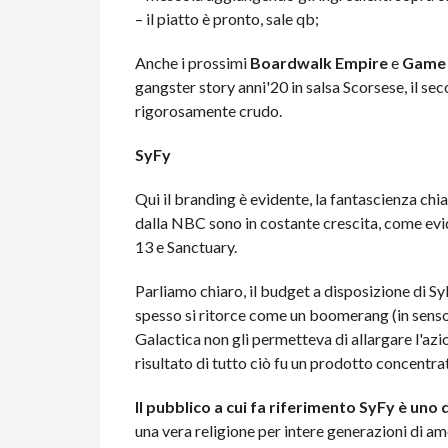
– il piatto è pronto, sale qb;
Anche i prossimi
Boardwalk Empire
e
Game 
gangster story anni'20 in salsa Scorsese, il se
rigorosamente crudo.
SyFy
Qui il branding è evidente, la fantascienza chia
dalla NBC sono in costante crescita, come evi
13 e Sanctuary.
Parliamo chiaro, il budget a disposizione di S
spesso si ritorce come un boomerang (in senso
Galactica non gli permetteva di allargare l'azion
risultato di tutto ciò fu un prodotto concentr
Il pubblico a cui fa riferimento SyFy è uno d
una vera religione per intere generazioni di a