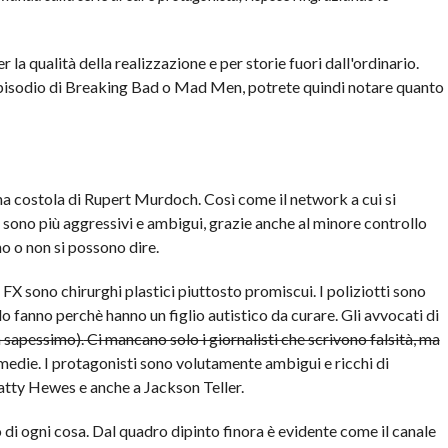
a qualità della realizzazione e per storie fuori dall'ordinario.
pisodio di Breaking Bad o Mad Men, potrete quindi notare quanto
na costola di Rupert Murdoch. Così come il network a cui si
gi sono più aggressivi e ambigui, grazie anche al minore controllo
no o non si possono dire.
u FX sono chirurghi plastici piuttosto promiscui. I poliziotti sono
 lo fanno perchè hanno un figlio autistico da curare. Gli avvocati di
n sapessimo).
Ci mancano solo i giornalisti che scrivono falsità, ma
medie. I protagonisti sono volutamente ambigui e ricchi di
atty Hewes e anche a Jackson Teller.
 di ogni cosa. Dal quadro dipinto finora è evidente come il canale