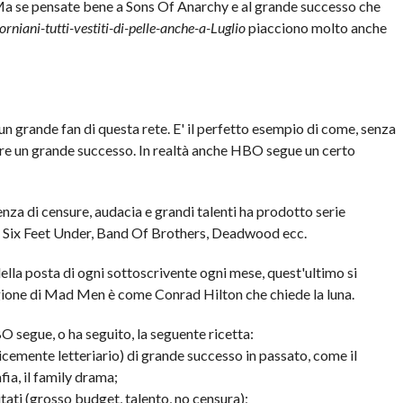
 Ma se pensate bene a Sons Of Anarchy e al grande successo che
orniani-tutti-vestiti-di-pelle-anche-a-Luglio
piacciono molto anche
n grande fan di questa rete. E' il perfetto esempio di come, senza
vere un grande successo. In realtà anche HBO segue un certo
za di censure, audacia e grandi talenti ha prodotto serie
 Six Feet Under, Band Of Brothers, Deadwood ecc.
della posta di ogni sottoscrivente ogni mese, quest'ultimo si
agione di Mad Men è come Conrad Hilton che chiede la luna.
BO segue, o ha seguito, la seguente ricetta:
icemente letteriario) di grande successo in passato, come il
fia, il family drama;
tati (grosso budget, talento, no censura);