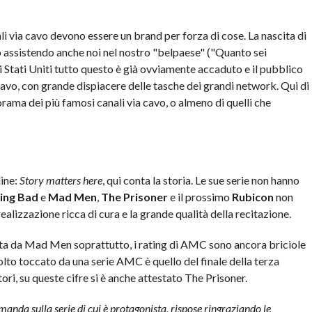
li via cavo devono essere un brand per forza di cose. La nascita di
o assistendo anche noi nel nostro "belpaese" ("Quanto sei
li Stati Uniti tutto questo è già ovviamente accaduto e il pubblico
cavo, con grande dispiacere delle tasche dei grandi network. Qui di
rama dei più famosi canali via cavo, o almeno di quelli che
line:
Story matters here
, qui conta la storia. Le sue serie non hanno
ing Bad
e
Mad Men
,
The Prisoner
e il prossimo
Rubicon
non
realizzazione ricca di cura e la grande qualità della recitazione.
ta da Mad Men soprattutto, i rating di AMC sono ancora briciole
olto toccato da una serie AMC è quello del finale della terza
ri, su queste cifre si è anche attestato The Prisoner.
da sulla serie di cui è protagonista, rispose ringraziando le