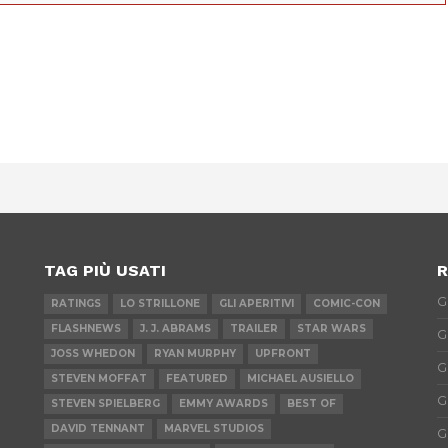
App
erest
TAG PIÙ USATI
R
G
RATINGS
LO STRILLONE
GLI APERITIVI
COMIC-CON
FLASHNEWS
J. J. ABRAMS
TRAILER
STAR WARS
G
JOSS WHEDON
RYAN MURPHY
UPFRONT
G
STEVEN MOFFAT
FEATURED
MICHAEL AUSIELLO
G
STEVEN SPIELBERG
EMMY AWARDS
BEST OF
DAVID TENNANT
MARVEL STUDIOS
G