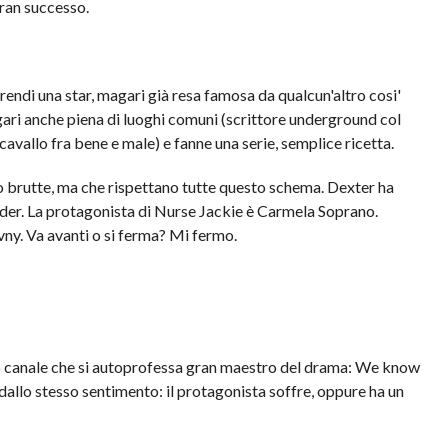
gran successo.
endi una star, magari già resa famosa da qualcun'altro cosi'
magari anche piena di luoghi comuni (scrittore underground col
a cavallo fra bene e male) e fanne una serie, semplice ricetta.
o brutte, ma che rispettano tutte questo schema. Dexter ha
nder. La protagonista di Nurse Jackie è Carmela Soprano.
y. Va avanti o si ferma? Mi fermo.
o canale che si autoprofessa gran maestro del drama: We know
allo stesso sentimento: il protagonista soffre, oppure ha un