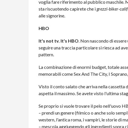
voglia fare riferimento al pubblico maschile.
sta riscuotendo capirete che i
grezzi-biker-calif
alle signorine.
HBO
It's not tv. It's HBO
. Non nascondo di essere u
seguire una traccia particolare si riesca ad a
pattern.
La combinazione di enormi budget, totale assen
memorabili come Sex And The City, I Soprano,
Visto il conto salato che arriva nella cassetta 
aspetta il massimo. Se avete visto l'ultima st
Se proprio si vuole trovare il pelo nell'uovo H
– prendi un genere (filmico o anche solo sempl
western, l'antica roma, i vampiri, le storie di ma
– mescola aggiungendo gli ingredienti sopra ci