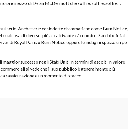
: un'ora e mezzo di Dylan McDermott che soffre, soffre, soffre…
 sul serio. Anche serie cosiddette drammatiche come Burn Notice,
l qualcosa di diverso, più accattivante e/o comico. Sarebbe infati
cGyver di Royal Pains o Burn Notice oppure le indagini spesso un pò
i maggior successo negli Stati Uniti in termini di ascolti in valore
 commerciali si vede che il suo pubblico è generalmente più
rca rassicurazione e un momento di stacco.