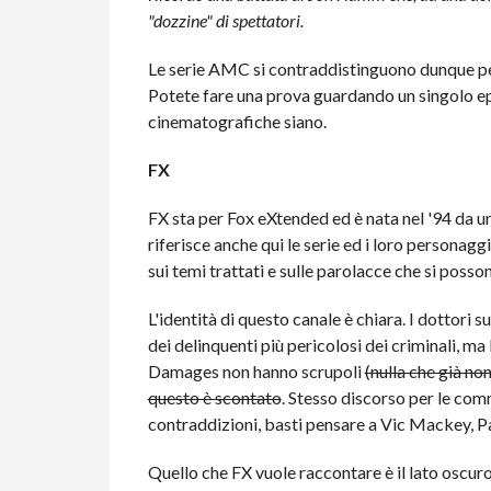
"dozzine" di spettatori.
Le serie AMC si contraddistinguono dunque per l
Potete fare una prova guardando un singolo e
cinematografiche siano.
FX
FX sta per Fox eXtended ed è nata nel '94 da u
riferisce anche qui le serie ed i loro personag
sui temi trattati e sulle parolacce che si posso
L'identità di questo canale è chiara. I dottori s
dei delinquenti più pericolosi dei criminali, ma
Damages non hanno scrupoli
(nulla che già no
questo è scontato
. Stesso discorso per le com
contraddizioni, basti pensare a Vic Mackey, P
Quello che FX vuole raccontare è il lato oscuro