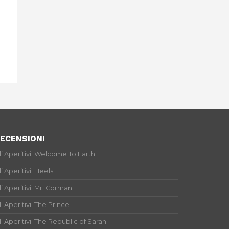
ECENSIONI
li Aperitivi: Welcome To Earth
li Aperitivi: Heels
li Aperitivi: Mr. Corman
li Aperitivi: The Prince
li Aperitivi: The Republic of Sarah