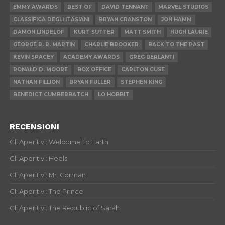
EMMY AWARDS
BEST OF
DAVID TENNANT
MARVEL STUDIOS
CLASSIFICA DEGLI ITASIANI
BRYAN CRANSTON
JON HAMM
DAMON LINDELOF
KURT SUTTER
MATT SMITH
HUGH LAURIE
GEORGE R. R. MARTIN
CHARLIE BROOKER
BACK TO THE PAST
KEVIN SPACEY
ACADEMY AWARDS
GREG BERLANTI
RONALD D. MOORE
BOX OFFICE
CARLTON CUSE
NATHAN FILLION
BRYAN FULLER
STEPHEN KING
BENEDICT CUMBERBATCH
LO HOBBIT
RECENSIONI
Gli Aperitivi: Welcome To Earth
Gli Aperitivi: Heels
Gli Aperitivi: Mr. Corman
Gli Aperitivi: The Prince
Gli Aperitivi: The Republic of Sarah