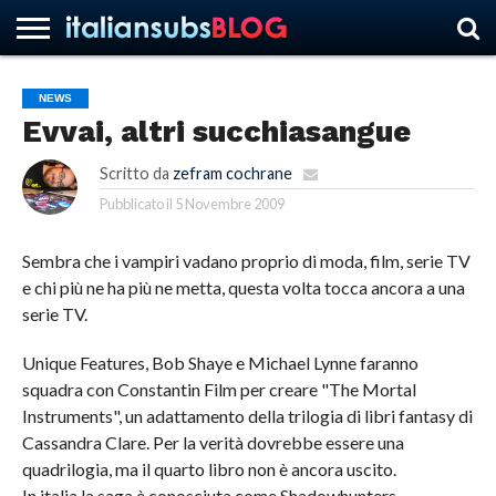
NEWS
Evvai, altri succhiasangue
HOME
NEWS
ASCOLTI
RECENSIONI
INTERVISTE
CURIOSITÀ
CHI
CONTATTACI
FORUM
ITALIANSUBS
SIAMO
Scritto da
zefram cochrane
Pubblicato il
5 Novembre 2009
Sembra che i vampiri vadano proprio di moda, film, serie TV
e chi più ne ha più ne metta, questa volta tocca ancora a una
serie TV.
Unique Features, Bob Shaye e Michael Lynne faranno
squadra con Constantin Film per creare "The Mortal
Instruments", un adattamento della trilogia di libri fantasy di
Cassandra Clare. Per la verità dovrebbe essere una
quadrilogia, ma il quarto libro non è ancora uscito.
In italia la saga è conosciuta come Shadowhunters.