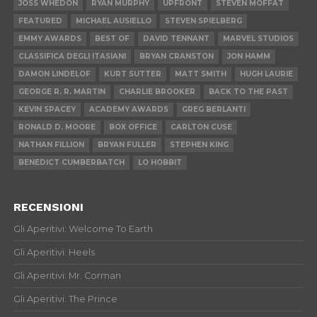
JOSS WHEDON
RYAN MURPHY
UPFRONT
STEVEN MOFFAT
FEATURED
MICHAEL AUSIELLO
STEVEN SPIELBERG
EMMY AWARDS
BEST OF
DAVID TENNANT
MARVEL STUDIOS
CLASSIFICA DEGLI ITASIANI
BRYAN CRANSTON
JON HAMM
DAMON LINDELOF
KURT SUTTER
MATT SMITH
HUGH LAURIE
GEORGE R. R. MARTIN
CHARLIE BROOKER
BACK TO THE PAST
KEVIN SPACEY
ACADEMY AWARDS
GREG BERLANTI
RONALD D. MOORE
BOX OFFICE
CARLTON CUSE
NATHAN FILLION
BRYAN FULLER
STEPHEN KING
BENEDICT CUMBERBATCH
LO HOBBIT
RECENSIONI
Gli Aperitivi: Welcome To Earth
Gli Aperitivi: Heels
Gli Aperitivi: Mr. Corman
Gli Aperitivi: The Prince