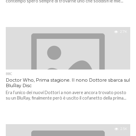
contempo spero sempre di trovarne uno che soddisfi le mie...
2.7K
BBC
Doctor Who, Prima stagione. Il nono Dottore sbarca sul
BluRay Disc
Era l’unico dei nuovi Dottori a non avere ancora trovato posto
su un BluRay, finalmente però è uscito il cofanetto della prima...
2.5K