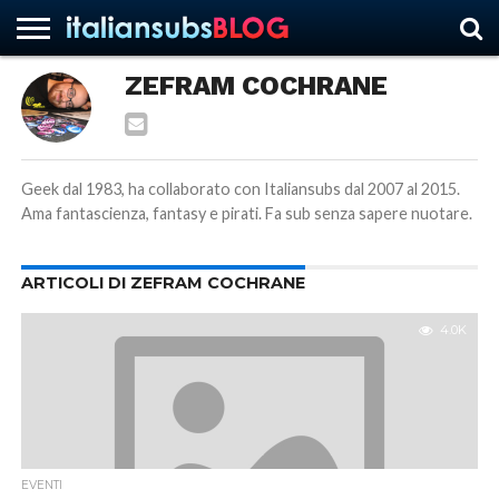
ZEFRAM COCHRANE
HOME
NEWS
ASCOLTI
RECENSIONI
INTERVISTE
CURIOSITÀ
CHI
CONTATTACI
FORUM
ITALIANSUBS
SIAMO
Geek dal 1983, ha collaborato con Italiansubs dal 2007 al 2015.
Ama fantascienza, fantasy e pirati. Fa sub senza sapere nuotare.
ARTICOLI DI ZEFRAM COCHRANE
4.0K
EVENTI