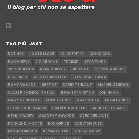
TAG PIÙ USATI
RATINGS
LO STRILLONE
GLI APERITIVI
COMIC-CON
FLASHNEWS
J. J. ABRAMS
TRAILER
STAR WARS
JOSS WHEDON
RYAN MURPHY
UPFRONT
STEVEN MOFFAT
FEATURED
MICHAEL AUSIELLO
STEVEN SPIELBERG
EMMY AWARDS
BEST OF
DAVID TENNANT
MARVEL STUDIOS
CLASSIFICA DEGLI ITASIANI
BRYAN CRANSTON
JON HAMM
DAMON LINDELOF
KURT SUTTER
MATT SMITH
HUGH LAURIE
GEORGE R. R. MARTIN
CHARLIE BROOKER
BACK TO THE PAST
KEVIN SPACEY
ACADEMY AWARDS
GREG BERLANTI
RONALD D. MOORE
BOX OFFICE
CARLTON CUSE
NATHAN FILLION
BRYAN FULLER
STEPHEN KING