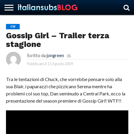
CW
Gossip Girl – Trailer terza
HOME
NEWS
ASCOLTI
RECENSIONI
INTERVISTE
CURIOSITÀ
CHI
CONTATTACI
FORUM
ITALIANSUBS
stagione
SIAMO
Scritto da
jongreen
Pubblicato il
11 Agosto 2009
Tra le tentazioni di Chuck, che vorrebbe pensare solo alla
sua Blair, i paparazzi che pizzicano Serena mentre ha
problemi col suo top, Dan seminudo a Central Park, ecco la
presentazione del season premiere di Gossip Girl! WTF!!