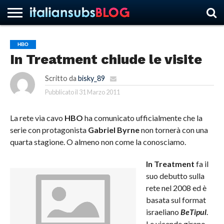
HBO
In Treatment chiude le visite
HOME
NEWS
ASCOLTI
RECENSIONI
INTERVISTE
CURIOSITÀ
CHI
CONTATTACI
FORUM
ITALIANSUBS
SIAMO
Scritto da
bisky_89
Pubblicato il
31 Marzo 2011
La rete via cavo
HBO
ha comunicato ufficialmente che la
serie con protagonista
Gabriel Byrne
non tornerà con una
quarta stagione. O almeno non come la conosciamo.
In Treatment
fa il
suo debutto sulla
rete nel 2008 ed è
basata sul format
israeliano
BeTipul
.
Le vicende girano