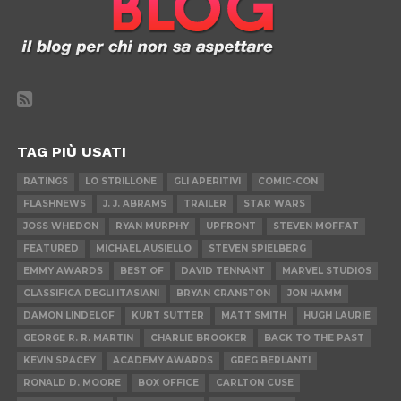
TAG PIÙ USATI
RATINGS
LO STRILLONE
GLI APERITIVI
COMIC-CON
FLASHNEWS
J. J. ABRAMS
TRAILER
STAR WARS
JOSS WHEDON
RYAN MURPHY
UPFRONT
STEVEN MOFFAT
FEATURED
MICHAEL AUSIELLO
STEVEN SPIELBERG
EMMY AWARDS
BEST OF
DAVID TENNANT
MARVEL STUDIOS
CLASSIFICA DEGLI ITASIANI
BRYAN CRANSTON
JON HAMM
DAMON LINDELOF
KURT SUTTER
MATT SMITH
HUGH LAURIE
GEORGE R. R. MARTIN
CHARLIE BROOKER
BACK TO THE PAST
KEVIN SPACEY
ACADEMY AWARDS
GREG BERLANTI
RONALD D. MOORE
BOX OFFICE
CARLTON CUSE