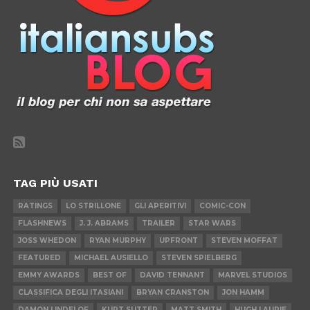
TAG PIÙ USATI
RATINGS
LO STRILLONE
GLI APERITIVI
COMIC-CON
FLASHNEWS
J. J. ABRAMS
TRAILER
STAR WARS
JOSS WHEDON
RYAN MURPHY
UPFRONT
STEVEN MOFFAT
FEATURED
MICHAEL AUSIELLO
STEVEN SPIELBERG
EMMY AWARDS
BEST OF
DAVID TENNANT
MARVEL STUDIOS
CLASSIFICA DEGLI ITASIANI
BRYAN CRANSTON
JON HAMM
DAMON LINDELOF
KURT SUTTER
MATT SMITH
HUGH LAURIE