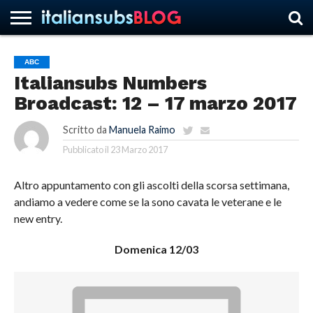
ABC
Italiansubs Numbers
HOME
NEWS
ASCOLTI
RECENSIONI
INTERVISTE
CURIOSITÀ
CHI
CONTATTACI
FORUM
ITALIANSUBS
Broadcast: 12 – 17 marzo 2017
SIAMO
Scritto da
Manuela Raimo
Pubblicato il
23 Marzo 2017
Altro appuntamento con gli ascolti della scorsa settimana,
andiamo a vedere come se la sono cavata le veterane e le
new entry.
Domenica 12/03