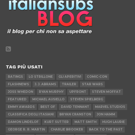
TAG PIÙ USATI
RATINGS
LO STRILLONE
GLI APERITIVI
COMIC-CON
FLASHNEWS
J. J. ABRAMS
TRAILER
STAR WARS
JOSS WHEDON
RYAN MURPHY
UPFRONT
STEVEN MOFFAT
FEATURED
MICHAEL AUSIELLO
STEVEN SPIELBERG
EMMY AWARDS
BEST OF
DAVID TENNANT
MARVEL STUDIOS
CLASSIFICA DEGLI ITASIANI
BRYAN CRANSTON
JON HAMM
DAMON LINDELOF
KURT SUTTER
MATT SMITH
HUGH LAURIE
GEORGE R. R. MARTIN
CHARLIE BROOKER
BACK TO THE PAST