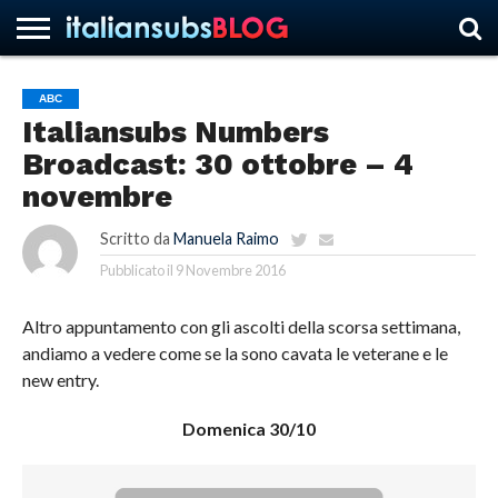
ABC
Italiansubs Numbers
HOME
NEWS
ASCOLTI
RECENSIONI
INTERVISTE
CURIOSITÀ
CHI
CONTATTACI
FORUM
ITALIANSUBS
Broadcast: 30 ottobre – 4
SIAMO
novembre
Scritto da
Manuela Raimo
Pubblicato il
9 Novembre 2016
Altro appuntamento con gli ascolti della scorsa settimana,
andiamo a vedere come se la sono cavata le veterane e le
new entry.
Domenica 30/10