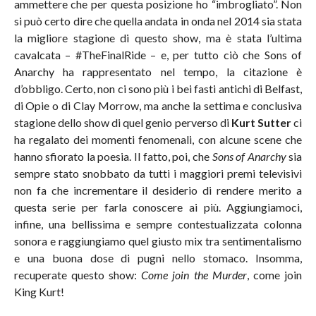
ammettere che per questa posizione ho “imbrogliato”. Non
si può certo dire che quella andata in onda nel 2014 sia stata
la migliore stagione di questo show, ma è stata l’ultima
cavalcata – #TheFinalRide – e, per tutto ciò che Sons of
Anarchy ha rappresentato nel tempo, la citazione è
d’obbligo. Certo, non ci sono più i bei fasti antichi di Belfast,
di Opie o di Clay Morrow, ma anche la settima e conclusiva
stagione dello show di quel genio perverso di
Kurt Sutter
ci
ha regalato dei momenti fenomenali, con alcune scene che
hanno sfiorato la poesia. Il fatto, poi, che
Sons of Anarchy
sia
sempre stato snobbato da tutti i maggiori premi televisivi
non fa che incrementare il desiderio di rendere merito a
questa serie per farla conoscere ai più. Aggiungiamoci,
infine, una bellissima e sempre contestualizzata colonna
sonora e raggiungiamo quel giusto mix tra sentimentalismo
e una buona dose di pugni nello stomaco. Insomma,
recuperate questo show:
Come join the Murder
, come join
King Kurt!