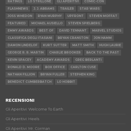
RATINGS
LO STRILLONE
GLI APERITIVI
COMIC-CON
FLASHNEWS
J. J. ABRAMS
TRAILER
STAR WARS
JOSS WHEDON
RYAN MURPHY
UPFRONT
STEVEN MOFFAT
FEATURED
MICHAEL AUSIELLO
STEVEN SPIELBERG
EMMY AWARDS
BEST OF
DAVID TENNANT
MARVEL STUDIOS
CLASSIFICA DEGLI ITASIANI
BRYAN CRANSTON
JON HAMM
DAMON LINDELOF
KURT SUTTER
MATT SMITH
HUGH LAURIE
GEORGE R. R. MARTIN
CHARLIE BROOKER
BACK TO THE PAST
KEVIN SPACEY
ACADEMY AWARDS
GREG BERLANTI
RONALD D. MOORE
BOX OFFICE
CARLTON CUSE
NATHAN FILLION
BRYAN FULLER
STEPHEN KING
BENEDICT CUMBERBATCH
LO HOBBIT
RECENSIONI
Gli Aperitivi: Welcome To Earth
Gli Aperitivi: Heels
Gli Aperitivi: Mr. Corman