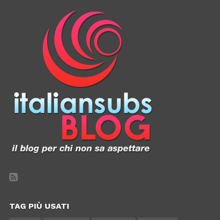
TAG PIÙ USATI