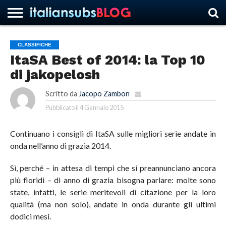
CLASSIFICHE
ItaSA Best of 2014: la Top 10
HOME
NEWS
ASCOLTI
RECENSIONI
INTERVISTE
CURIOSITÀ
CHI
CONTATTACI
FORUM
ITALIANSUBS
di jakopelosh
SIAMO
Scritto da
Jacopo Zambon
Pubblicato il
4 Gennaio 2015
Continuano i consigli di ItaSA sulle migliori serie andate in
onda nell’anno di grazia 2014.
Sì, perché – in attesa di tempi che si preannunciano ancora
più floridi – di anno di grazia bisogna parlare: molte sono
state, infatti, le serie meritevoli di citazione per la loro
qualità (ma non solo), andate in onda durante gli ultimi
dodici mesi.