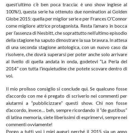
quest’ultimo c’è ben poca traccia: è uno show inglese al
100%!), questa serie ha ottenuto due nomination ai Golden
Globe 2015: quella per miglior serie e per Frances O’Connor
come migliore attrice protagonista. Resta l’amaro in bocca
per l’assenza di Nesbitt, che soprattutto nell’ultimo episodio
della stagione ha saputo dimostrare la sua bravura. In attesa
di una seconda stagione antologica, con un nuovo caso da
risolvere, che dovrà superarsi per poter anche solo arrivare
al livello di quella andata in onda, godetevi “La Perla del
2014” con tutta l’inquietudine che potete scovare dentro di
voi.
Il mio prolisso consiglio si conclude qui. Se qualcuno fosse
d’accordo con me è pregato di scriverlo nei commenti per
aiutarmi a “pubblicizzare” questi show. Chi non fosse
d’accordo, invece… beh, sempre ricordando il “de gustibus”
di latina memoria, siete liberissimi di esprimervi, sempre nei
commenti ovviamente!
Porgo a tutti voi i miei auguri perché il 2015 sia un anno