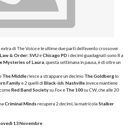
 extra di The Voice e le ultime due parti dell’evento crossover
Law & Order: SVU
e
Chicago PD
i decimi guadagnati sono 8 a
e Mysteries of Laura
, questa settimana in pausa, è di oltre un
se
The Middle
riesce a strappare un decimo
The Goldberg
lo
rn Family
e 2 quelli di
Black-ish
.
Nashville
invece mantiene
ì come
Red Band Society
su Fox e
The 100
su CW, che alle 20
ana
Criminal Minds
recupera 2 decimi, la matricola
Stalker
iovedì 13 Novembre