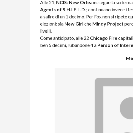
Alle 21,
NCIS: New Orleans
segue la serie ma
Agents of S.H.I.E.L.D.
; continuano invece i 
a salire di un 1 decimo. Per Fox non si ripete q
elezioni: sia
New Girl
che
Mindy Project
perd
livelli.
Come anticipato, alle 22
Chicago Fire
capital
ben 5 decimi, rubandone 4 a
Person of Inter
Me