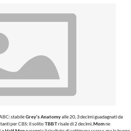
 ABC: stabile
Grey’s Anatomy
alle 20, 3 decimi guadagnati da
tanti per CBS: il solito
TBBT
risale di 2 decimi,
Mom
ne
 a Half Men
pareggia il risultato di settimana scorsa, ma le buone