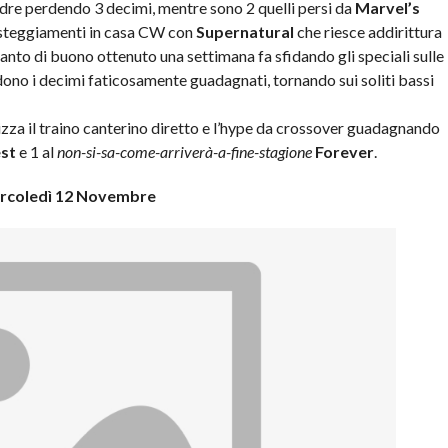
dre perdendo 3 decimi, mentre sono 2 quelli persi da
Marvel’s
festeggiamenti in casa CW con
Supernatural
che riesce addirittura
uanto di buono ottenuto una settimana fa sfidando gli speciali sulle
ono i decimi faticosamente guadagnati, tornando sui soliti bassi
izza il traino canterino diretto e l’hype da crossover guadagnando
est
e 1 al
non-si-sa-come-arriverà-a-fine-stagione
Forever
.
rcoledì 12 Novembre