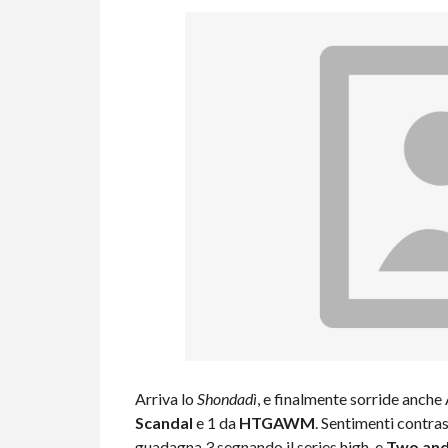
Arriva lo
Shondadì
, e finalmente sorride anche
Scandal
e 1 da
HTGAWM
. Sentimenti contras
guadagna 3 segnando il series high, e
Two and