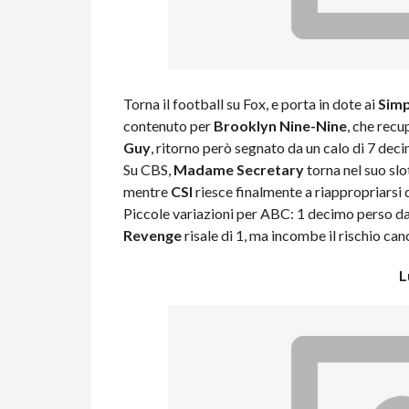
Torna il football su Fox, e porta in dote ai
Sim
contenuto per
Brooklyn Nine-Nine
, che rec
Guy
, ritorno però segnato da un calo di 7 deci
Su CBS,
Madame Secretary
torna nel suo slo
mentre
CSI
riesce finalmente a riappropriarsi d
Piccole variazioni per ABC: 1 decimo perso d
Revenge
risale di 1, ma incombe il rischio can
L