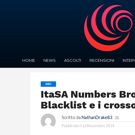
HOME
NEWS
ASCOLTI
RECENSIONI
INTER
ABC
ItaSA Numbers Bro
Blacklist e i cross
Scritto da
NathanDrake83
Pubblicato il
16 Novembre 2014