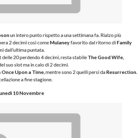
pson
un intero punto rispetto a una settimana fa. Rialzo più
upera 2 decimi così come
Mulaney
favorito dal ritorno di
Family
mi dall’ultima puntata.
t delle 20 perdendo 4 decimi, resta stabile
The Good Wife
,
el suo slot ma in calo di 2 decimi.
a
Once Upon a Time
, mentre sono 2 quelli persi da
Resurrection
.
cellazione a fine stagione.
unedì 10 Novembre