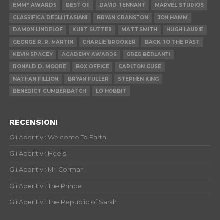
EMMY AWARDS
BEST OF
DAVID TENNANT
MARVEL STUDIOS
CLASSIFICA DEGLI ITASIANI
BRYAN CRANSTON
JON HAMM
DAMON LINDELOF
KURT SUTTER
MATT SMITH
HUGH LAURIE
GEORGE R. R. MARTIN
CHARLIE BROOKER
BACK TO THE PAST
KEVIN SPACEY
ACADEMY AWARDS
GREG BERLANTI
RONALD D. MOORE
BOX OFFICE
CARLTON CUSE
NATHAN FILLION
BRYAN FULLER
STEPHEN KING
BENEDICT CUMBERBATCH
LO HOBBIT
RECENSIONI
Gli Aperitivi: Welcome To Earth
Gli Aperitivi: Heels
Gli Aperitivi: Mr. Corman
Gli Aperitivi: The Prince
Gli Aperitivi: The Republic of Sarah