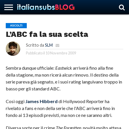
ASCOLTI
L’ABC fa la sua scelta
HOME
NEWS
ASCOLTI
RECENSIONI
INTERVISTE
CURIOSITÀ
CHI
CONTATTACI
FORUM
ITALIANSUBS
SIAMO
Scritto da
SLM
Pubblicato il
10 Novembre 2009
Sembra dunque ufficiale:
Eastwick
arriverà fino alla fine
della stagione, ma non ricerà alcun rinnovo. Il destino della
serie pareva già segnato, e i suoi rating languivano troppo in
basso per gli standard ABC.
Così oggi
James Hibberd
di Hollywood Reporter ha
rivelato a fans e non della serie che l'ABC arriverà fino in
fondo ai 13 episodi previsti, ma non ce ne saranno altri.
Diversa sorte per il crime
The Forgotten
, novità molto attesa