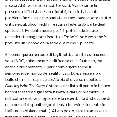
in casa ABC, accanto a
Flash Forward
. Nonostante la
presenza di Christian Slater, infatti, la serie tv ha dato
problemi fin dalle prime puntate: numeri bassi e soprattutto
critica e pubblico freddini, e scarsa fedeltà da parte degli
spettatori. Evidentemente, però, il potenziale è stato
considerato maggiore rispetto a
Eastwick
, se è vero che è
previsto un rinnovo della serie di almeno 5 puntate.
E' comunque un periodo di tagli netti, che interessano non
solo l'ABC, chiaramente in difficoltà quest'autunno, ma
anche altre emittenti. E pare coinvolgere anche il
sempreverde mondo dei reality:
Let's Dance
, una gara di
ballo che non si capisce cos'abbia di diverso rispetto a
Dancing With The Stars
, è stato cancellato di punto in bianco
nonostante fosse già stata fissata la data di premiere. Le
difficoltà sembrano riguardare la reperibilità di star, cioè di
concorrenti disponibili (problema che, evidentemente, in
Italia non abbiamo mai…). Al suo posto, sarà trasmesso un
format in stile tv verità,
Find my Family
, una specie di